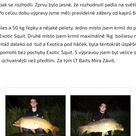
 pak se rozhodli. Zprvu bylo jasné, že rozhodnutí padlo na svě
 Po celou dobu výpravy jsme měli pravidelné zábery od kaprů 6
iles a 50 kg řepky a nějaké pelety. Jedno místo jsem krmil do
Exotic Squit. Druhé místo jsem krmil maximálně 1kg boiliesu
ntáž daleko od tud a Exotica pod háček, byla tentokrát úspěšn
pomohl bez pochyby Exotic Squit. S výpravou jsem byl velice sp
 úchvatnější než předtím. Za tým LT Baits Míra Záviš.