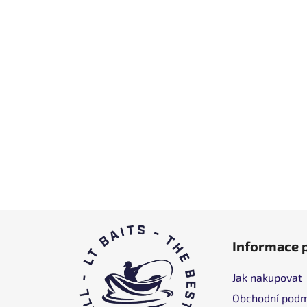
Z
Informace 
á
p
Jak nakupovat
a
Obchodní podm
t