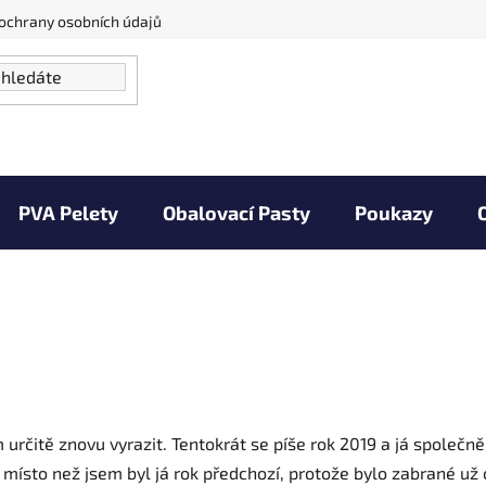
ochrany osobních údajů
PVA Pelety
Obalovací Pasty
Poukazy
Vaše úlovky
Zprávy od vody
Kontakty
m určitě znovu vyrazit. Tentokrát se píše rok 2019 a já společ
 místo než jsem byl já rok předchozí, protože bylo zabrané už 