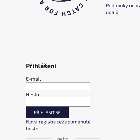
í
Podmínky ochr
údajů
Přihlášení
E-mail
Heslo
PŘIHLÁSIT SE
Nová registrace
Zapomenuté
heslo
nebo