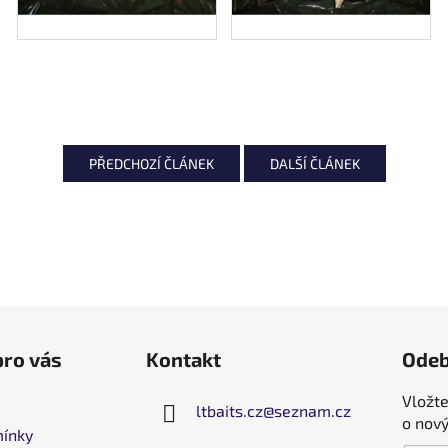
PŘEDCHOZÍ ČLÁNEK
DALŠÍ ČLÁNEK
pro vás
Kontakt
Odeb
Vložte
ltbaits.cz
@
seznam.cz
o nov
ínky