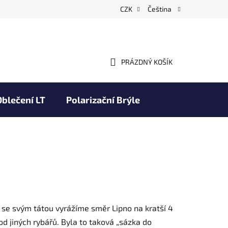
CZK
Čeština
PRÁZDNÝ KOŠÍK
NÁKUPNÍ
KOŠÍK
Oblečení LT
Polarizační Brýle
Obchodní podmínky
Značky
ně se svým tátou vyrážíme směr Lipno na kratší 4
od jiných rybářů. Byla to taková „sázka do