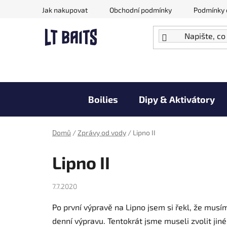
Přejít
Jak nakupovat
Obchodní podmínky
Podmínky 
na
obsah
Boilies
Dipy & Aktivátory
Doprodej zboží za akční ceny
Domů
/
Zprávy od vody
/
Lipno II
Lipno II
7.7.2020
Po první výpravě na Lipno jsem si řekl, že musí
denní výpravu. Tentokrát jsme museli zvolit jiné