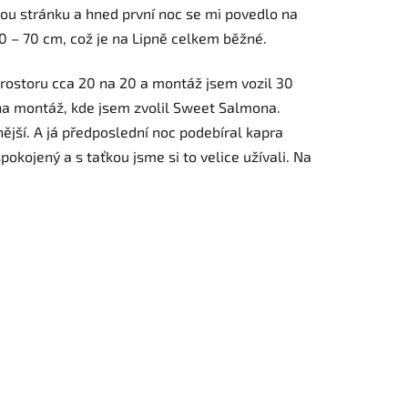
tlou stránku a hned první noc se mi povedlo na
0 – 70 cm, což je na Lipně celkem běžné.
 prostoru cca 20 na 20 a montáž jsem vozil 30
 na montáž, kde jsem zvolil Sweet Salmona.
ější. A já předposlední noc podebíral kapra
okojený a s taťkou jsme si to velice užívali. Na