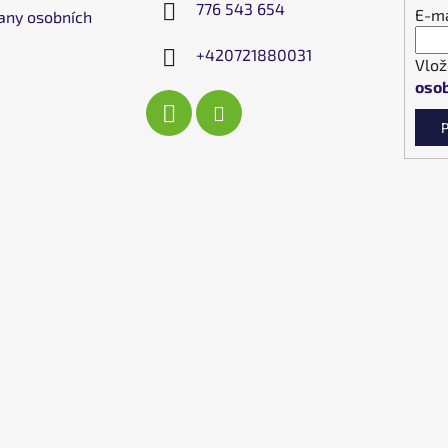
776 543 654
E-ma
any osobních
+420721880031
Vlož
osob
P