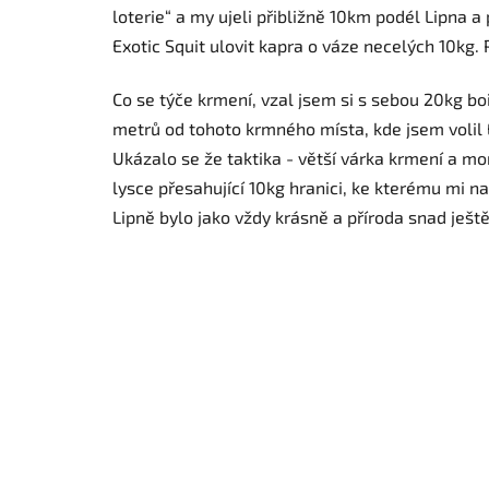
loterie“ a my ujeli přibližně 10km podél Lipna a
Exotic Squit ulovit kapra o váze necelých 10kg.
Co se týče krmení, vzal jsem si s sebou 20kg bo
metrů od tohoto krmného místa, kde jsem volil 
Ukázalo se že taktika - větší várka krmení a mo
lysce přesahující 10kg hranici, ke kterému mi na
Lipně bylo jako vždy krásně a příroda snad ještě