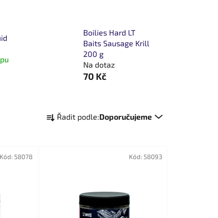
Boilies Hard LT
uid
Baits Sausage Krill
200 g
opu
Na dotaz
70 Kč
Ř
Řadit podle:
Doporučujeme
a
z
e
Kód:
58078
n
Kód:
58093
í
p
r
o