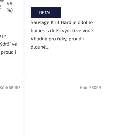
49
č
%)
DETAIL
Sausage Krill Hard je odolné
boilies s delší výdrží ve vodě.
 je
Vhodné pro řeky, proud i
výdrží ve
dlouhé...
 proud i
Kód:
58063
Kód:
58069