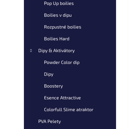
p
Pop Up boilies
a
Boilies v dipu
n
e
Rozpustné boilies
l
Boilies Hard
Dipy & Aktivátory
Powder Color dip
Dipy
Boostery
Esence Attractive
Colorfull Slime atraktor
PVA Pelety