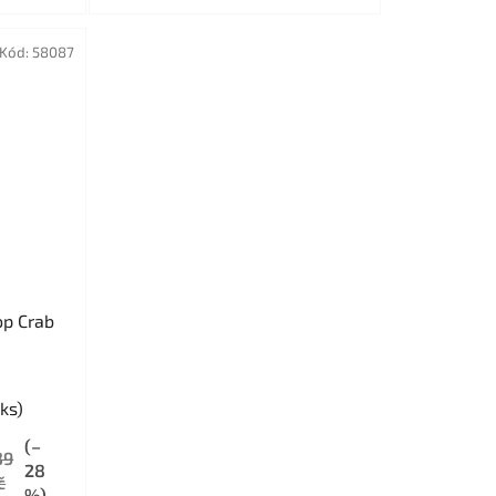
Kód:
58087
op Crab
ks)
(–
39
28
č
%)