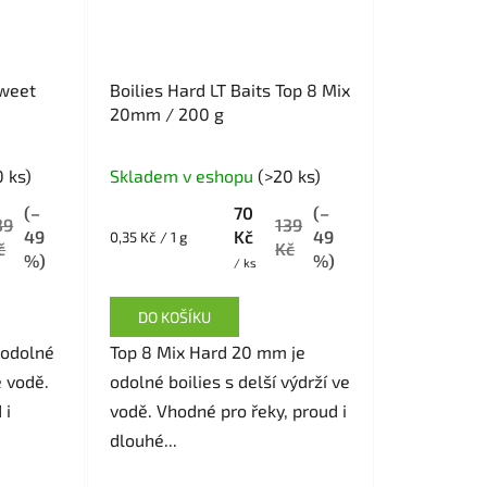
Sweet
Boilies Hard LT Baits Top 8 Mix
20mm / 200 g
 ks)
Skladem v eshopu
(>20 ks)
(–
70
(–
39
139
49
Kč
49
Měrná
0,35 Kč / 1 g
č
Kč
cena:
%)
%)
/ ks
DO KOŠÍKU
 odolné
Top 8 Mix Hard 20 mm je
e vodě.
odolné boilies s delší výdrží ve
 i
vodě. Vhodné pro řeky, proud i
dlouhé...