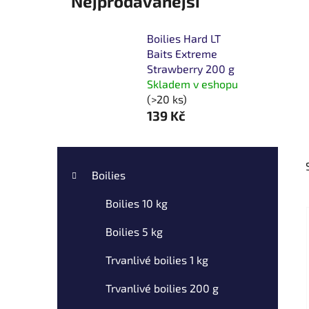
Nejprodávanější
Boilies Hard LT
Baits Extreme
Strawberry 200 g
Skladem v eshopu
(>20 ks)
139 Kč
P
K
Přeskočit
a
o
kategorie
Boilies
t
s
e
Boilies 10 kg
t
g
r
o
Boilies 5 kg
a
r
i
n
Trvanlivé boilies 1 kg
e
n
Trvanlivé boilies 200 g
í