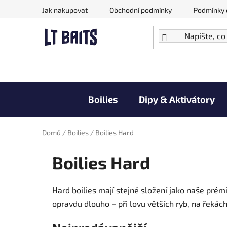
Přejít
Jak nakupovat
Obchodní podmínky
Podmínky 
na
obsah
Boilies
Dipy & Aktivátory
Doprodej zboží za akční ceny
Domů
/
Boilies
/
Boilies Hard
Boilies Hard
Hard boilies mají stejné složení jako naše prém
opravdu dlouho – při lovu větších ryb, na řeká