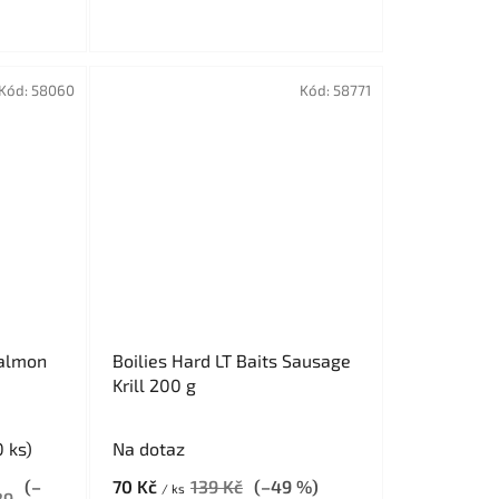
Kód:
58060
Kód:
58771
Salmon
Boilies Hard LT Baits Sausage
Krill 200 g
 ks)
Na dotaz
(–
70 Kč
139 Kč
(–49 %)
/ ks
39