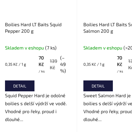
Boilies Hard LT Baits Squid
Boilies Hard LT Baits 
Pepper 200 g
Salmon 200 g
Skladem v eshopu
(7 ks)
Skladem v eshopu
(>20
70
(–
70
139
1
Kč
49
Kč
Měrná
Měrná
0,35 Kč / 1 g
0,35 Kč / 1 g
Kč
K
cena:
cena:
%)
/ ks
/ ks
DETAIL
DETAIL
Squid Pepper Hard je odolné
Sweet Salmon Hard je
boilies s delší výdrží ve vodě.
boilies s delší výdrží v
Vhodné pro řeky, proud i
Vhodné pro řeky, proud
dlouhé...
dlouhé...