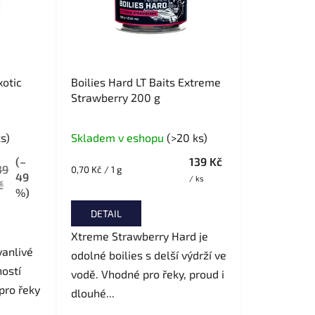
d
u
k
t
ů
xotic
Boilies Hard LT Baits Extreme
Strawberry 200 g
ks)
Skladem v eshopu
(>20 ks)
(–
139 Kč
39
Měrná
0,70 Kč / 1 g
49
/ ks
cena:
č
%)
DETAIL
Xtreme Strawberry Hard je
vanlivé
odolné boilies s delší výdrží ve
ností
vodě. Vhodné pro řeky, proud i
pro řeky
dlouhé...