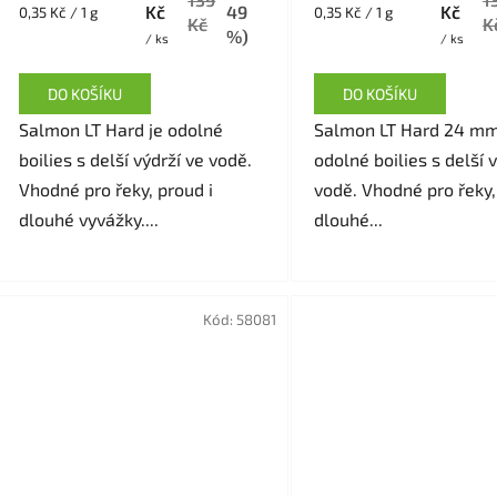
Kč
49
Kč
Měrná
Měrná
0,35 Kč / 1 g
0,35 Kč / 1 g
je
Kč
K
cena:
cena:
%)
/ ks
/ ks
5,0
z
DO KOŠÍKU
DO KOŠÍKU
5
Salmon LT Hard je odolné
Salmon LT Hard 24 mm
hvězdiček.
boilies s delší výdrží ve vodě.
odolné boilies s delší 
Vhodné pro řeky, proud i
vodě. Vhodné pro řeky,
dlouhé vyvážky....
dlouhé...
Kód:
58081