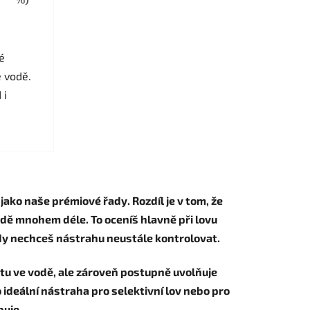
é
e vodě.
 i
ako naše prémiové řady. Rozdíl je v tom, že
odě mnohem déle. To oceníš hlavně při lovu
 kdy nechceš nástrahu neustále kontrolovat.
bytu ve vodě, ale zároveň postupně uvolňuje
o ideální nástraha pro selektivní lov nebo pro
buje.