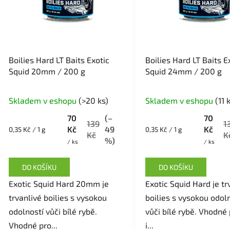
r
o
d
u
k
Boilies Hard LT Baits Exotic
Boilies Hard LT Baits E
t
Squid 20mm / 200 g
Squid 24mm / 200 g
ů
Skladem v eshopu
(>20 ks)
Skladem v eshopu
(11 
70
(–
70
139
1
Kč
49
Kč
Měrná
Měrná
0,35 Kč / 1 g
0,35 Kč / 1 g
Kč
K
cena:
cena:
%)
/ ks
/ ks
DO KOŠÍKU
DO KOŠÍKU
Exotic Squid Hard 20mm je
Exotic Squid Hard je tr
trvanlivé boilies s vysokou
boilies s vysokou odol
odolností vůči bílé rybě.
vůči bílé rybě. Vhodné 
Vhodné pro...
i...