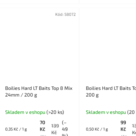
Kód:
58072
Boilies Hard LT Baits Top 8 Mix
Boilies Hard LT Baits T
24mm / 200 g
200 g
Skladem v eshopu
(>20 ks)
Skladem v eshopu
(20 
70
(–
99
139
1
Kč
49
Kč
Měrná
Měrná
0,35 Kč / 1 g
0,50 Kč / 1 g
Kč
K
cena:
cena:
%)