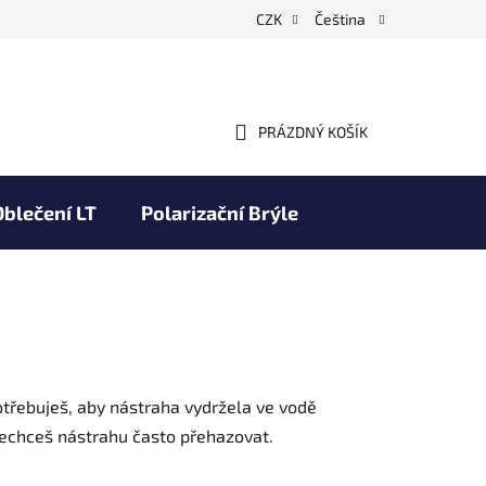
CZK
Čeština
PRÁZDNÝ KOŠÍK
NÁKUPNÍ
KOŠÍK
Oblečení LT
Polarizační Brýle
Obchodní podmínky
Značky
potřebuješ, aby nástraha vydržela ve vodě
 nechceš nástrahu často přehazovat.