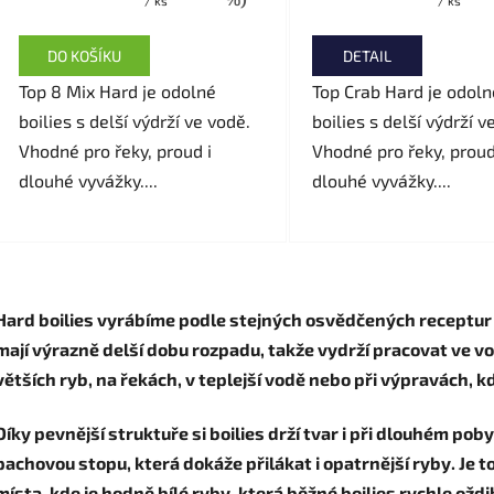
/ ks
/ ks
DO KOŠÍKU
DETAIL
Top 8 Mix Hard je odolné
Top Crab Hard je odoln
boilies s delší výdrží ve vodě.
boilies s delší výdrží v
Vhodné pro řeky, proud i
Vhodné pro řeky, proud
dlouhé vyvážky....
dlouhé vyvážky....
O
v
Hard boilies vyrábíme podle stejných osvědčených receptur j
l
á
mají výrazně delší dobu rozpadu, takže vydrží pracovat ve v
d
větších ryb, na řekách, v teplejší vodě nebo při výpravách,
a
c
Díky pevnější struktuře si boilies drží tvar i při dlouhém po
í
pachovou stopu, která dokáže přilákat i opatrnější ryby. Je t
p
místa, kde je hodně bílé ryby, která běžné boilies rychle oždi