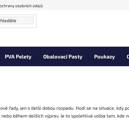
ochrany osobních údajů
PVA Pelety
Obalovací Pasty
Poukazy
Vaše úlovky
Zprávy od vody
Kontakty
iové řady, jen s delší dobou rozpadu. Hodí se na situace, kdy 
ch nebo během delších výprav. Je to spolehlivá volba tam, kde