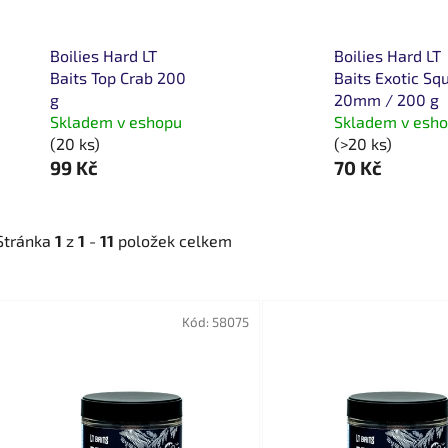
Boilies Hard LT
Boilies Hard LT
Baits Top Crab 200
Baits Exotic Sq
g
20mm / 200 g
Skladem v eshopu
Skladem v esh
(20 ks)
(>20 ks)
99 Kč
70 Kč
Stránka
1
z
1
-
11
položek celkem
V
ý
Kód:
58075
p
i
s
p