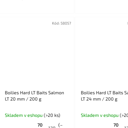
Kód:
58057
Boilies Hard LT Baits Salmon
Boilies Hard LT Baits 
LT 20 mm / 200 g
LT 24 mm / 200 g
Průměrné
Skladem v eshopu
(>20 ks)
Skladem v eshopu
(>20
hodnocení
70
(–
70
produktu
139
1