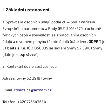
I.
Základní ustanovení
1. Správcem osobních údajů podle čl. 4 bod 7 nařízení
Evropského parlamentu a Rady (EU) 2016/679 o ochraně
fyzických osob v souvislosti se zpracováním osobních
údajů a o volném pohybu těchto údajů (dále jen: „
GDPR
”) je
LT baits s.r.o.
IČ
21350035
se sídlem
Sviny 52
39181 Sviny
.
(dále jen: „
správce
“).
2. Kontaktní údaje správce jsou
Adresa:
Sviny 52
39181 Sviny
Email:
ltbaits.cz@seznam.cz
Telefon:
+420776543654