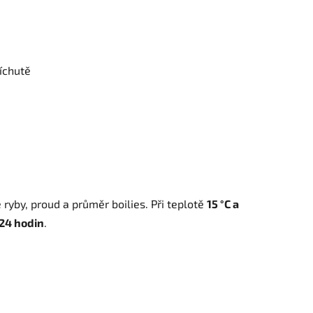
íchutě
é ryby, proud a průměr boilies. Při teplotě
15 °C a
24 hodin
.