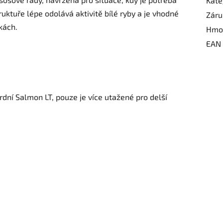
Kate
ruktuře lépe odolává aktivitě bílé ryby a je vhodné
Záru
kách.
Hmo
EAN
rdní Salmon LT, pouze je více utažené pro delší