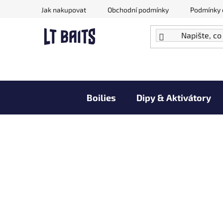
Přejít
Jak nakupovat
Obchodní podmínky
Podmínky 
na
obsah
Boilies
Dipy & Aktivátory
Doprodej zboží za akční ceny