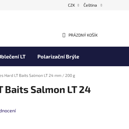
CZK
Čeština
PRÁZDNÝ KOŠÍK
NÁKUPNÍ
KOŠÍK
Oblečení LT
Polarizační Brýle
Obchodní podmínky
Značky
ies Hard LT Baits Salmon LT 24 mm / 200 g
T Baits Salmon LT 24
dnocení