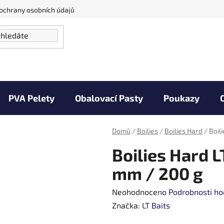
ochrany osobních údajů
PVA Pelety
Obalovací Pasty
Poukazy
Vaše úlovky
Zprávy od vody
Kontakty
Domů
/
Boilies
/
Boilies Hard
/
Boil
Boilies Hard L
mm / 200 g
Průměrné
Neohodnoceno
Podrobnosti ho
hodnocení
Značka:
LT Baits
produktu