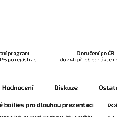
tní program
Doručení po ČR
0 % po registraci
do 24h při objednávce d
Hodnocení
Diskuze
Ostat
 boilies pro dlouhou prezentaci
Dop
sosové řady, navržená pro situace, kdy je potřeba