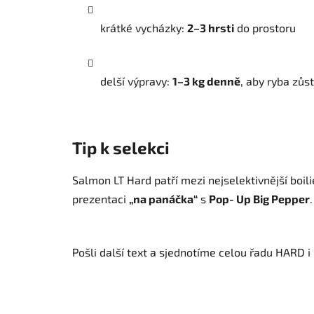
krátké vycházky:
2–3 hrsti
do prostoru
delší výpravy:
1–3 kg denně
, aby ryba zůs
Tip k selekci
Salmon LT Hard patří mezi nejselektivnější boil
prezentaci
„na panáčka“
s
Pop‑Up Big Pepper
.
Pošli další text a sjednotíme celou řadu HARD i 