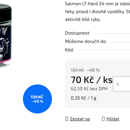
Salmon LT Hard 24 mm je odolné
je
řeky, proud i dlouhé vyvážky. S
0,0
aktivitě bílé ryby.
z
5
Dostupnost
hvězdiček.
Můžeme doručit do:
Kód:
139 Kč
–49 %
70 Kč
/ ks
62,50 Kč bez DPH
139 KČ
Měrná cena:
0,35 Kč / 1 g
–49 %
Zeptat se
Hlídat