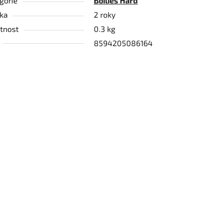
gorie
Boilies Hard
ka
2 roky
tnost
0.3 kg
8594205086164