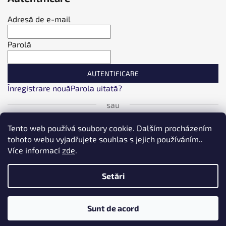
Adresă de e-mail
Parolă
AUTENTIFICARE
Înregistrare nouă
Parola uitată?
sau
Autentificare cu Facebook
Tento web používá soubory cookie. Dalším procházením
tohoto webu vyjadřujete souhlas s jejich používáním..
Více informací
zde
.
Autentificare cu Google
Setări
Conectați-vă prin Seznam
❗❗❗❗ DOPRAVA NAD 1000kč po ČR ZDARMA ⚡⚡⚡ PLUS DALŠÍ
Creat de Shoptet
Sunt de acord
MNOŽSTEVNÍ A VĚRNOSTNÍ SLEVY ❗❗❗
Upravil tým EshopyUmíme.cz
Drepturi de autor 2026
LT Baits
. Toate drepturile rezervate.