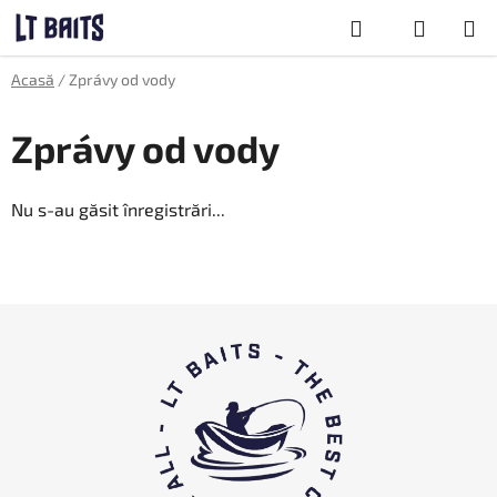
Treci
Căutare
la
conținut
COŞ
Acasă
/
Zprávy od vody
DE
CUMPĂRĂTU
Zprávy od vody
Nu s-au găsit înregistrări...
S
u
b
s
o
l