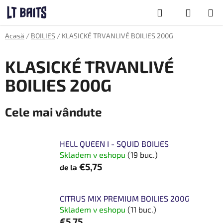
Treci
Căutare
la
conținut
COŞ
Acasă
/
BOILIES
/
KLASICKÉ TRVANLIVÉ BOILIES 200G
DE
CUMPĂRĂTU
KLASICKÉ TRVANLIVÉ
BOILIES 200G
Cele mai vândute
HELL QUEEN I - SQUID BOILIES
Skladem v eshopu
(19 buc.)
€5,75
de la
CITRUS MIX PREMIUM BOILIES 200G
Skladem v eshopu
(11 buc.)
€5,75