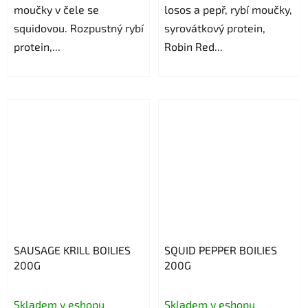
moučky v čele se
losos a pepř, rybí moučky,
squidovou. Rozpustný rybí
syrovátkový protein,
protein,...
Robin Red...
SAUSAGE KRILL BOILIES
SQUID PEPPER BOILIES
200G
200G
Skladem v eshopu
Skladem v eshopu