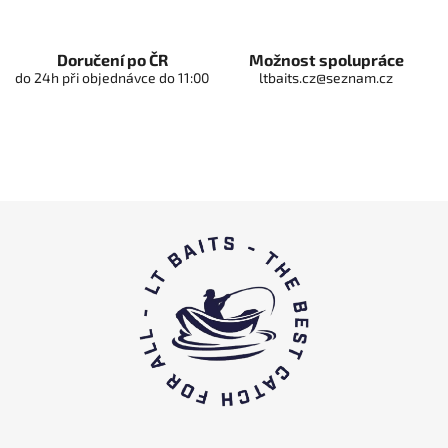
s
t
ă
Doručení po ČR
Možnost spolupráce
do 24h při objednávce do 11:00
ltbaits.cz@seznam.cz
r
i
l
o
r
S
u
b
s
o
l