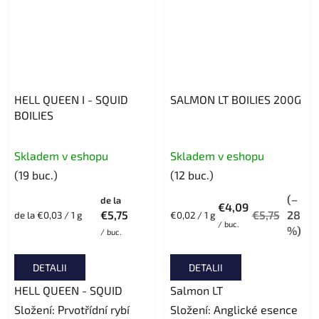
HELL QUEEN I - SQUID
SALMON LT BOILIES 200G
BOILIES
Evaluarea
Evaluarea
Skladem v eshopu
Skladem v eshopu
medie
medie
(19 buc.)
(12 buc.)
a
a
(–
produsului
de la
produsului
€4,09
€5,75
€5,75
28
Evaluare
Evaluare
de la €0,03 / 1 g
€0,02 / 1 g
este
este
/ buc.
preţ:
preţ:
%)
/ buc.
5,0
5,0
din
din
DETALII
DETALII
5
5
HELL QUEEN - SQUID
Salmon LT
stele.
stele.
Složení: Prvotřídní rybí
Složení: Anglické esence