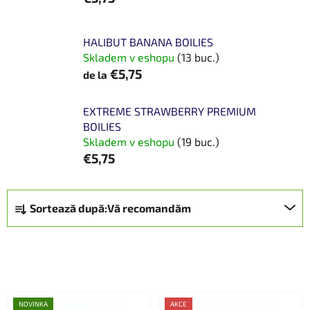
HALIBUT BANANA BOILIES
Skladem v eshopu
(13 buc.)
€5,75
de la
EXTREME STRAWBERRY PREMIUM
BOILIES
Skladem v eshopu
(19 buc.)
€5,75
S
Sortează după:
Vă recomandăm
e
l
e
DESCHIDERE FILTRU
c
t
L
a
NOVINKA
AKCE