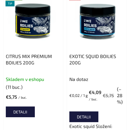
i
r
TIP
s
e
t
a
ă
p
p
r
r
o
o
d
d
CITRUS MIX PREMIUM
EXOTIC SQUID BOILIES
u
u
BOILIES 200G
200G
s
s
u
e
Skladem v eshopu
Na dotaz
l
(11 buc.)
u
(–
€4,09
i
€5,75
28
Evaluare
€0,02 / 1 g
€5,75
/ buc.
/ buc.
preţ:
%)
DETALII
DETALII
Exotic squid Složení: