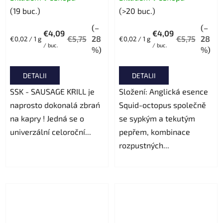
(19 buc.)
(>20 buc.)
(–
(–
€4,09
€4,09
€5,75
28
€5,75
28
Evaluare
Evaluare
€0,02 / 1 g
€0,02 / 1 g
/ buc.
/ buc.
preţ:
preţ:
%)
%)
DETALII
DETALII
SSK - SAUSAGE KRILL je
Složení: Anglická esence
naprosto dokonalá zbrań
Squid-octopus společně
na kapry ! Jedná se o
se sypkým a tekutým
univerzální celoroční...
pepřem, kombinace
rozpustných...