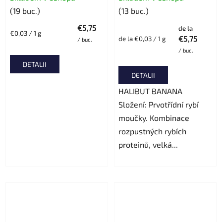
(19 buc.)
(13 buc.)
€5,75
de la
Evaluare
€0,03 / 1 g
€5,75
Evaluare
de la €0,03 / 1 g
/ buc.
preţ:
preţ:
/ buc.
DETALII
DETALII
HALIBUT BANANA
Složení: Prvotřídní rybí
moučky. Kombinace
rozpustných rybích
proteinů, velká...