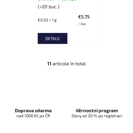
(>20 buc.)
€5,75
Evaluare
€0,03 / 1 g
/ buc.
preţ:
DETALII
11
articole în total
C
o
n
t
r
o
l
Doprava zdarma
Věrnostní program
u
nad 1000 Kč po ČR
Slevy až 20 % po registraci
l
l
i