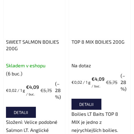
SWEET SALMON BOILIES
TOP 8 MIX BOILIES 200G
200G
Evaluarea
Evaluarea
Skladem v eshopu
Na dotaz
medie
medie
(6 buc.)
(–
a
a
€4,09
€5,75
28
Evaluare
€0,02 / 1 g
(–
produsului
produsului
€4,09
/ buc.
preţ:
%)
€5,75
28
Evaluare
€0,02 / 1 g
este
este
/ buc.
preţ:
%)
5,0
5,0
DETALII
din
din
DETALII
Boilies LT Baits TOP 8
5
5
Složení: Velice podobné
MIX je jedno z
stele.
stele.
Salmon LT. Anglické
nejrychlejších boilies.