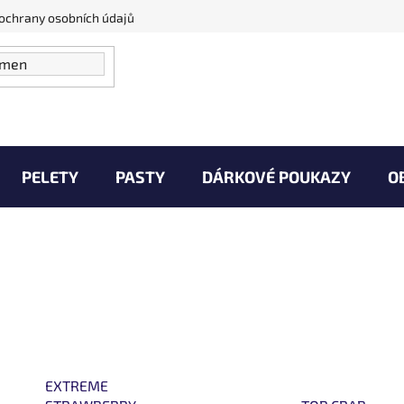
ochrany osobních údajů
PELETY
PASTY
DÁRKOVÉ POUKAZY
O
Vaše Úlovky
Zprávy od vody
Kontakty
EXTREME