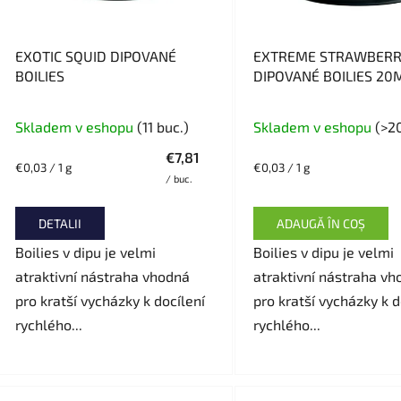
d
u
s
EXOTIC SQUID DIPOVANÉ
EXTREME STRAWBER
e
BOILIES
DIPOVANÉ BOILIES 2
300G
Skladem v eshopu
(11 buc.)
Skladem v eshopu
(>2
€7,81
Evaluare
Evaluare
€0,03 / 1 g
€0,03 / 1 g
/ buc.
preţ:
preţ:
DETALII
ADAUGĂ ÎN COŞ
Boilies v dipu je velmi
Boilies v dipu je velmi
atraktivní nástraha vhodná
atraktivní nástraha vh
pro kratší vycházky k docílení
pro kratší vycházky k d
rychlého...
rychlého...