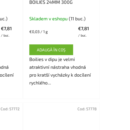
BOILIES 24MM 300G
uc.)
Skladem v eshopu
(11 buc.)
€7,81
€7,81
Evaluare
€0,03 / 1 g
/ buc.
/ buc.
preţ:
ADAUGĂ ÎN COŞ
Boilies v dipu je velmi
odná
atraktivní nástraha vhodná
ocílení
pro kratší vycházky k docílení
rychlého...
Cod:
57772
Cod:
57778