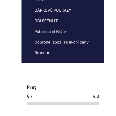
DÁRKOVÉ POUKAZY
OBLEČENÍ LT
Polarizační Brýle
Doprodej zboží za akční ceny
Branduri
Preţ
€
7
€
8