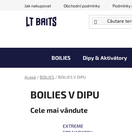
Treci
Jak nakupovat
Obchodní podmínky
Podmínky 
la
conținut
BOILIES
Dipy & Aktivátory
Doprodej zboží za akční ceny
Acasă
/
BOILIES
/
BOILIES V DIPU
BOILIES V DIPU
Cele mai vândute
EXTREME