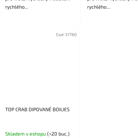
rychlého...
rychlého...
Cod:
57760
TOP CRAB DIPOVANÉ BOILIES
Evaluarea
Skladem v eshopu
(>20 buc.)
medie