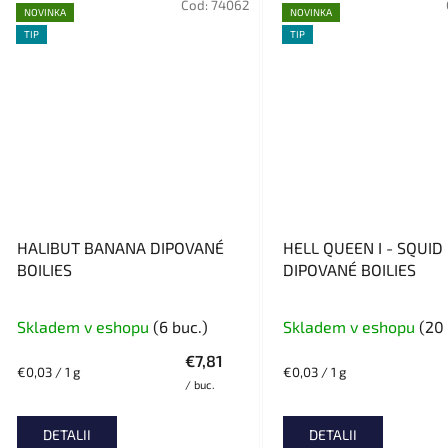
Cod:
74062
NOVINKA
NOVINKA
TIP
TIP
HALIBUT BANANA DIPOVANÉ
HELL QUEEN I - SQUID
BOILIES
DIPOVANÉ BOILIES
Skladem v eshopu
(6 buc.)
Skladem v eshopu
(20 
€7,81
Evaluare
Evaluare
€0,03 / 1 g
€0,03 / 1 g
/ buc.
preţ:
preţ:
DETALII
DETALII