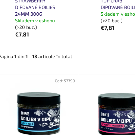
STRAWBERRY
TOP CRAB
DIPOVANÉ BOILIES
DIPOVANÉ BOIL
24MM 300G
Skladem v esh
Skladem v eshopu
(>20 buc.)
(>20 buc.)
€7,81
€7,81
Pagina
1
din
1
-
13
articole în total
L
i
Cod:
57799
s
t
ă
p
r
o