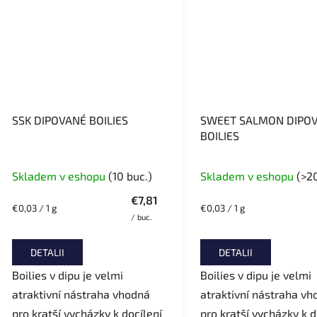
SSK DIPOVANÉ BOILIES
SWEET SALMON DIPO
BOILIES
Skladem v eshopu
(10 buc.)
Skladem v eshopu
(>2
€7,81
Evaluare
Evaluare
€0,03 / 1 g
€0,03 / 1 g
/ buc.
preţ:
preţ:
DETALII
DETALII
Boilies v dipu je velmi
Boilies v dipu je velmi
atraktivní nástraha vhodná
atraktivní nástraha vh
pro kratší vycházky k docílení
pro kratší vycházky k d