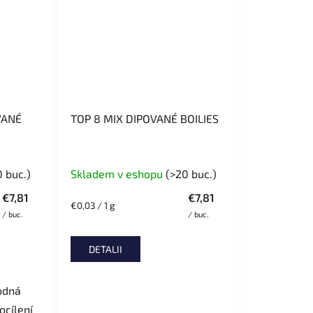
VANÉ
TOP 8 MIX DIPOVANÉ BOILIES
0 buc.)
Skladem v eshopu
(>20 buc.)
€7,81
€7,81
Evaluare
€0,03 / 1 g
/ buc.
/ buc.
preţ:
DETALII
odná
ocílení