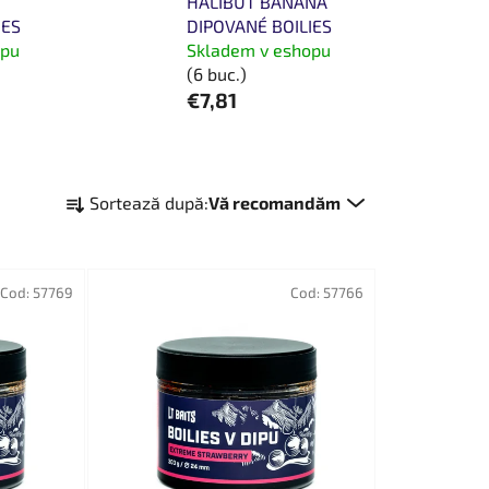
HALIBUT BANANA
IES
DIPOVANÉ BOILIES
opu
Skladem v eshopu
(6 buc.)
€7,81
S
Sortează după:
Vă recomandăm
e
l
e
Cod:
57769
c
Cod:
57766
t
a
r
e
a
p