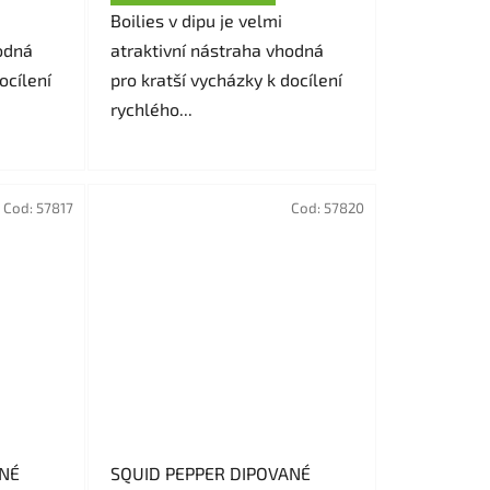
Boilies v dipu je velmi
odná
atraktivní nástraha vhodná
ocílení
pro kratší vycházky k docílení
rychlého...
Cod:
57817
Cod:
57820
SQUID PEPPER DIPOVANÉ