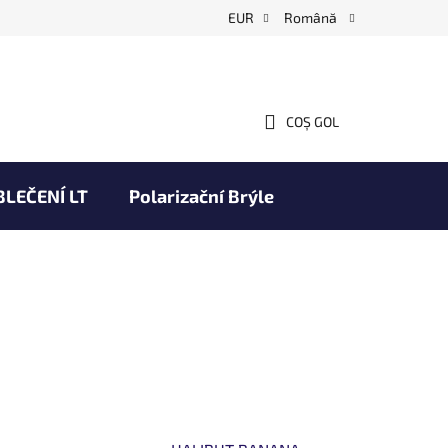
EUR
Română
COŞ GOL
COŞ
DE
CUMPĂRĂTURI
BLEČENÍ LT
Polarizační Brýle
Obchodní podmínky
Branduri