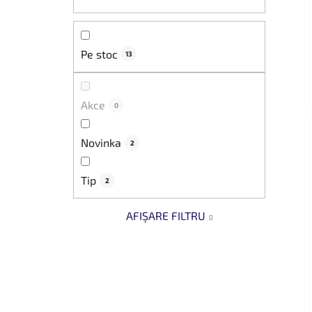
Pe stoc
13
Akce
0
Novinka
2
Tip
2
AFIŞARE FILTRU