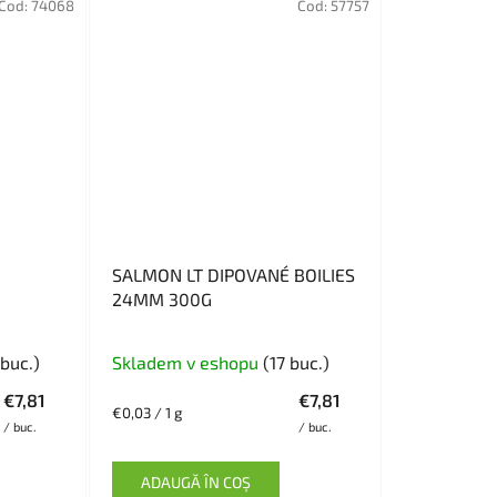
Cod:
74068
Cod:
57757
SALMON LT DIPOVANÉ BOILIES
24MM 300G
buc.)
Skladem v eshopu
(17 buc.)
€7,81
€7,81
Evaluare
€0,03 / 1 g
/ buc.
/ buc.
preţ:
ADAUGĂ ÎN COŞ