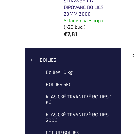
STRAWBERRY
DIPOVANÉ BOILIES
20MM 300G
Skladem v eshopu
(>20 buc.)
€7,81
B
C
Sari
a
a
peste
BOILIES
t
r
categorii
e
Boilies 10 kg
ă
g
l
o
BOILIES 5KG
a
r
i
t
KLASICKÉ TRVANLIVÉ BOILIES 1
KG
i
e
r
KLASICKÉ TRVANLIVÉ BOILIES
a
200G
l
POP UP BOILIES