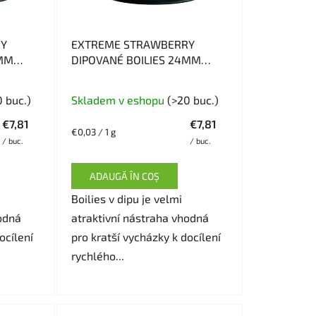
r
o
d
RY
EXTREME STRAWBERRY
u
0MM
DIPOVANÉ BOILIES 24MM
300G
s
Evaluarea
u
0 buc.)
Skladem v eshopu
(>20 buc.)
medie
l
€7,81
€7,81
a
u
Evaluare
€0,03 / 1 g
/ buc.
/ buc.
preţ:
produsului
i
este
ADAUGĂ ÎN COŞ
5,0
Boilies v dipu je velmi
din
odná
atraktivní nástraha vhodná
5
ocílení
pro kratší vycházky k docílení
stele.
rychlého...