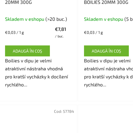
20MM 300G
BOILIES 20MM 300G
Skladem v eshopu
(>20 buc.)
Skladem v eshopu
(5 b
€7,81
Evaluare
Evaluare
€0,03 / 1 g
€0,03 / 1 g
/ buc.
preţ:
preţ:
ADAUGĂ ÎN COŞ
ADAUGĂ ÎN COŞ
Boilies v dipu je velmi
Boilies v dipu je velmi
atraktivní nástraha vhodná
atraktivní nástraha vh
pro kratší vycházky k docílení
pro kratší vycházky k d
rychlého...
rychlého...
Cod:
57784