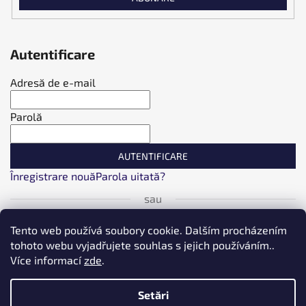
Autentificare
Adresă de e-mail
Parolă
AUTENTIFICARE
Înregistrare nouă
Parola uitată?
sau
Tento web používá soubory cookie. Dalším procházením
Autentificare cu Facebook
tohoto webu vyjadřujete souhlas s jejich používáním..
Více informací
zde
.
Autentificare cu Google
Setări
Conectați-vă prin Seznam