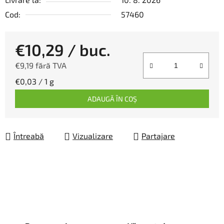
Cod:
57460
€10,29
/ buc.
€9,19 fără TVA
Evaluare preţ:
€0,03 / 1 g
ADAUGĂ ÎN COŞ
Întreabă
Vizualizare
Partajare