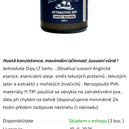
Hustá konzistence, maximální účinnost ,luxusní vůně !
Jednoduše Dipy LT baits….Obsahují luxusní Anglické
esence, esenciální oleje, směs tekutých proteinů , tekutých
jater a extraktů z mořských živočichů . Nerozpouští PVA
materiály !!! TIP: používá se obvykle na zatraktivnění pva ,
dále při chytání na bahně (doporučujeme minimálně 24
hodin předem zadipovat nástrahu či návnadu)
Disponibilitate
Skladem v eshopu
(3 buc.)
Livrare la:
10. 8. 2026