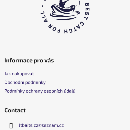
o
l
Informace pro vás
Jak nakupovat
Obchodní podmínky
Podmínky ochrany osobních údajů
Contact
ltbaits.cz
@
seznam.cz