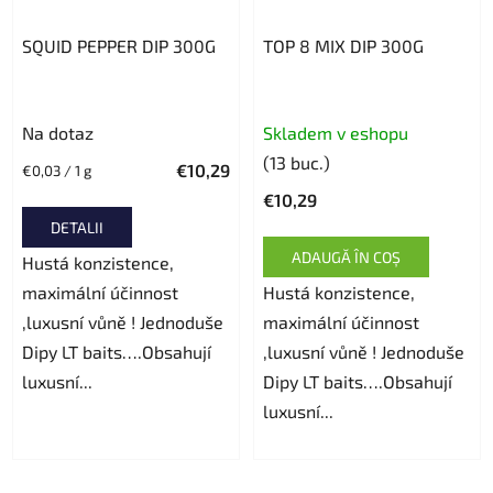
SQUID PEPPER DIP 300G
TOP 8 MIX DIP 300G
Evaluarea
Na dotaz
Skladem v eshopu
medie
(13 buc.)
€10,29
Evaluare
€0,03 / 1 g
a
preţ:
€10,29
produsului
DETALII
este
ADAUGĂ ÎN COŞ
Hustá konzistence,
5,0
maximální účinnost
Hustá konzistence,
din
,luxusní vůně ! Jednoduše
maximální účinnost
5
Dipy LT baits….Obsahují
,luxusní vůně ! Jednoduše
stele.
luxusní...
Dipy LT baits….Obsahují
luxusní...