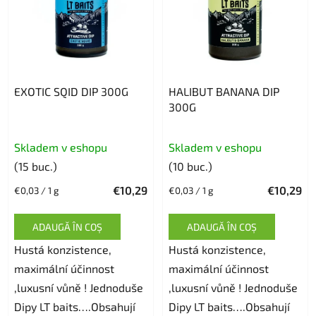
EXOTIC SQID DIP 300G
HALIBUT BANANA DIP
300G
Evaluarea
Skladem v eshopu
Skladem v eshopu
medie
(15 buc.)
(10 buc.)
a
€10,29
€10,29
Evaluare
Evaluare
€0,03 / 1 g
€0,03 / 1 g
produsului
preţ:
preţ:
este
ADAUGĂ ÎN COŞ
ADAUGĂ ÎN COŞ
5,0
Hustá konzistence,
Hustá konzistence,
din
maximální účinnost
maximální účinnost
5
,luxusní vůně ! Jednoduše
,luxusní vůně ! Jednoduše
stele.
Dipy LT baits….Obsahují
Dipy LT baits….Obsahují