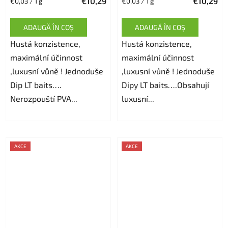
€10,29
€10,29
Evaluare
Evaluare
€0,03 / 1 g
€0,03 / 1 g
preţ:
preţ:
ADAUGĂ ÎN COŞ
ADAUGĂ ÎN COŞ
Hustá konzistence,
Hustá konzistence,
maximální účinnost
maximální účinnost
,luxusní vůně ! Jednoduše
,luxusní vůně ! Jednoduše
Dip LT baits….
Dipy LT baits….Obsahují
Nerozpouští PVA...
luxusní...
AKCE
AKCE