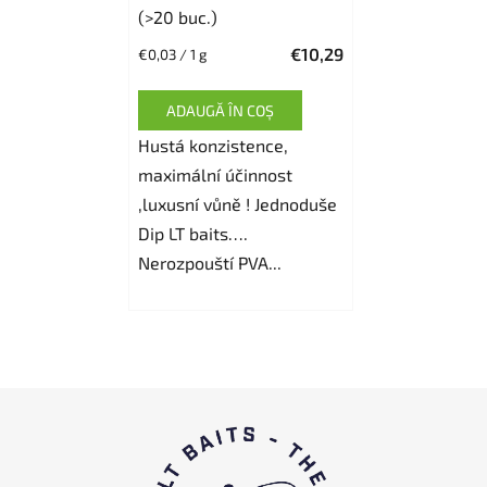
(>20 buc.)
€10,29
Evaluare
€0,03 / 1 g
preţ:
ADAUGĂ ÎN COŞ
Hustá konzistence,
maximální účinnost
,luxusní vůně ! Jednoduše
Dip LT baits….
Nerozpouští PVA...
S
u
b
s