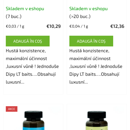
Skladem v eshopu
Skladem v eshopu
(7 buc.)
(>20 buc.)
€10,29
€12,36
Evaluare
Evaluare
€0,03 / 1 g
€0,04 / 1 g
preţ:
preţ:
ADAUGĂ ÎN COŞ
ADAUGĂ ÎN COŞ
Hustá konzistence,
Hustá konzistence,
maximální účinnost
maximální účinnost
,luxusní vůně ! Jednoduše
,luxusní vůně ! Jednoduše
Dipy LT baits….Obsahují
Dipy LT baits….Obsahují
luxusní...
luxusní...
AKCE