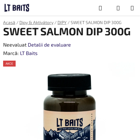
Treci
Căutare
la
conținut
COŞ
Acasă
/
Dipy & Aktivátory
/
DIPY
/
SWEET SALMON DIP 300G
DE
SWEET SALMON DIP 300G
CUMPĂRĂTU
Evaluarea
Neevaluat
Detalii de evaluare
medie
Marcă:
LT Baits
a
AKCE
produsului
este
0,0
din
5
stele.