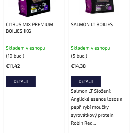
CITRUS MIX PREMIUM
SALMON LT BOILIES
BOILIES 1KG
Evaluarea
Skladem v eshopu
Skladem v eshopu
medie
(10 buc.)
(5 buc.)
a
€11,42
€14,38
produsului
este
DETALII
DETALII
5,0
din
Salmon LT Složení:
5
Anglické esence losos a
stele.
pepř, rybí moučky,
syrovátkový protein,
Robin Red...