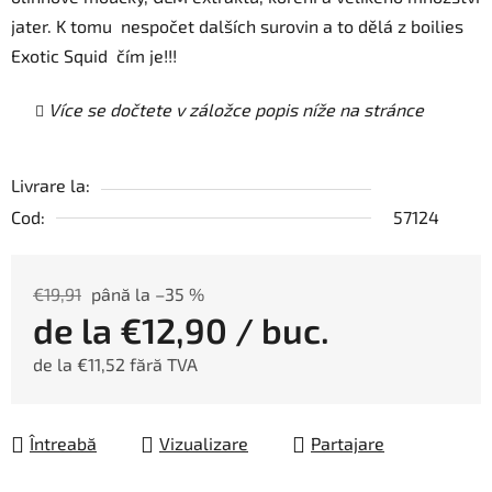
jater. K tomu nespočet dalších surovin a to dělá z boilies
Exotic Squid čím je!!!
Více se dočtete v záložce popis níže na stránce
Livrare la:
Cod:
57124
€19,91
până la –35 %
de la
€12,90
/ buc.
de la
€11,52
fără TVA
Evaluare preţ:
Întreabă
Vizualizare
Partajare