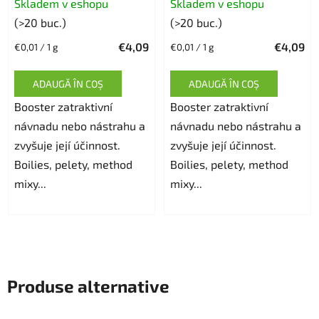
Skladem v eshopu
Skladem v eshopu
medie
(>20 buc.)
(>20 buc.)
a
€4,09
€4,09
Evaluare
Evaluare
€0,01 / 1 g
€0,01 / 1 g
produsului
preţ:
preţ:
este
ADAUGĂ ÎN COŞ
ADAUGĂ ÎN COŞ
5,0
Booster zatraktivní
din
Booster zatraktivní
návnadu nebo nástrahu a
5
návnadu nebo nástrahu a
zvyšuje její účinnost.
stele.
zvyšuje její účinnost.
Boilies, pelety, method
Boilies, pelety, method
mixy...
mixy...
Produse alternative