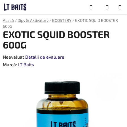
Treci
Căutare
la
conținut
COŞ
Acasă
/
Dipy & Aktivátory
/
BOOSTERY
/
EXOTIC SQUID BOOSTER
DE
600G
CUMPĂRĂTU
EXOTIC SQUID BOOSTER
600G
Evaluarea
Neevaluat
Detalii de evaluare
medie
Marcă:
LT Baits
a
produsului
este
0,0
din
5
stele.