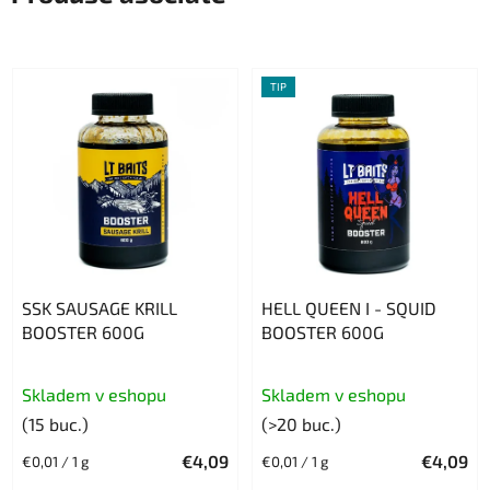
TIP
SSK SAUSAGE KRILL
HELL QUEEN I - SQUID
BOOSTER 600G
BOOSTER 600G
Skladem v eshopu
Skladem v eshopu
(15 buc.)
(>20 buc.)
€4,09
€4,09
Evaluare
Evaluare
€0,01 / 1 g
€0,01 / 1 g
preţ:
preţ: