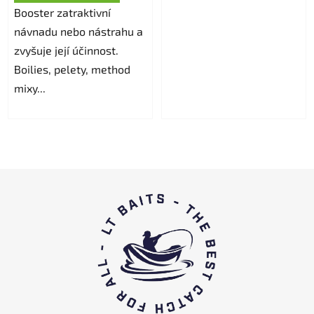
Booster zatraktivní
návnadu nebo nástrahu a
zvyšuje její účinnost.
Boilies, pelety, method
mixy...
S
u
b
s
o
l