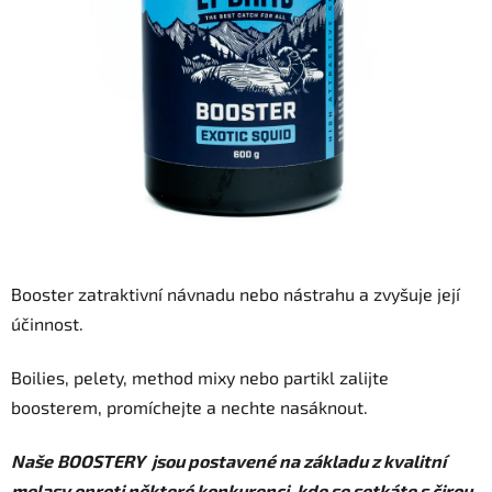
Booster zatraktivní návnadu nebo nástrahu a zvyšuje její
účinnost.
Boilies, pelety, method mixy nebo partikl zalijte
boosterem, promíchejte a nechte nasáknout.
Naše
BOOSTERY jsou postavené na základu z kvalitní
melasy oproti některé konkurenci, kde se setkáte s čirou,