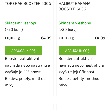
TOP CRAB BOOSTER 600G
HALIBUT BANANA
BOOSTER 600G
Evaluarea
Evaluarea
Skladem v eshopu
Skladem v eshopu
medie
medie
(>20 buc.)
(>20 buc.)
a
a
€4,09
€4,09
Evaluare
Evaluare
€0,01 / 1 g
€0,01 / 1 g
produsului
produsului
preţ:
preţ:
este
este
ADAUGĂ ÎN COŞ
ADAUGĂ ÎN COŞ
5,0
5,0
Booster zatraktivní
din
Booster zatraktivní
din
návnadu nebo nástrahu a
5
návnadu nebo nástrahu a
5
zvyšuje její účinnost.
stele.
zvyšuje její účinnost.
stele.
Boilies, pelety, method
Boilies, pelety, method
mixy...
mixy...