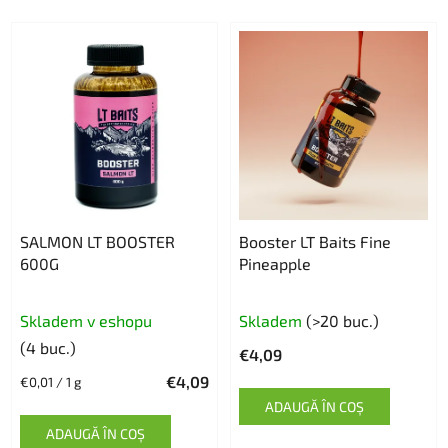
SALMON LT BOOSTER
Booster LT Baits Fine
600G
Pineapple
Skladem v eshopu
Skladem
(>20 buc.)
(4 buc.)
€4,09
€4,09
Evaluare
€0,01 / 1 g
preţ:
ADAUGĂ ÎN COŞ
ADAUGĂ ÎN COŞ