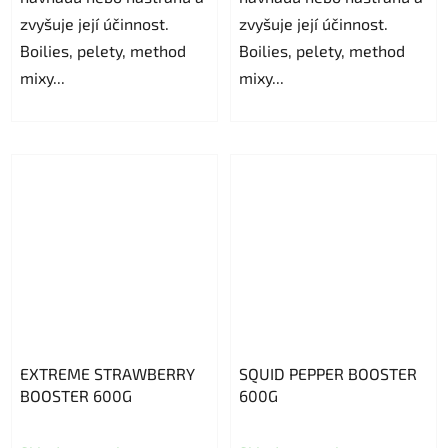
zvyšuje její účinnost.
stele.
zvyšuje její účinnost.
Boilies, pelety, method
Boilies, pelety, method
mixy...
mixy...
EXTREME STRAWBERRY
SQUID PEPPER BOOSTER
BOOSTER 600G
600G
Evaluarea