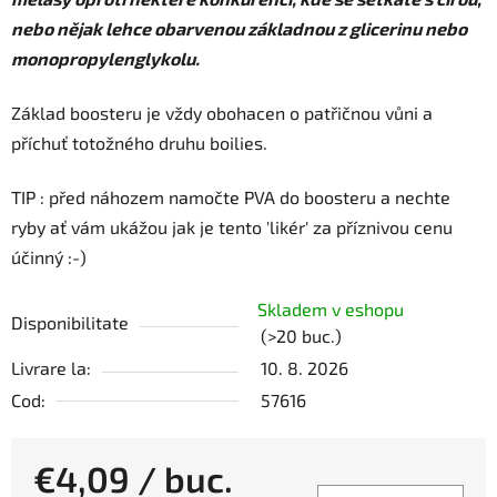
nebo nějak lehce obarvenou základnou z glicerinu nebo
monopropylenglykolu.
Základ boosteru je vždy obohacen o patřičnou vůni a
příchuť totožného druhu boilies.
TIP : před náhozem namočte PVA do boosteru a nechte
ryby ať vám ukážou jak je tento 'likér' za příznivou cenu
účinný :-)
Skladem v eshopu
Disponibilitate
(>20 buc.)
Livrare la:
10. 8. 2026
Cod:
57616
€4,09
/ buc.