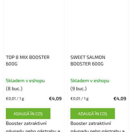
TOP 8 MIX BOOSTER
SWEET SALMON
600G
BOOSTER 600G
Evaluarea
Skladem v eshopu
Skladem v eshopu
medie
(8 buc.)
(9 buc.)
a
€4,09
€4,09
Evaluare
Evaluare
€0,01 / 1 g
€0,01 / 1 g
produsului
preţ:
preţ:
este
ADAUGĂ ÎN COŞ
ADAUGĂ ÎN COŞ
5,0
Booster zatraktivní
din
Booster zatraktivní
návnadu nebo nástrahu a
5
návnadu nebo nástrahu a