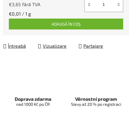
€3,65 fără TVA
Evaluare preţ:
€0,01 / 1 g
ADAUGĂ ÎN COŞ
Întreabă
Vizualizare
Partajare
Doprava zdarma
Věrnostní program
nad 1000 Kč po ČR
Slevy až 20 % po registraci