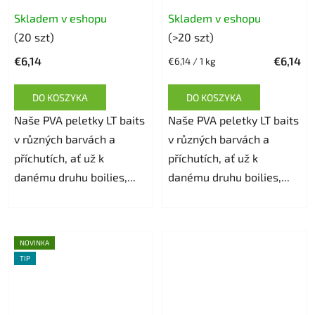
Średnia
Skladem v eshopu
Skladem v eshopu
ocena
(20 szt)
(>20 szt)
produktu
€6,14
€6,14
Cena
€6,14 / 1 kg
wynosi
jednostkowa:
5,0
DO KOSZYKA
DO KOSZYKA
na
Naše PVA peletky LT baits
Naše PVA peletky LT baits
5
v různých barvách a
v různých barvách a
gwiazdek.
příchutích, ať už k
příchutích, ať už k
danému druhu boilies,...
danému druhu boilies,...
NOVINKA
TIP