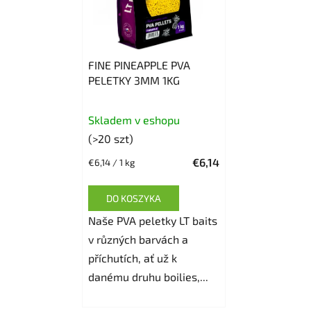
FINE PINEAPPLE PVA
PELETKY 3MM 1KG
Skladem v eshopu
(>20 szt)
€6,14
Cena
€6,14 / 1 kg
jednostkowa:
DO KOSZYKA
Naše PVA peletky LT baits
v různých barvách a
příchutích, ať už k
danému druhu boilies,...