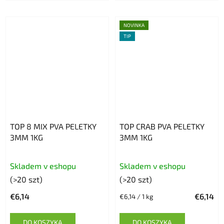
NOVINKA
TIP
TOP 8 MIX PVA PELETKY
TOP CRAB PVA PELETKY
3MM 1KG
3MM 1KG
Skladem v eshopu
Skladem v eshopu
(>20 szt)
(>20 szt)
€6,14
€6,14
Cena
€6,14 / 1 kg
jednostkowa:
DO KOSZYKA
DO KOSZYKA