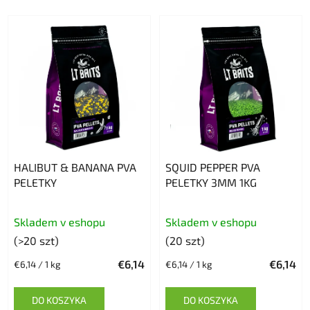
HALIBUT & BANANA PVA
SQUID PEPPER PVA
PELETKY
PELETKY 3MM 1KG
Skladem v eshopu
Skladem v eshopu
(>20 szt)
(20 szt)
€6,14
€6,14
Cena
Cena
€6,14 / 1 kg
€6,14 / 1 kg
jednostkowa:
jednostkowa:
DO KOSZYKA
DO KOSZYKA