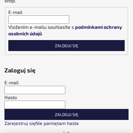
shop.
E-mail
Vložením e-mailu souhlasíte s
podmínkami ochrany
osobních údajů
ZALOGUJ SIĘ
Zaloguj się
E-mail
Hasło
ZALOGUJ SIĘ
Zarejestruj się
Nie pamiętam hasła
lub