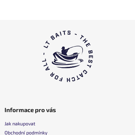
S
t
o
p
k
a
Informace pro vás
Jak nakupovat
Obchodní podmínky