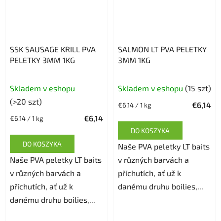
SSK SAUSAGE KRILL PVA
SALMON LT PVA PELETKY
PELETKY 3MM 1KG
3MM 1KG
Skladem v eshopu
Skladem v eshopu
(15 szt)
(>20 szt)
€6,14
Cena
€6,14 / 1 kg
jednostkowa:
€6,14
Cena
€6,14 / 1 kg
jednostkowa:
DO KOSZYKA
DO KOSZYKA
Naše PVA peletky LT baits
Naše PVA peletky LT baits
v různých barvách a
v různých barvách a
příchutích, ať už k
příchutích, ať už k
danému druhu boilies,...
danému druhu boilies,...