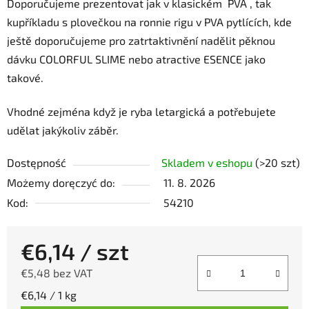
Doporučujeme prezentovat jak v klasickém PVA , tak
kupříkladu s plovečkou na ronnie rigu v PVA pytlících, kde
ještě doporučujeme pro zatrtaktivnění nadělit pěknou
dávku COLORFUL SLIME nebo atractive ESENCE jako
takové.
Vhodné zejména když je ryba letargická a potřebujete
udělat jakýkoliv záběr.
Dostępność
Skladem v eshopu
(>20 szt)
Możemy doręczyć do:
11. 8. 2026
Kod:
54210
€6,14
/ szt
€5,48 bez VAT
Cena jednostkowa:
€6,14 / 1 kg