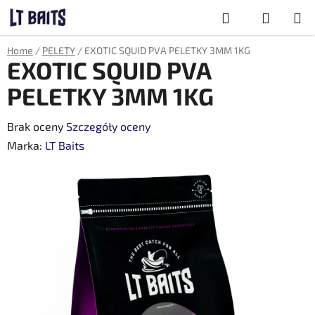
Przejść
Szukaj
do
treści
KOSZYK
Home
/
PELETY
/
EXOTIC SQUID PVA PELETKY 3MM 1KG
EXOTIC SQUID PVA
PELETKY 3MM 1KG
Średnia
Brak oceny
Szczegóły oceny
ocena
Marka:
LT Baits
produktu
wynosi
0,0
na
5
gwiazdek.