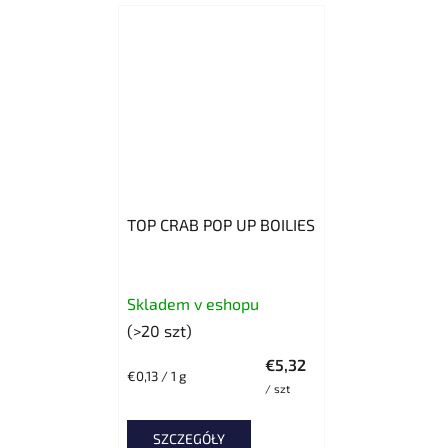
TOP CRAB POP UP BOILIES
Skladem v eshopu
(>20 szt)
€5,32
Cena
€0,13 / 1 g
/ szt
jednostkowa:
SZCZEGÓŁY