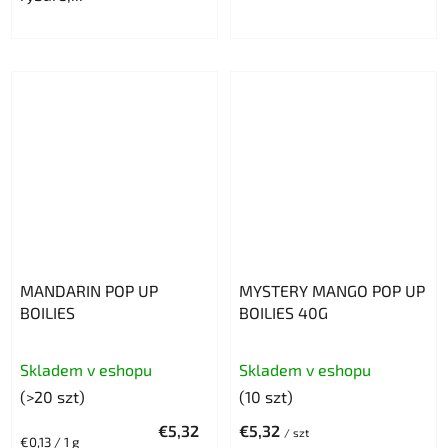
MANDARIN POP UP
MYSTERY MANGO POP UP
BOILIES
BOILIES 40G
Skladem v eshopu
Skladem v eshopu
(>20 szt)
(10 szt)
€5,32
€5,32
/ szt
Cena
€0,13 / 1 g