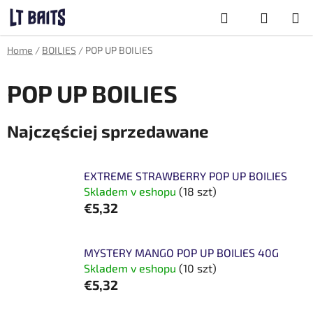
Przejść
Szukaj
do
treści
KOSZYK
Home
/
BOILIES
/
POP UP BOILIES
POP UP BOILIES
Najczęściej sprzedawane
EXTREME STRAWBERRY POP UP BOILIES
Skladem v eshopu
(18 szt)
€5,32
MYSTERY MANGO POP UP BOILIES 40G
Skladem v eshopu
(10 szt)
€5,32