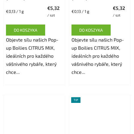
€5,32
€5,32
Cena
Cena
€0,13 / 1 g
€0,13 / 1 g
/ szt
/ szt
jednostkowa:
jednostkowa:
DO KOSZYKA
DO KOSZYKA
Objevte sílu našich Pop-
Objevte sílu našich Pop-
up Boilies CITRUS MIX,
up Boilies CITRUS MIX,
ideálních pro každého
ideálních pro každého
vášnivého rybáře, který
vášnivého rybáře, který
chce...
chce...
TIP