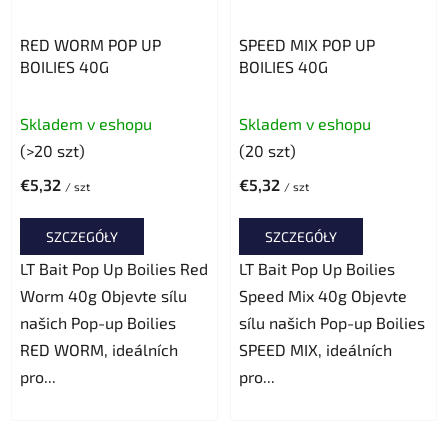
RED WORM POP UP
SPEED MIX POP UP
BOILIES 40G
BOILIES 40G
Skladem v eshopu
Skladem v eshopu
(>20 szt)
(20 szt)
€5,32
€5,32
/ szt
/ szt
SZCZEGÓŁY
SZCZEGÓŁY
LT Bait Pop Up Boilies Red
LT Bait Pop Up Boilies
Worm 40g Objevte sílu
Speed Mix 40g Objevte
našich Pop-up Boilies
sílu našich Pop-up Boilies
RED WORM, ideálních
SPEED MIX, ideálních
pro...
pro...