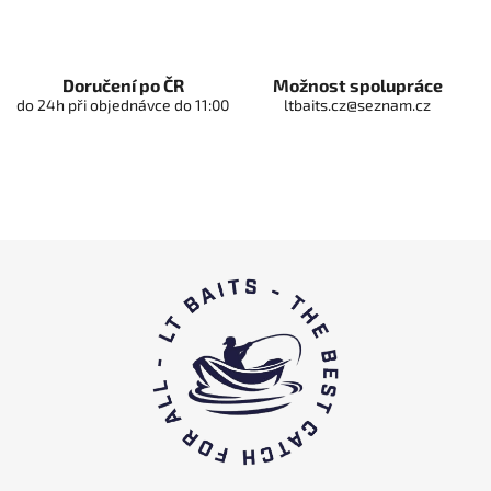
i
s
t
y
Doručení po ČR
Možnost spolupráce
do 24h při objednávce do 11:00
ltbaits.cz@seznam.cz
S
t
o
p
k
a