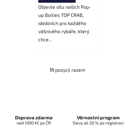
Objevte sílu našich Pop-
up Boilies TOP CRAB,
ideálních pro každého
vášnivého rybáře, který
chce...
11
pozycji razem
K
o
n
t
r
o
l
Doprava zdarma
Věrnostní program
k
nad 1000 Kč po ČR
Slevy až 20 % po registraci
i
l