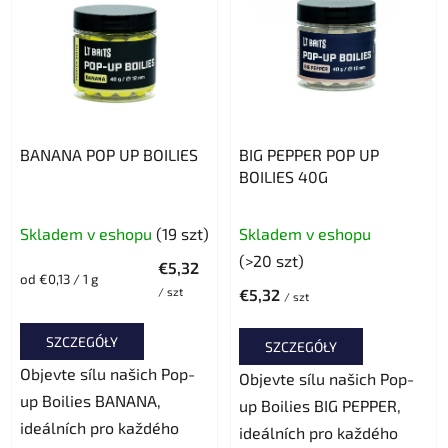
i
t
e
a
p
p
r
r
o
o
d
d
BANANA POP UP BOILIES
BIG PEPPER POP UP
u
u
BOILIES 40G
k
k
t
t
Średnia
Skladem v eshopu
(19 szt)
Skladem v eshopu
ó
ó
ocena
(>20 szt)
w
€5,32
w
produktu
Cena
od €0,13 / 1 g
/ szt
€5,32
jednostkowa:
wynosi
/ szt
5,0
SZCZEGÓŁY
SZCZEGÓŁY
na
Objevte sílu našich Pop-
Objevte sílu našich Pop-
5
up Boilies BANANA,
up Boilies BIG PEPPER,
gwiazdek.
ideálních pro každého
ideálních pro každého