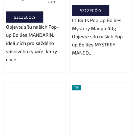
/ szt
jednostkowa:
SZCZEGÓŁY
SZCZEGÓŁY
LT Baits Pop Up Boilies
Objevte sílu našich Pop-
Mystery Mango 40g
up Boilies MANDARIN,
Objevte sílu našich Pop-
ideálních pro každého
up Boilies MYSTERY
vášnivého rybáře, který
MANGO,...
chce...
TIP