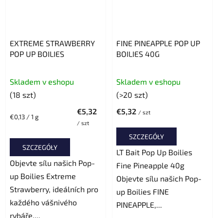
EXTREME STRAWBERRY
FINE PINEAPPLE POP UP
POP UP BOILIES
BOILIES 40G
Średnia
Skladem v eshopu
Skladem v eshopu
ocena
(18 szt)
(>20 szt)
produktu
€5,32
€5,32
wynosi
/ szt
Cena
€0,13 / 1 g
/ szt
jednostkowa:
5,0
SZCZEGÓŁY
na
SZCZEGÓŁY
5
LT Bait Pop Up Boilies
Objevte sílu našich Pop-
gwiazdek.
Fine Pineapple 40g
up Boilies Extreme
Objevte sílu našich Pop-
Strawberry, ideálních pro
up Boilies FINE
každého vášnivého
PINEAPPLE,...
rybáře,...