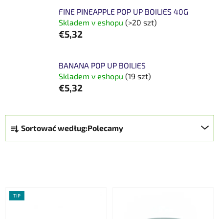
FINE PINEAPPLE POP UP BOILIES 40G
Skladem v eshopu
(>20 szt)
€5,32
BANANA POP UP BOILIES
Skladem v eshopu
(19 szt)
€5,32
S
Sortować według:
Polecamy
o
r
t
OTWORZYĆ FILTR
o
w
L
a
TIP
i
n
s