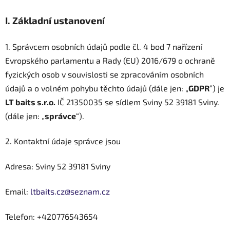
I.
Základní ustanovení
1. Správcem osobních údajů podle čl. 4 bod 7 nařízení
Evropského parlamentu a Rady (EU) 2016/679 o ochraně
fyzických osob v souvislosti se zpracováním osobních
údajů a o volném pohybu těchto údajů (dále jen: „
GDPR
”) je
LT baits s.r.o.
IČ
21350035
se sídlem
Sviny 52
39181 Sviny
.
(dále jen: „
správce
“).
2. Kontaktní údaje správce jsou
Adresa:
Sviny 52
39181 Sviny
Email:
ltbaits.cz@seznam.cz
Telefon:
+420776543654