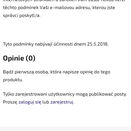
těchto podmínek Vaši e-mailovou adresu, kterou jste
správci poskytl/a.
Tyto podmínky nabývají účinnosti dnem 25.5.2018.
Opinie (0)
Bądź pierwszą osobą, która napisze opinię do tego
produktu.
Tylko zarejestrowani użytkownicy mogą publikować posty.
Proszę
zaloguj się
lub
zarejestruj
.
S