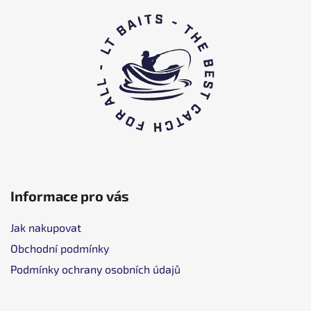
t
o
p
k
a
Informace pro vás
Jak nakupovat
Obchodní podmínky
Podmínky ochrany osobních údajů