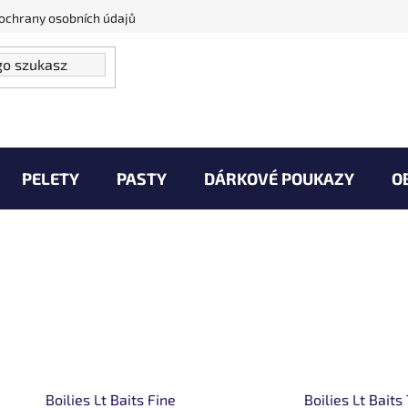
ochrany osobních údajů
PELETY
PASTY
DÁRKOVÉ POUKAZY
O
Vaše Úlovky
Zprávy od vody
Kontakty
Boilies Lt Baits Fine
Boilies Lt Baits