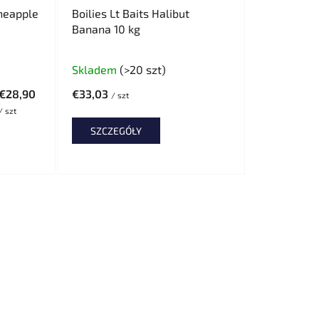
d
ineapple
Boilies Lt Baits Halibut
u
Banana 10 kg
k
t
Skladem
(>20 szt)
ó
€28,90
€33,03
/ szt
w
/ szt
SZCZEGÓŁY