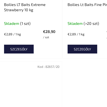
u
Boilies LT Baits Extreme
Boilies Lt Baits Fine P
k
Strawberry 10 kg
t
ó
Skladem
(1 szt)
Skladem
(>20 szt)
w
€28,90
Cena
Cena
€2,89 / 1 kg
€2,89 / 1 kg
/ szt
jednostkowa:
jednostkowa:
SZCZEGÓŁY
SZCZEGÓŁY
Kod :
82657/20