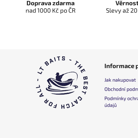
Doprava zdarma
Věrnos
nad 1000 Kč po ČR
Slevy až 20
S
Informace 
t
o
Jak nakupovat
p
Obchodní podm
k
a
Podmínky ochr
údajů