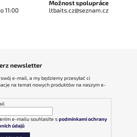
Možnost spolupráce
o 11:00
ltbaits.cz@seznam.cz
erz newsletter
swój e-mail, a my będziemy przesyłać ci
macje na temat nowych produktów na naszym e-
il
ením e-mailu souhlasíte s
podmínkami ochrany
ních údajů