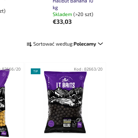
Halibut Banana 10
kg
zt)
Skladem
(>20 szt)
€33,03
S
Sortować według:
Polecamy
o
r
t
:
82666/20
o
Kod :
82663/20
TIP
w
a
n
i
e
p
r
o