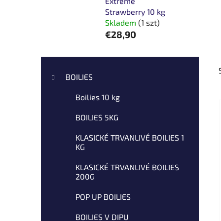
Extreme
Strawberry 10 kg
Skladem
(1 szt)
€28,90
P
K
Pominąć
a
a
kategorie
BOILIES
t
s
e
Boilies 10 kg
e
g
k
o
BOILIES 5KG
b
r
i
o
KLASICKÉ TRVANLIVÉ BOILIES 1
KG
a
c
z
KLASICKÉ TRVANLIVÉ BOILIES
n
200G
y
POP UP BOILIES
BOILIES V DIPU