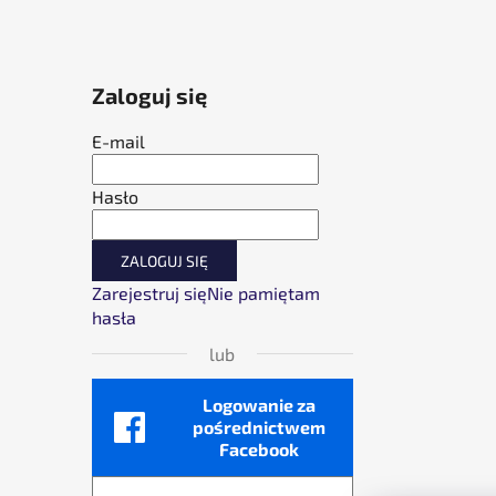
Zaloguj się
E-mail
Hasło
ZALOGUJ SIĘ
Zarejestruj się
Nie pamiętam
hasła
lub
Logowanie za
pośrednictwem
Facebook