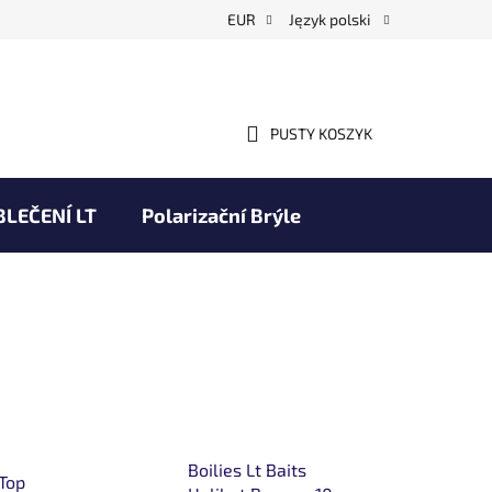
EUR
Język polski
PUSTY KOSZYK
KOSZYK
BLEČENÍ LT
Polarizační Brýle
Obchodní podmínky
Marki
Boilies Lt Baits
 Top