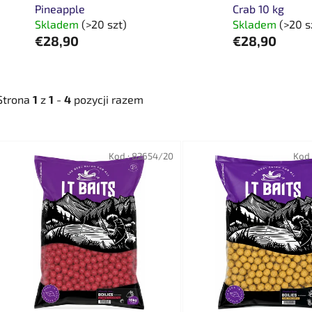
Pineapple
Crab 10 kg
Skladem
(>20 szt)
Skladem
(>20 s
€28,90
€28,90
Strona
1
z
1
-
4
pozycji razem
L
Kod :
82654/20
Kod 
i
s
t
a
p
r
o
d