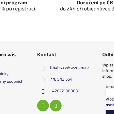
tní program
Doručení po ČR
 % po registraci
do 24h při objednávce d
pro vás
Kontakt
Odbi
Wpisz 
ltbaits.cz
@
seznam.cz
infor
ínky
shop.
776 543 654
any osobních
E-ma
+420721880031
Vlož
osob