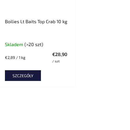
Boilies Lt Baits Top Crab 10 kg
Skladem
(>20 szt)
€28,90
Cena
€2,89 / 1 kg
/ szt
jednostkowa:
SZCZEGÓŁY
K
o
n
t
r
o