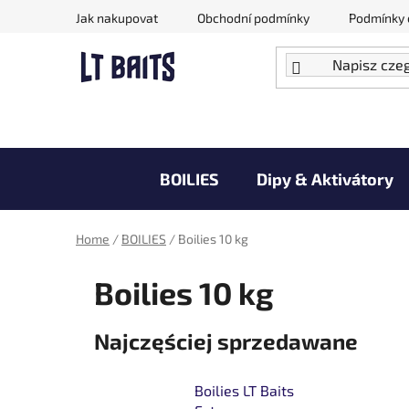
Przejść
Jak nakupovat
Obchodní podmínky
Podmínky 
do
treści
BOILIES
Dipy & Aktivátory
Doprodej zboží za akční ceny
Home
/
BOILIES
/
Boilies 10 kg
Boilies 10 kg
Najczęściej sprzedawane
Boilies LT Baits