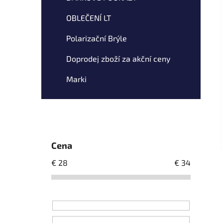
OBLEČENÍ LT
Polarizační Brýle
Doprodej zboží za akční ceny
Marki
Cena
€
28
€
34