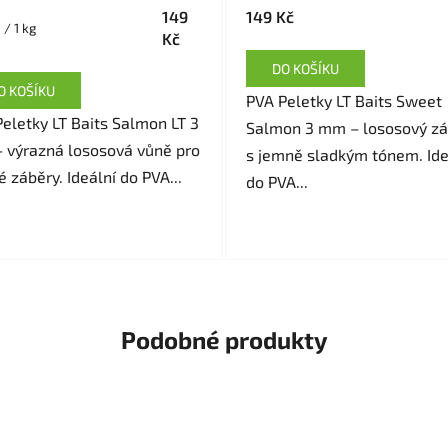
149
149 Kč
 / 1 kg
Kč
DO KOŠÍKU
O KOŠÍKU
PVA Peletky LT Baits Sweet
eletky LT Baits Salmon LT 3
Salmon 3 mm – lososový zá
 výrazná lososová vůně pro
s jemně sladkým tónem. Ide
é záběry. Ideální do PVA...
do PVA...
Podobné produkty