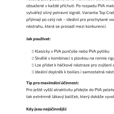
obsažené v každé příchuti. Po rozpadu PVA materi
vytvářejí silný potravní signál. Varianta Top Cr
přijímají po celý rok – ideální pro prochytané vo
nástrahu, která se prosadí mezi konkurencí.
Jak používat:
Klasicky v PVA punčoše nebo PVA pytlíku
Skvělé v kombinaci s plovkou na ronnie rig
Lze přidat k háčkové nástraze pro zvýšení a
Ideální doplněk k boilies i samostatná nás
Tip pro maximální účinnost:
Pro ještě vyšší atraktivitu přidejte do PVA pele
tak extrémně lákavý balíček, který dokáže vyvol
Kdy jsou nejúčinnější: