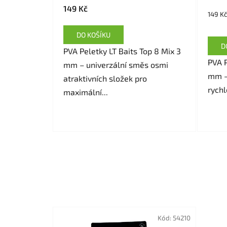
149 Kč
Měrná
149 Kč
cena:
DO KOŠÍKU
D
PVA Peletky LT Baits Top 8 Mix 3
PVA P
mm – univerzální směs osmi
mm –
atraktivních složek pro
rychl
maximální...
Kód:
54210