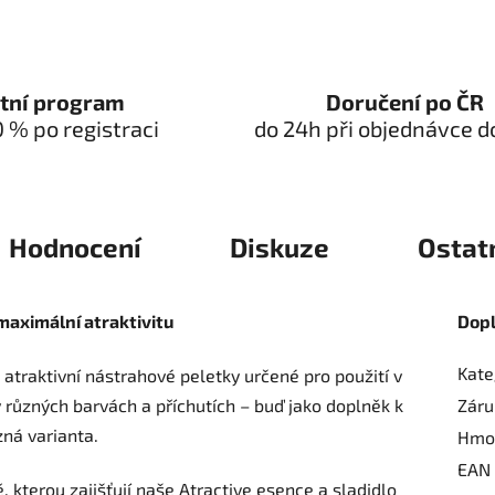
tní program
Doručení po ČR
0 % po registraci
do 24h při objednávce d
Hodnocení
Diskuze
Ostat
maximální atraktivitu
Dop
Kate
atraktivní nástrahové peletky určené pro použití v
 různých barvách a příchutích – buď jako doplněk k
Záru
zná varianta.
Hmo
EAN
 kterou zajišťují naše Atractive esence a sladidlo