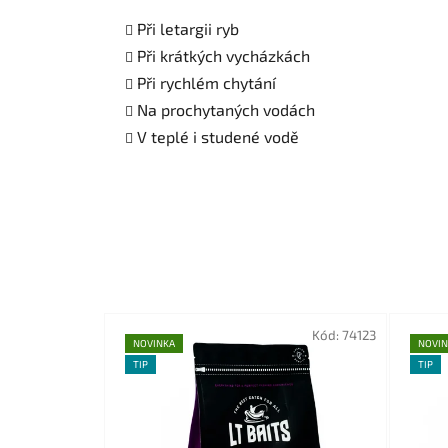
Při letargii ryb
Při krátkých vycházkách
Při rychlém chytání
Na prochytaných vodách
V teplé i studené vodě
Kód:
74123
NOVINKA
NOVIN
TIP
TIP