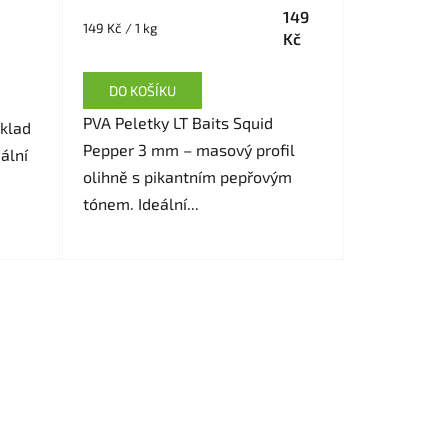
149
Měrná
149 Kč / 1 kg
Kč
cena:
DO KOŠÍKU
PVA Peletky LT Baits Squid
klad
Pepper 3 mm – masový profil
ální
olihně s pikantním pepřovým
tónem. Ideální...