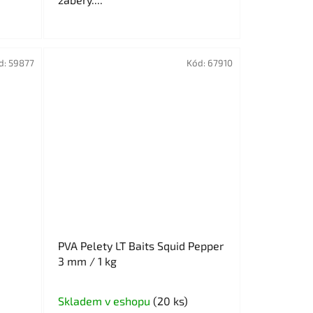
d:
59877
Kód:
67910
PVA Pelety LT Baits Squid Pepper
3 mm / 1 kg
Skladem v eshopu
(20 ks)