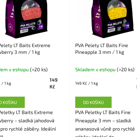
elety LT Baits Extreme
PVA Pelety LT Baits Fine
berry 3 mm / 1 kg
Pineapple 3 mm / 1 kg
Průměrné
dem v eshopu
(>20 ks)
Skladem v eshopu
(>20 ks)
hodnocení
149
produktu
Měrná
 / 1 kg
149 Kč / 1 kg
Kč
je
cena:
5,0
O KOŠÍKU
DO KOŠÍKU
z
eletky LT Baits Extreme
PVA Peletky LT Baits Fine
5
wberry – sladká jahodová
Pineapple 3 mm – sladká
hvězdiček.
pro rychlé záběry. Ideální
ananasová vůně pro rychlé
A...
záběry. Ideální do...