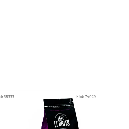
d:
58333
Kód:
74029