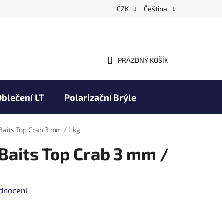
CZK
Čeština
PRÁZDNÝ KOŠÍK
NÁKUPNÍ
KOŠÍK
Oblečení LT
Polarizační Brýle
Obchodní podmínky
Značky
Baits Top Crab 3 mm / 1 kg
 Baits Top Crab 3 mm /
dnocení