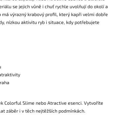
álu se jejich vůně i chuť rychle uvolňují do okolí a
ab má výrazný krabový profil, který kapři velmi dobře
dy, nízkou aktivitu ryb i situace, kdy potřebujete
u
traktivity
traha
tek Colorful Slime nebo Atractive esenci. Vytvoříte
at záběr i v těch nejtěžších podmínkách.