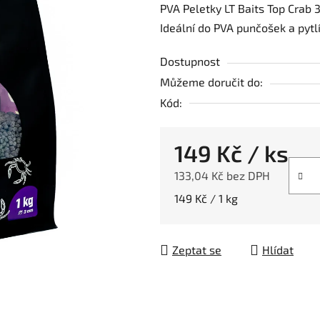
PVA Peletky LT Baits Top Crab 
je
Ideální do PVA punčošek a pytlí
0,0
z
Dostupnost
5
Můžeme doručit do:
hvězdiček.
Kód:
149 Kč
/ ks
133,04 Kč bez DPH
Měrná cena:
149 Kč / 1 kg
Zeptat se
Hlídat