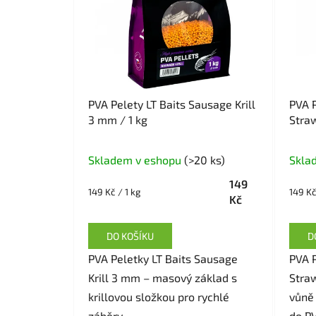
PVA Pelety LT Baits Sausage Krill
PVA P
3 mm / 1 kg
Straw
Skladem v eshopu
(>20 ks)
Skla
149
Měrná
Měrná
149 Kč / 1 kg
149 Kč
Kč
cena:
cena:
DO KOŠÍKU
D
PVA Peletky LT Baits Sausage
PVA P
Krill 3 mm – masový základ s
Stra
krillovou složkou pro rychlé
vůně 
záběry....
do PV