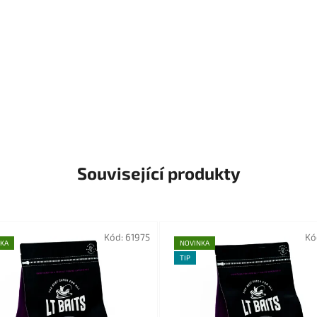
Související produkty
Kód:
61975
Kó
KA
NOVINKA
TIP