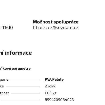
Možnost spolupráce
o 11:00
ltbaits.cz@seznam.cz
ní informace
lňkové parametry
gorie
PVA Pelety
ka
2 roky
tnost
1.03 kg
8594205084023