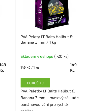
PVA Pelety LT Baits Halibut &
Banana 3 mm / 1 kg
Skladem v eshopu
(>20 ks)
149
149
Měrná
149 Kč / 1 kg
Kč
Kč
cena:
DO KOŠÍKU
PVA Peletky LT Baits Halibut &
Banana 3 mm – masový základ s
banánovou vůní pro rychlé
záběry....