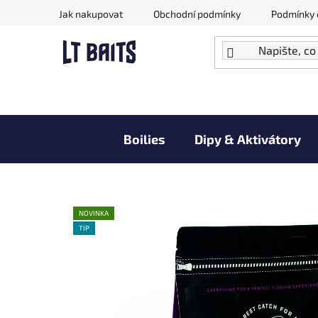
Přejít
Jak nakupovat
Obchodní podmínky
Podmínky 
na
obsah
Boilies
Dipy & Aktivátory
Doprodej zboží za akční ceny
NOVINKA
TIP