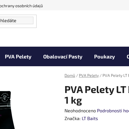
ochrany osobních údajů
PVA Pelety
Obalovací Pasty
Poukazy
Vaše úlovky
Zprávy od vody
Kontakty
Domů
/
PVA Pelety
/
PVA Pelety LT 
PVA Pelety LT
1 kg
Průměrné
Neohodnoceno
Podrobnosti ho
hodnocení
Značka:
LT Baits
produktu