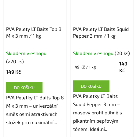
PVA Pelety LT Baits Top 8
PVA Pelety LT Baits Squid
Mix 3 mm / 1 kg
Pepper 3 mm / 1 kg
Skladem v eshopu
Skladem v eshopu
(20 ks)
(>20 ks)
149
Měrná
149 Kč / 1 kg
Kč
149 Kč
cena:
DO KOŠÍKU
DO KOŠÍKU
PVA Peletky LT Baits
PVA Peletky LT Baits Top 8
Squid Pepper 3 mm –
Mix 3 mm – univerzální
masový profil olihně s
směs osmi atraktivních
pikantním pepřovým
složek pro maximální...
tónem. Ideální...