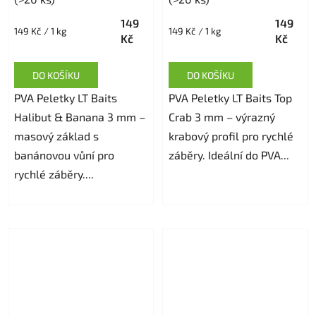
149
149
Měrná
Měrná
149 Kč / 1 kg
149 Kč / 1 kg
Kč
Kč
cena:
cena:
DO KOŠÍKU
DO KOŠÍKU
PVA Peletky LT Baits
PVA Peletky LT Baits Top
Halibut & Banana 3 mm –
Crab 3 mm – výrazný
masový základ s
krabový profil pro rychlé
banánovou vůní pro
záběry. Ideální do PVA...
rychlé záběry....