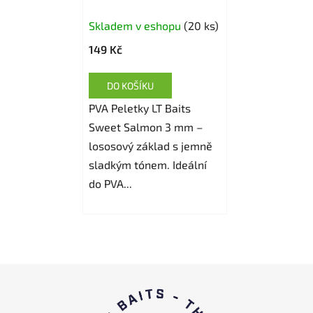
Skladem v eshopu
(20 ks)
149 Kč
DO KOŠÍKU
PVA Peletky LT Baits
Sweet Salmon 3 mm –
lososový základ s jemně
sladkým tónem. Ideální
do PVA...
Z
á
p