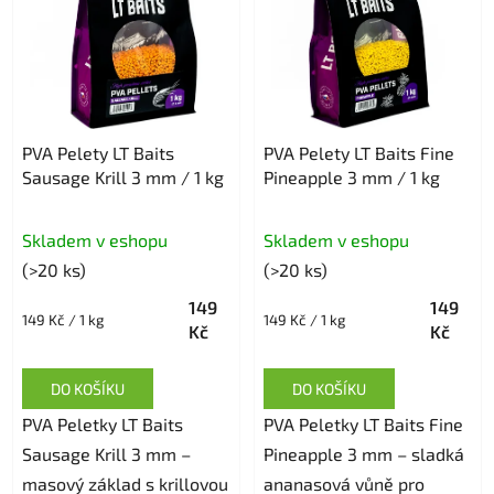
PVA Pelety LT Baits
PVA Pelety LT Baits Fine
Sausage Krill 3 mm / 1 kg
Pineapple 3 mm / 1 kg
Skladem v eshopu
Skladem v eshopu
(>20 ks)
(>20 ks)
149
149
Měrná
Měrná
149 Kč / 1 kg
149 Kč / 1 kg
Kč
Kč
cena:
cena:
DO KOŠÍKU
DO KOŠÍKU
PVA Peletky LT Baits
PVA Peletky LT Baits Fine
Sausage Krill 3 mm –
Pineapple 3 mm – sladká
masový základ s krillovou
ananasová vůně pro