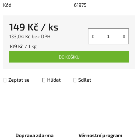
Kód:
61975
149 Kč
/ ks
133,04 Kč bez DPH
Měrná cena:
149 Kč / 1 kg
DO KOŠÍKU
Zeptat se
Hlídat
Sdílet
Doprava zdarma
Věrnostní program