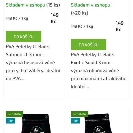
Skladem v eshopu
(15 ks)
Skladem v eshopu
(>20 ks)
149
Měrná
149 Kč / 1 kg
Kč
149
cena:
Měrná
149 Kč / 1 kg
Kč
cena:
DO KOŠÍKU
DO KOŠÍKU
PVA Peletky LT Baits
Salmon LT 3 mm –
PVA Peletky LT Baits
výrazná lososová vůně
Exotic Squid 3 mm –
pro rychlé záběry. Ideální
výrazná olihňová vůně
do PVA...
pro maximální atraktivitu.
Ideální...
NOVINKA
NOVINKA
TIP
TIP