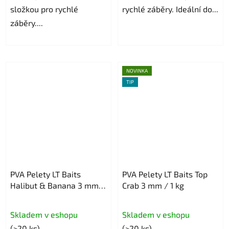
složkou pro rychlé
rychlé záběry. Ideální do...
záběry....
NOVINKA
TIP
PVA Pelety LT Baits
PVA Pelety LT Baits Top
Halibut & Banana 3 mm /
Crab 3 mm / 1 kg
1 kg
Skladem v eshopu
Skladem v eshopu
(>20 ks)
(>20 ks)