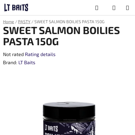
Skip
Search
to
content
SHOPPING
Home
/
PASTY
/
SWEET SALMON BOILIES PASTA 150G
CART
SWEET SALMON BOILIES
PASTA 150G
The
Not rated
Rating details
average
Brand:
LT Baits
product
rating
is
0,0
out
of
5
stars.