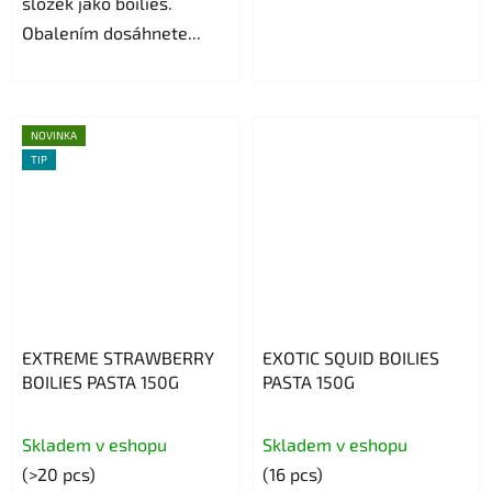
složek jako boilies.
Obalením dosáhnete...
NOVINKA
TIP
EXTREME STRAWBERRY
EXOTIC SQUID BOILIES
BOILIES PASTA 150G
PASTA 150G
The
Skladem v eshopu
Skladem v eshopu
average
(>20 pcs)
(16 pcs)
product