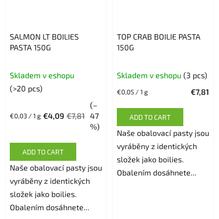
SALMON LT BOILIES
TOP CRAB BOILIE PASTA
PASTA 150G
150G
The
Skladem v eshopu
Skladem v eshopu
(3 pcs)
average
(>20 pcs)
€7,81
Measure
€0,05 / 1 g
product
price:
(–
rating
€4,09
€7,81
47
Measure
€0,03 / 1 g
ADD TO CART
is
price:
%)
Naše obalovací pasty jsou
5,0
vyráběny z identických
out
ADD TO CART
složek jako boilies.
of
Naše obalovací pasty jsou
Obalením dosáhnete...
5
vyráběny z identických
stars.
složek jako boilies.
Obalením dosáhnete...