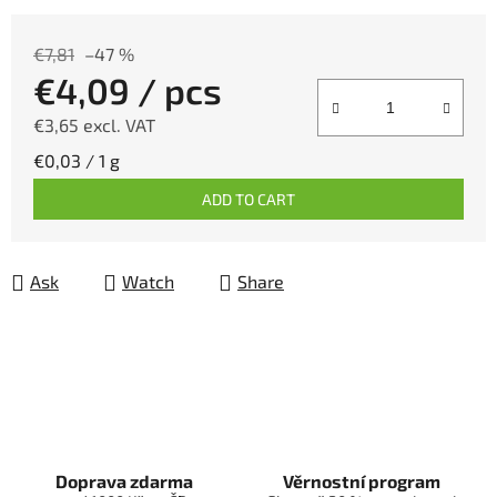
€7,81
–47 %
€4,09
/ pcs
€3,65 excl. VAT
Measure price:
€0,03 / 1 g
ADD TO CART
Ask
Watch
Share
Doprava zdarma
Věrnostní program