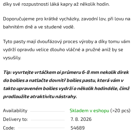
díky své rozpustnosti láká kapry až několik hodin.
Doporučujeme pro krátké vycházky, zavodní lov, při lovu na
bahnitém dně a ve studené vodě.
Tyto pasty mají dvoufázový proces výroby a díky tomu vám
vydrží opravdu velice dlouho vláčné a pružné aniž by se
vysušily.
Tip: vyvrtejte vrtáčkem oi průmeru 6-8 mm nekolik direk
do boilies a natlačte dovnitř boilies pastu, která vám v
takto upraveném boilies vydrží o několik hodindéle, čímž
prodloužíte atraktivitu nástrahy.
Availability
Skladem v eshopu
(>20 pcs)
Delivery to:
7. 8. 2026
Code:
54689