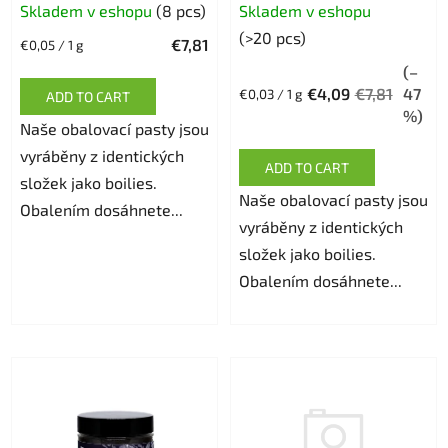
Skladem v eshopu
(8 pcs)
Skladem v eshopu
average
(>20 pcs)
€7,81
Measure
€0,05 / 1 g
product
price:
(–
rating
€4,09
€7,81
47
Measure
€0,03 / 1 g
ADD TO CART
is
price:
%)
Naše obalovací pasty jsou
5,0
vyráběny z identických
out
ADD TO CART
složek jako boilies.
of
Naše obalovací pasty jsou
Obalením dosáhnete...
5
vyráběny z identických
stars.
složek jako boilies.
Obalením dosáhnete...