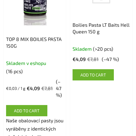
Boilies Pasta LT Baits Hell
Queen 150 g
TOP 8 MIX BOILIES PASTA
150G
Skladem
(>20 pcs)
€4,09
€7,81
(–47 %)
Skladem v eshopu
(16 pcs)
ADD TO CART
(–
€4,09
€7,81
47
Measure
€0,03 / 1 g
price:
%)
ADD TO CART
Naše obalovací pasty jsou
vyráběny z identických