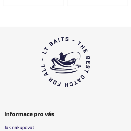
F
o
o
t
e
r
Informace pro vás
Jak nakupovat