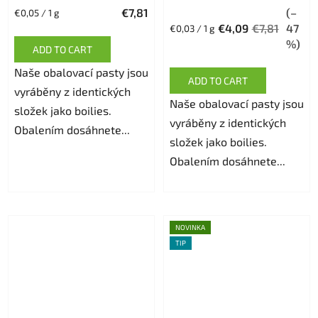
€7,81
(–
Measure
€0,05 / 1 g
rating
price:
€4,09
€7,81
47
Measure
€0,03 / 1 g
is
price:
%)
ADD TO CART
5,0
Naše obalovací pasty jsou
out
ADD TO CART
vyráběny z identických
of
Naše obalovací pasty jsou
složek jako boilies.
5
vyráběny z identických
Obalením dosáhnete...
stars.
složek jako boilies.
Obalením dosáhnete...
NOVINKA
TIP