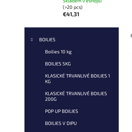
Skladem v eshopu
(>20 pcs)
€41,31
S
C
Skip
a
i
categories
BOILIES
t
d
e
Boilies 10 kg
e
g
b
o
BOILIES 5KG
a
r
i
r
KLASICKÉ TRVANLIVÉ BOILIES 1
KG
e
s
KLASICKÉ TRVANLIVÉ BOILIES
200G
POP UP BOILIES
BOILIES V DIPU