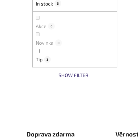
In stock
3
Akce
0
Novinka
0
Tip
3
SHOW FILTER
Doprava zdarma
Věrnos