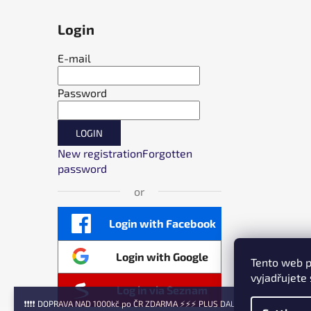
Login
E-mail
Password
LOGIN
New registration
Forgotten
password
or
Login with Facebook
Login with Google
Tento web p
vyjadřujete 
Log in via Seznam
❗❗❗❗ DOPRAVA NAD 1000kč po ČR ZDARMA ⚡⚡⚡ PLUS DALŠÍ MNOŽSTEVNÍ A