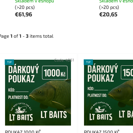
Skladem v eshopu
Skladem v esh
(>20 pcs)
(>20 pcs)
€61,96
€20,65
Page
1
of
1
-
3
items total
L
Code:
4061
TIP
TIP
i
s
t
o
f
p
r
o
d
POUKAZ 1000 KČ
POUKAZ 1500 KČ