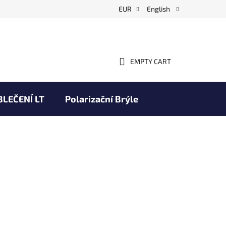
EUR
English
EMPTY CART
SHOPPING
CART
BLEČENÍ LT
Polarizační Brýle
Obchodní podmínky
Brands