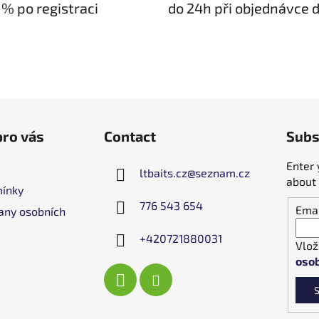
 % po registraci
do 24h při objednávce d
pro vás
Contact
Subs
Enter 
ltbaits.cz
@
seznam.cz
about 
ínky
776 543 654
Emai
any osobních
+420721880031
Vlož
osob