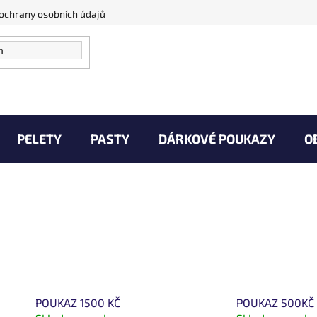
ochrany osobních údajů
PELETY
PASTY
DÁRKOVÉ POUKAZY
O
Vaše Úlovky
Zprávy od vody
Kontakty
POUKAZ 1500 KČ
POUKAZ 500KČ