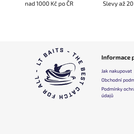
nad 1000 Kč po ČR
Slevy až 20
F
Informace 
o
o
Jak nakupovat
t
Obchodní podm
e
r
Podmínky ochr
údajů