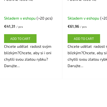
u
c
t
Skladem v eshopu
(>20 pcs)
Skladem v eshopu
(>2
s
€41,31
€61,96
/ pcs
/ pcs
ADD TO CART
ADD TO CART
Chcete udělat radost svým
Chcete udělat radost
blízkým?Chcete, aby si i oni
blízkým?Chcete, aby si 
chytili svou zlatou rybku?
chytili svou zlatou ryb
Darujte...
Darujte...
L
i
s
t