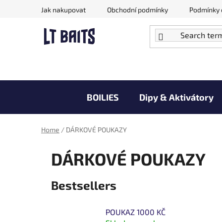
Skip
Jak nakupovat
Obchodní podmínky
Podmínky 
to
content
BOILIES
Dipy & Aktivátory
Doprodej zboží za akční ceny
Home
/
DÁRKOVÉ POUKAZY
DÁRKOVÉ POUKAZY
Bestsellers
POUKAZ 1000 KČ