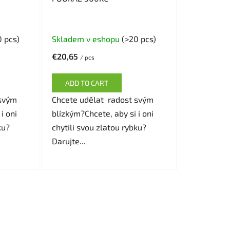
0 pcs)
Skladem v eshopu
(>20 pcs)
€20,65
/ pcs
ADD TO CART
 svým
Chcete udělat radost svým
i oni
blízkým?Chcete, aby si i oni
ku?
chytili svou zlatou rybku?
Darujte...