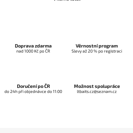
L
i
s
t
i
n
g
Doprava zdarma
Věrnostní program
c
nad 1000 Kč po ČR
Slevy až 20 % po registraci
o
n
t
r
o
l
Doručení po ČR
Možnost spolupráce
do 24h při objednávce do 11:00
ltbaits.cz@seznam.cz
s
F