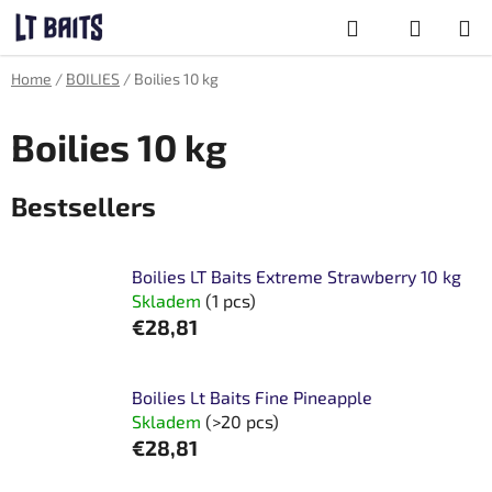
Skip
Search
to
content
SHOPPING
Home
/
BOILIES
/
Boilies 10 kg
CART
Boilies 10 kg
Bestsellers
Boilies LT Baits Extreme Strawberry 10 kg
Skladem
(1 pcs)
€28,81
Boilies Lt Baits Fine Pineapple
Skladem
(>20 pcs)
€28,81