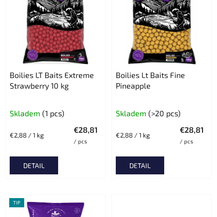
o
t
r
o
t
f
i
p
n
r
g
o
Boilies LT Baits Extreme
Boilies Lt Baits Fine
d
Strawberry 10 kg
Pineapple
u
c
Skladem
(1 pcs)
Skladem
(>20 pcs)
t
€28,81
€28,81
s
Measure
Measure
€2,88 / 1 kg
€2,88 / 1 kg
/ pcs
/ pcs
price:
price:
DETAIL
DETAIL
TIP