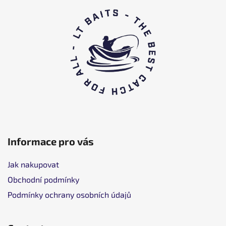
o
o
t
e
r
Informace pro vás
Jak nakupovat
Obchodní podmínky
Podmínky ochrany osobních údajů