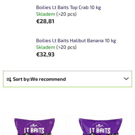
Boilies Lt Baits Top Crab 10 kg
Skladem
(>20 pcs)
€28,81
Boilies Lt Baits Halibut Banana 10 kg
Skladem
(>20 pcs)
€32,93
P
Sort by:
We recommend
r
o
d
OPEN FILTER
u
c
L
t
i
s
s