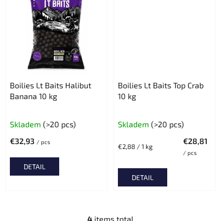
Boilies Lt Baits Halibut
Boilies Lt Baits Top Crab
Banana 10 kg
10 kg
Skladem
(>20 pcs)
Skladem
(>20 pcs)
€32,93
€28,81
/ pcs
Measure
€2,88 / 1 kg
/ pcs
price:
DETAIL
DETAIL
4
items total