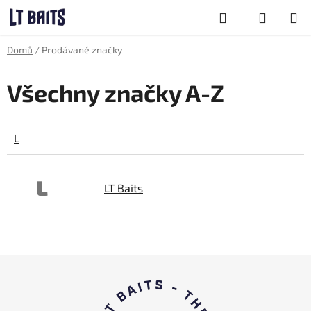
Přejít
Hledat
na
obsah
NÁKUPNÍ
Domů
/
Prodávané značky
KOŠÍK
Všechny značky A-Z
L
L
LT Baits
Z
á
p