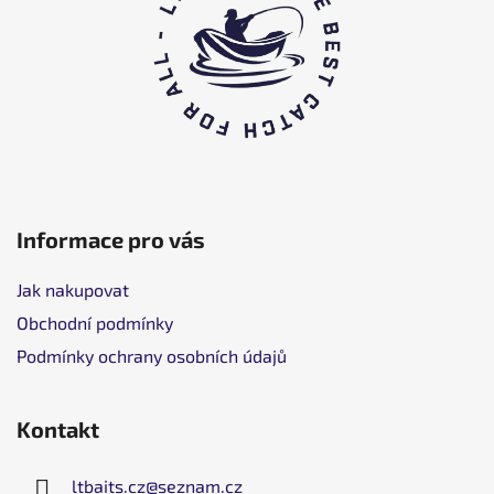
a
t
í
Informace pro vás
Jak nakupovat
Obchodní podmínky
Podmínky ochrany osobních údajů
Kontakt
ltbaits.cz
@
seznam.cz