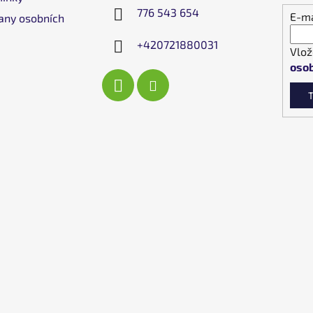
776 543 654
E-ma
any osobních
+420721880031
Vlož
osob