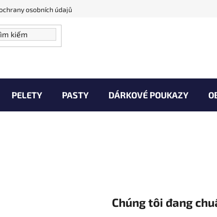
ochrany osobních údajů
PELETY
PASTY
DÁRKOVÉ POUKAZY
O
aše Úlovky
Zprávy od vody
Kontakty
Ob
Chúng tôi đang chu