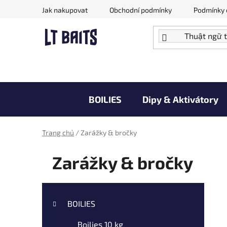
Chuyển
Jak nakupovat
Obchodní podmínky
Podmínky 
qua
phần
nội
dung
BOILIES
Dipy & Aktivátory
Doprodej zboží za akční ceny
V
Trang chủ
/
Zarážky & bročky
Zarážky & bročky
T
N
Bỏ
h
h
qua
BOILIES
ó
a
danh
m
Boilies 10 kg