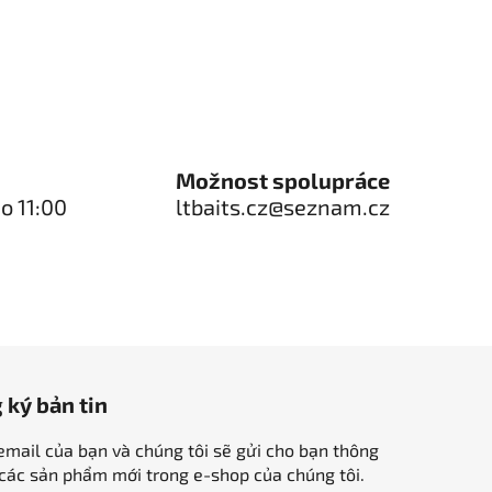
Možnost spolupráce
o 11:00
ltbaits.cz@seznam.cz
 ký bản tin
mail của bạn và chúng tôi sẽ gửi cho bạn thông
 các sản phẩm mới trong e-shop của chúng tôi.