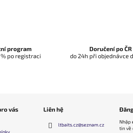
tní program
Doručení po ČR
 % po registraci
do 24h při objednávce d
pro vás
Liên hệ
Đăng
Nhập e
ltbaits.cz
@
seznam.cz
tin về
ínky