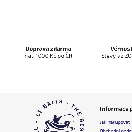
Doprava zdarma
Věrnos
nad 1000 Kč po ČR
Slevy až 20
C
Informace 
h
â
Jak nakupovat
n
Obchodní podm