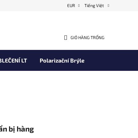
EUR
Tiếng Việt
GIỎ HÀNG TRỐNG
GIỎ
HÀNG
BLEČENÍ LT
Polarizační Brýle
chodní podmínky
Thương hiệu
ẩn bị hàng