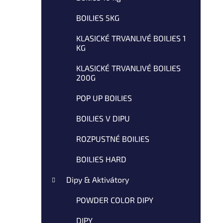
n
mục
h
h
à
BOILIES 5KG
b
n
g
ê
KLASICKÉ TRVANLIVÉ BOILIES 1
KG
n
KLASICKÉ TRVANLIVÉ BOILIES
200G
POP UP BOILIES
BOILIES V DIPU
ROZPUSTNÉ BOILIES
BOILIES HARD
Dipy & Aktivátory
POWDER COLOR DIPY
DIPY