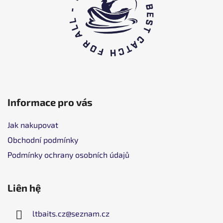
t
r
a
n
g
Informace pro vás
Jak nakupovat
Obchodní podmínky
Podmínky ochrany osobních údajů
Liên hệ
ltbaits.cz
@
seznam.cz