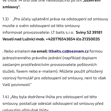
smlouvy“.
1.3) „Pro účely uplatnění práva na odstoupení od smlouvy
musíte o svém odstoupení od této smlouvy
informovat provozovatele: LT baits s.r.o.
Sviny 52 39181
Veselí nad Lužnicí mob. +420776543654 ičo 21350035
.
Nebo emailem
na email:
ltbaits.cz@seznam.cz
formou
jednostranného právního jednání (například dopisem
zaslaným prostřednictvím provozovatele poštovních
služeb, faxem nebo e-mailem). Můžete použít přiložený
vzorový formulář pro odstoupení od smlouvy, není to však
Vaší povinností.“
1.4) „Aby byla dodržena lhůta pro odstoupení od této
smlouvy, postačuje odeslat odstoupení od smlouvy před
uplynutím příslušné lhůty