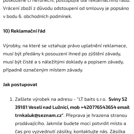
Vrácení zboží z důvodu odstoupení od smlouvy je popsáno
v bodu 6. obchodních podmínek.
10) Reklamační řád
Výrobky, na které se vztahuje právo uplatnění reklamace,
musí být předány k posouzení ihned po zjištění závady,
musí být čisté a s náležitými doklady a popisem závady,
případně označeným místem závady.
Jak postupovat
Zašlete výrobek na adresu - "LT baits s.r.o.
Sviny 52
39181 Veselí nad Lužnicí, mob +420776543654 email
trnkaluk@seznam.cz"
. Přeprava je hrazena stranou
prodávajícího. Jakmile budete moci potvrdit místo a
čas pro vyzvednutí zásilky, kontaktujte nás. Zásilka