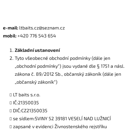
e-mail:
ltbaits.cz@seznam.cz
mobil:
+420 776 543 654
Základní ustanovení
Tyto všeobecné obchodní podmínky (dále jen
„obchodní podmínky“) jsou vydané dle § 1751 a násl.
zákona č. 89/2012 Sb., občanský zákoník (dále jen
„občanský zákoník“)
LT baits s.r.o.
IČ:21350035
DIČ:CZ21350035
se sídlem:SVINY 52 39181 VESELÍ NAD LUŽNICÍ
zapsané v evidenci Živnostenského rejstříku