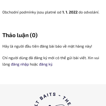
Obchodní podmínky jsou platné od
1. 1. 2022
do odvolání.
Thảo luận (0)
Hãy là người đầu tiên đăng bài báo về mặt hàng này!
Chỉ người dùng đã đăng ký mới có thể gửi bài viết. Xin vui
lòng
đăng nhập
hoặc
đăng ký
.
C
h
â
n