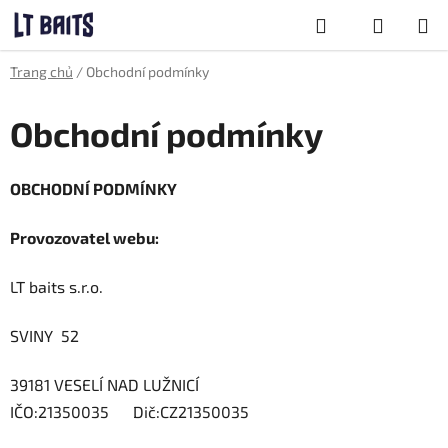
Chuyển
Tìm
qua
phần
kiếm
GIỎ
Trang chủ
/
Obchodní podmínky
nội
HÀNG
dung
Obchodní podmínky
OBCHODNÍ PODMÍNKY
Provozovatel webu:
LT baits s.r.o.
SVINY 52
39181 VESELÍ NAD LUŽNICÍ
IČO:21350035 Dič:CZ21350035