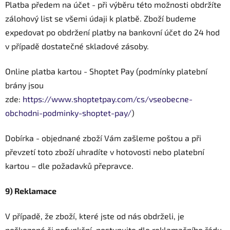
Platba předem na účet - při výběru této možnosti obdržíte
zálohový list se všemi údaji k platbě. Zboží budeme
expedovat po obdržení platby na bankovní účet do 24 hod
v případě dostatečné skladové zásoby.
Online platba kartou - Shoptet Pay (podmínky platební
brány jsou
zde:
https://www.shoptetpay.com/cs/vseobecne-
obchodni-podminky-shoptet-pay/
)
Dobírka - objednané zboží Vám zašleme poštou a při
převzetí toto zboží uhradíte v hotovosti nebo platební
kartou – dle požadavků přepravce.
9) Reklamace
V případě, že zboží, které jste od nás obdrželi, je
poškozené či nefunkční, postupujte dle reklamačního řádu.