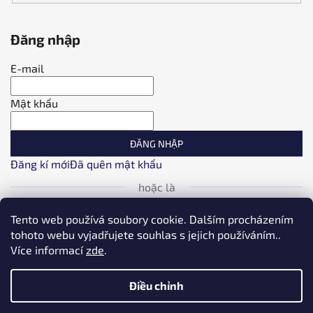
Đăng nhập
E-mail
Mật khẩu
ĐĂNG NHẬP
Đăng kí mới
Đã quên mật khẩu
hoặc là
Đăng nhập Facebook
Tento web používá soubory cookie. Dalším procházením
tohoto webu vyjadřujete souhlas s jejich používáním..
Více informací
zde
.
Đăng nhập với Google
Điều chỉnh
Đăng nhập qua Seznam