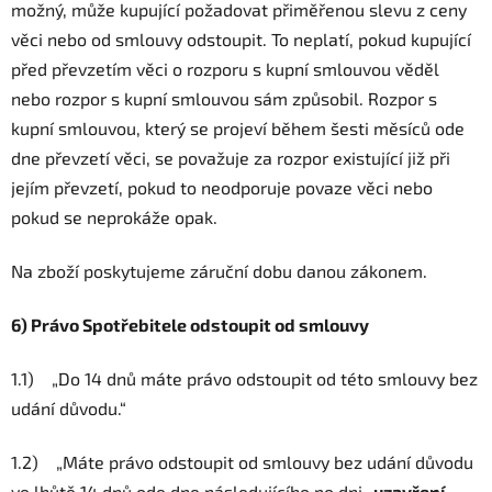
možný, může kupující požadovat přiměřenou slevu z ceny
věci nebo od smlouvy odstoupit. To neplatí, pokud kupující
před převzetím věci o rozporu s kupní smlouvou věděl
nebo rozpor s kupní smlouvou sám způsobil. Rozpor s
kupní smlouvou, který se projeví během šesti měsíců ode
dne převzetí věci, se považuje za rozpor existující již při
jejím převzetí, pokud to neodporuje povaze věci nebo
pokud se neprokáže opak.
Na zboží poskytujeme záruční dobu danou zákonem.
6) Právo Spotřebitele odstoupit od smlouvy
1.1) „Do 14 dnů máte právo odstoupit od této smlouvy bez
udání důvodu.“
1.2) „Máte právo odstoupit od smlouvy bez udání důvodu
ve lhůtě 14 dnů ode dne následujícího po dni
„uzavření