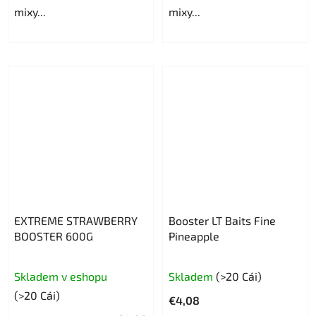
mixy...
mixy...
5
sao.
EXTREME STRAWBERRY
Booster LT Baits Fine
BOOSTER 600G
Pineapple
Đánh
Skladem v eshopu
Skladem
(>20 Cái)
giá
(>20 Cái)
€4,08
trung