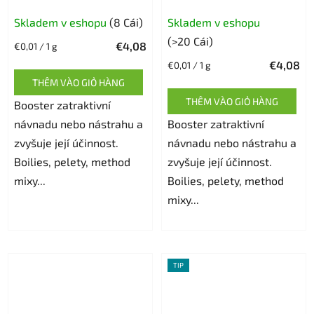
Đánh
Skladem v eshopu
(8 Cái)
Skladem v eshopu
giá
(>20 Cái)
€4,08
Giá
€0,01 / 1 g
trung
đo
€4,08
Giá
€0,01 / 1 g
bình
lường:
đo
THÊM VÀO GIỎ HÀNG
của
lường:
THÊM VÀO GIỎ HÀNG
Booster zatraktivní
sản
návnadu nebo nástrahu a
phẩm
Booster zatraktivní
zvyšuje její účinnost.
là
návnadu nebo nástrahu a
Boilies, pelety, method
5,0
zvyšuje její účinnost.
mixy...
trên
Boilies, pelety, method
5
mixy...
sao.
TIP