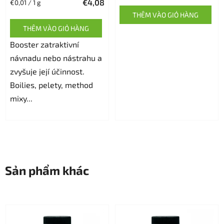
€4,08
Giá
€0,01 / 1 g
bình
đo
THÊM VÀO GIỎ HÀNG
của
lường:
THÊM VÀO GIỎ HÀNG
sản
Booster zatraktivní
phẩm
návnadu nebo nástrahu a
là
zvyšuje její účinnost.
5,0
Boilies, pelety, method
trên
mixy...
5
sao.
Sản phẩm khác