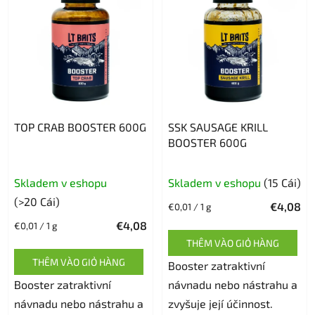
TOP CRAB BOOSTER 600G
SSK SAUSAGE KRILL
BOOSTER 600G
Đánh
Skladem v eshopu
Skladem v eshopu
(15 Cái)
giá
(>20 Cái)
€4,08
Giá
€0,01 / 1 g
trung
đo
€4,08
Giá
€0,01 / 1 g
bình
lường:
đo
THÊM VÀO GIỎ HÀNG
của
lường:
THÊM VÀO GIỎ HÀNG
sản
Booster zatraktivní
Booster zatraktivní
phẩm
návnadu nebo nástrahu a
návnadu nebo nástrahu a
là
zvyšuje její účinnost.