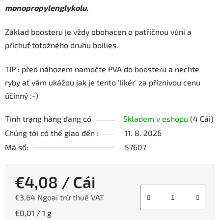
monopropylenglykolu.
Základ boosteru je vždy obohacen o patřičnou vůni a
příchuť totožného druhu boilies.
TIP : před náhozem namočte PVA do boosteru a nechte
ryby ať vám ukážou jak je tento 'likér' za příznivou cenu
účinný :-)
Tình trạng hàng đang có
Skladem v eshopu
(4 Cái)
Chúng tôi có thể giao đến :
11. 8. 2026
Mã số:
57607
€4,08
/ Cái
€3,64 Ngoại trừ thuế VAT
Giá đo lường:
€0,01 / 1 g