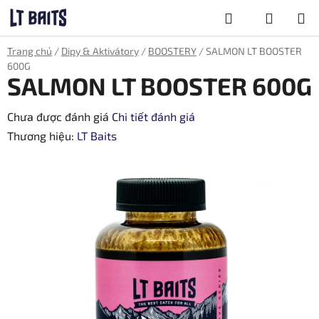
Chuyển
Tìm
qua
phần
kiếm
GIỎ
Trang chủ
/
Dipy & Aktivátory
/
BOOSTERY
/
SALMON LT BOOSTER
nội
HÀNG
600G
dung
SALMON LT BOOSTER 600G
Đánh
Chưa được đánh giá
Chi tiết đánh giá
giá
Thương hiệu:
LT Baits
trung
bình
của
sản
phẩm
là
0,0
trên
5