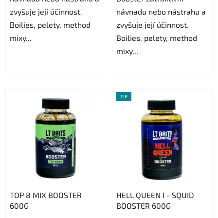
zvyšuje její účinnost.
návnadu nebo nástrahu a
Boilies, pelety, method
zvyšuje její účinnost.
mixy...
Boilies, pelety, method
mixy...
TIP
TOP 8 MIX BOOSTER
HELL QUEEN I - SQUID
600G
BOOSTER 600G