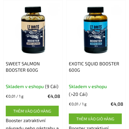
SWEET SALMON
EXOTIC SQUID BOOSTER
BOOSTER 600G
600G
Skladem v eshopu
(9 Cái)
Skladem v eshopu
(>20 Cái)
€4,08
Giá
€0,01 / 1 g
đo
€4,08
Giá
€0,01 / 1 g
lường:
đo
THÊM VÀO GIỎ HÀNG
lường:
THÊM VÀO GIỎ HÀNG
Booster zatraktivní
návnadu nebo nástrahu a
Booster zatraktivní