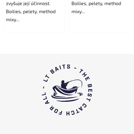
zvyšuje její účinnost.
5,0
Boilies, pelety, method
Boilies, pelety, method
trên
mixy...
mixy...
5
sao.
C
h
â
n
t
r
a
n
g