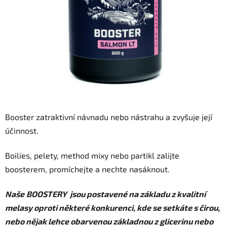
sao.
Booster zatraktivní návnadu nebo nástrahu a zvyšuje její
účinnost.
Boilies, pelety, method mixy nebo partikl zalijte
boosterem, promíchejte a nechte nasáknout.
Naše
BOOSTERY jsou postavené na základu z kvalitní
melasy oproti některé konkurenci, kde se setkáte s čirou,
nebo nějak lehce obarvenou základnou z glicerinu nebo