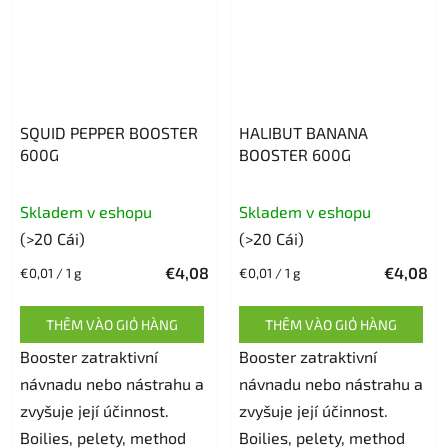
SQUID PEPPER BOOSTER
HALIBUT BANANA
600G
BOOSTER 600G
Đánh
Skladem v eshopu
Skladem v eshopu
giá
(>20 Cái)
(>20 Cái)
trung
€4,08
€4,08
Giá
Giá
€0,01 / 1 g
€0,01 / 1 g
bình
đo
đo
của
lường:
lường:
THÊM VÀO GIỎ HÀNG
THÊM VÀO GIỎ HÀNG
sản
Booster zatraktivní
Booster zatraktivní
phẩm
návnadu nebo nástrahu a
návnadu nebo nástrahu a
là
zvyšuje její účinnost.
zvyšuje její účinnost.
5,0
Boilies, pelety, method
Boilies, pelety, method
trên