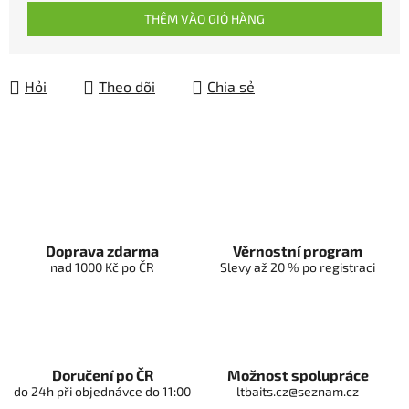
THÊM VÀO GIỎ HÀNG
Hỏi
Theo dõi
Chia sẻ
Doprava zdarma
Věrnostní program
nad 1000 Kč po ČR
Slevy až 20 % po registraci
Doručení po ČR
Možnost spolupráce
do 24h při objednávce do 11:00
ltbaits.cz@seznam.cz