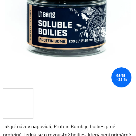
0,0
trên
5
sao.
€5,75
–35 %
Jak již název napovídá, Protein Bomb je boilies plné
proteinů. Jedná se o rozpustný boilies, který není primárně