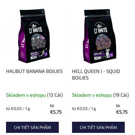
HALIBUT BANANA BOILIES
HELL QUEEN I - SQUID
BOILIES
Đánh
Skladem v eshopu
(13 Cái)
Skladem v eshopu
(19 Cái)
giá
từ
trung
từ
Giá
Giá
từ €0,03 / 1 g
từ €0,03 / 1 g
€5,75
€5,75
đo
đo
bình
lường:
lường:
của
CHI TIẾT SẢN PHẨM
CHI TIẾT SẢN PHẨM
sản