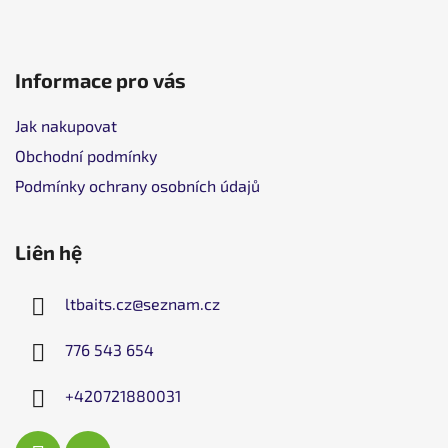
g
Informace pro vás
Jak nakupovat
Obchodní podmínky
Podmínky ochrany osobních údajů
Liên hệ
ltbaits.cz
@
seznam.cz
776 543 654
+420721880031