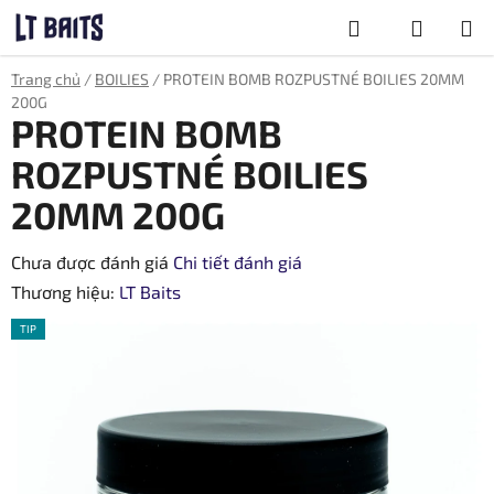
Chuyển
Tìm
qua
phần
kiếm
GIỎ
Trang chủ
/
BOILIES
/
PROTEIN BOMB ROZPUSTNÉ BOILIES 20MM
nội
HÀNG
200G
dung
PROTEIN BOMB
ROZPUSTNÉ BOILIES
20MM 200G
Đánh
Chưa được đánh giá
Chi tiết đánh giá
giá
Thương hiệu:
LT Baits
trung
TIP
bình
của
sản
phẩm
là