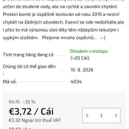
určen do studené vody, ale na rychlé a zavodní chytání.
Protein bomb je úspěšně testován od roku 2019 a nesmí
chybět na žádných závodech. Esencí se zde nedočkáte,ale
i přez to má výraznou vůni díky těm nšjlepším tekutým i
sypkým složkám. Přejeme mnoho úspěchů... :-)
Skladem v eshopu
Tình trạng hàng đang có
(>20 Cái)
Chúng tôi có thể giao đến
10. 8. 2026
:
Mã số:
4034
€5,75
–35 %
€3,72
/ Cái
€3,32 Ngoại trừ thuế VAT
Giá đo lường: