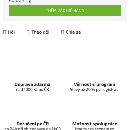
€0,02 / 1 g
THÊM VÀO GIỎ HÀNG
Hỏi
Theo dõi
Chia sẻ
Doprava zdarma
Věrnostní program
nad 1000 Kč po ČR
Slevy až 20 % po registraci
Doručení po ČR
Možnost spolupráce
do 24h při objednávce do 11:00
ltbaits.cz@seznam.cz