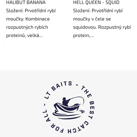
HALIBUT BANANA
HELL QUEEN - SQUID
phẩm
Složení: Prvotřídní rybí
Složení: Prvotřídní rybí
là
moučky. Kombinace
moučky v čele se
5,0
rozpustných rybích
squidovou. Rozpustný rybí
trên
proteinů, velká...
protein,...
5
sao.
C
h
â
n
t
r
a
n