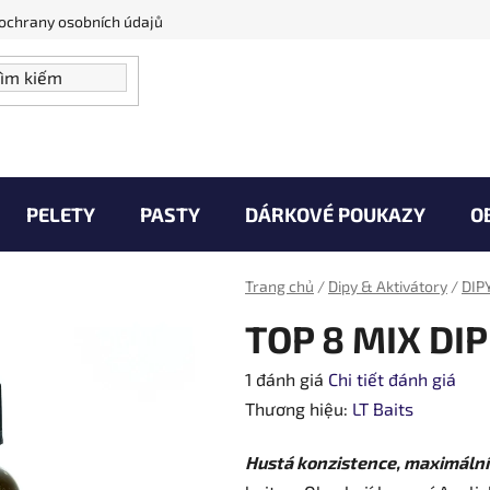
ochrany osobních údajů
PELETY
PASTY
DÁRKOVÉ POUKAZY
O
aše Úlovky
Zprávy od vody
Kontakty
Ob
Trang chủ
/
Dipy & Aktivátory
/
DIP
TOP 8 MIX DI
Đánh
1 đánh giá
Chi tiết đánh giá
giá
Thương hiệu:
LT Baits
trung
Hustá konzistence, maximální 
bình