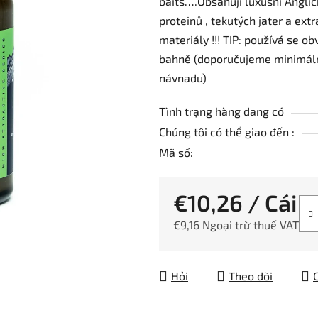
baits….Obsahují luxusní Anglic
của
proteinů , tekutých jater a ext
sản
materiály !!! TIP: používá se ob
phẩm
bahně (doporučujeme minimáln
là
návnadu)
5,0
trên
Tình trạng hàng đang có
5
Chúng tôi có thể giao đến :
sao.
Mã số:
€10,26
/ Cái
€9,16 Ngoại trừ thuế VAT
Giá đo lường:
Hỏi
Theo dõi