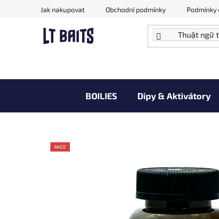
Chuyển
Jak nakupovat
Obchodní podmínky
Podmínky 
qua
phần
nội
dung
BOILIES
Dipy & Aktivátory
Doprodej zboží za akční ceny
V
AKCE