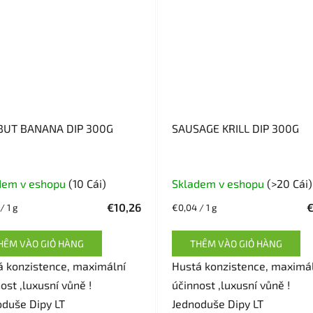
BUT BANANA DIP 300G
SAUSAGE KRILL DIP 300G
Đánh
dem v eshopu
(10 Cái)
Skladem v eshopu
(>20 Cái)
giá
€10,26
€
Giá
/ 1 g
€0,04 / 1 g
trung
đo
bình
lường:
HÊM VÀO GIỎ HÀNG
THÊM VÀO GIỎ HÀNG
của
á konzistence, maximální
sản
Hustá konzistence, maximá
ost ,luxusní vůně !
phẩm
účinnost ,luxusní vůně !
oduše Dipy LT
là
Jednoduše Dipy LT