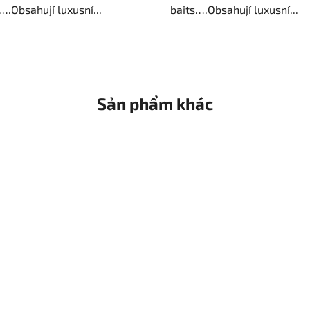
….Obsahují luxusní...
5,0
baits….Obsahují luxusní...
trên
5
sao.
Sản phẩm khác