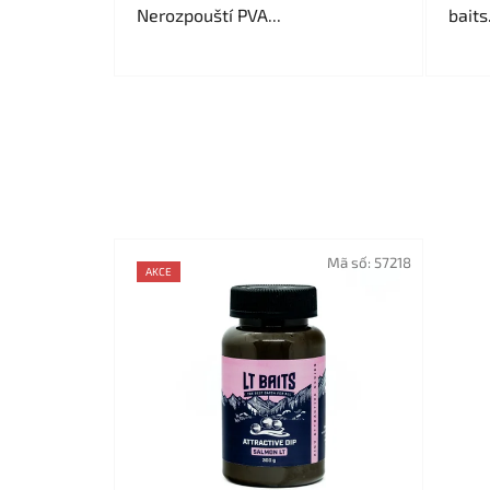
Nerozpouští PVA...
baits
Mã số:
57218
AKCE