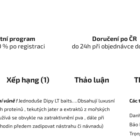
tní program
Doručení po ČR
0 % po registraci
do 24h při objednávce d
Xếp hạng (1)
Thảo luận
T
í vůně !
Jednoduše Dipy LT baits….Obsahují luxusní
Các 
h proteinů , tekutých jater a extraktů z mořských
Dan
užívá se obvykle na zatraktivnění pva , dále při
Bảo 
hodin předem zadipovat nástrahu či návnadu)
Trọn