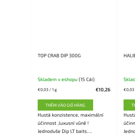
TOP CRAB DIP 300G
HALI
Skladem v eshopu
(15 Cái)
Skla
€10,26
Giá
Giá
€0,03 / 1 g
€0,03 
đo
đo
lường:
lường:
THÊM VÀO GIỎ HÀNG
T
Hustá konzistence, maximální
Hust
účinnost ,luxusní vůně !
účinn
Jednoduše Dip LT baits….
Jedn