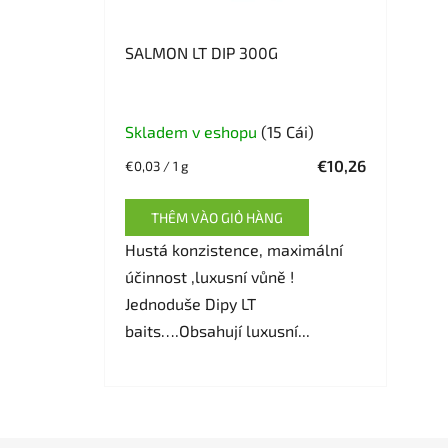
SALMON LT DIP 300G
Skladem v eshopu
(15 Cái)
€10,26
Giá
€0,03 / 1 g
đo
lường:
THÊM VÀO GIỎ HÀNG
Hustá konzistence, maximální
účinnost ,luxusní vůně !
Jednoduše Dipy LT
baits….Obsahují luxusní...