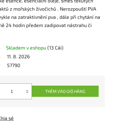
ké esence, esenciální oleje, směs tekutých
raktů z mořských živočichů . Nerozpouští PVA
vykle na zatraktivnění pva , dále při chytání na
ě 24 hodin předem zadipovat nástrahu či
Skladem v eshopu
(13 Cái)
11. 8. 2026
57790
THÊM VÀO GIỎ HÀNG
Chia sẻ