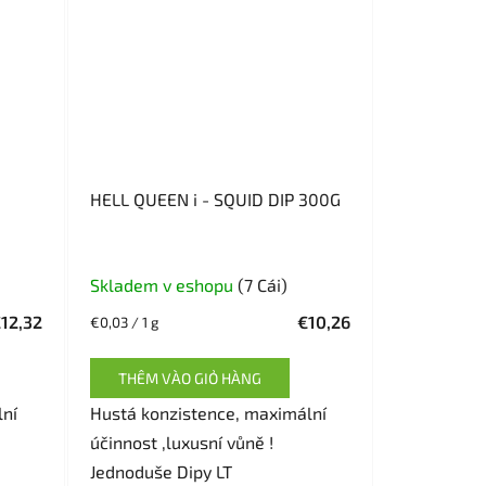
HELL QUEEN i - SQUID DIP 300G
Skladem v eshopu
(7 Cái)
12,32
€10,26
Giá
€0,03 / 1 g
đo
lường:
THÊM VÀO GIỎ HÀNG
lní
Hustá konzistence, maximální
účinnost ,luxusní vůně !
Jednoduše Dipy LT