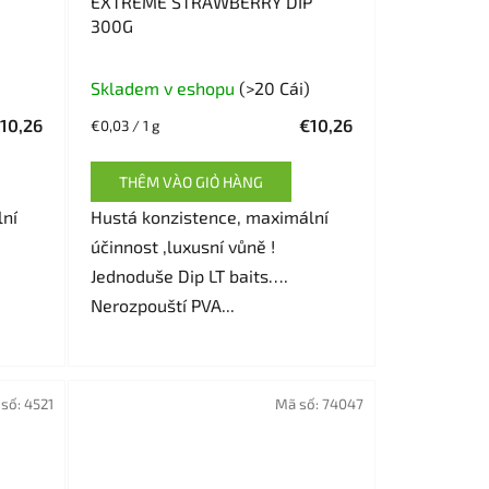
EXTREME STRAWBERRY DIP
300G
Skladem v eshopu
(>20 Cái)
10,26
€10,26
Giá
€0,03 / 1 g
đo
lường:
THÊM VÀO GIỎ HÀNG
lní
Hustá konzistence, maximální
účinnost ,luxusní vůně !
Jednoduše Dip LT baits….
Nerozpouští PVA...
số:
4521
Mã số:
74047