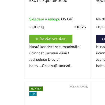
EXOTIC SQID DIP 300G
SQUI
Skladem v eshopu
(15 Cái)
Na d
€10,26
Giá
Giá
€0,03 / 1 g
€0,03 
đo
đo
lường:
lường:
THÊM VÀO GIỎ HÀNG
C
Hustá konzistence, maximální
Hust
účinnost ,luxusní vůně !
účinn
Jednoduše Dipy LT
Jedn
baits….Obsahují luxusní...
baits
Mã số:
57550
NOVINKA
TIP