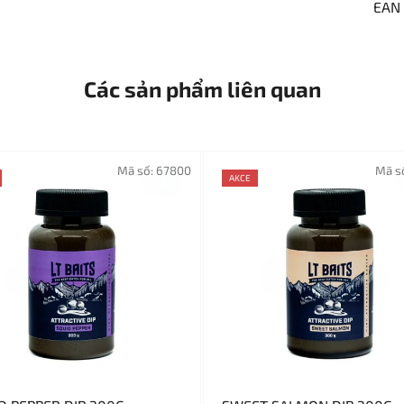
EAN
Các sản phẩm liên quan
Mã số:
67800
Mã s
AKCE