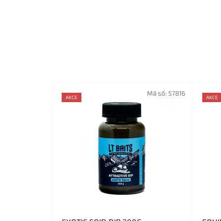
Mã số:
57816
AKCE
AKCE