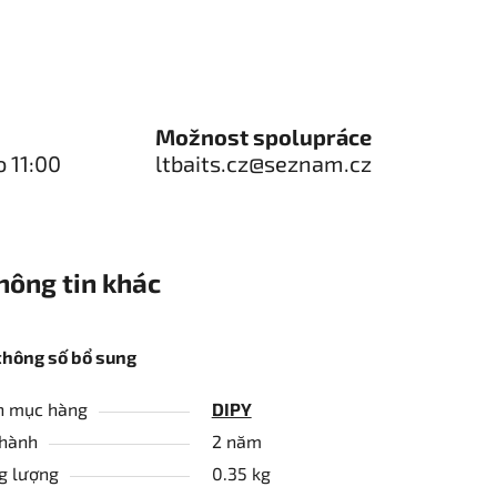
Možnost spolupráce
o 11:00
ltbaits.cz@seznam.cz
hông tin khác
thông số bổ sung
h mục hàng
DIPY
hành
2 năm
g lượng
0.35 kg