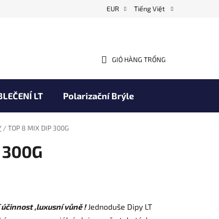
EUR
Tiếng Việt
GIỎ HÀNG TRỐNG
GIỎ
HÀNG
BLEČENÍ LT
Polarizační Brýle
chodní podmínky
Thương hiệu
Y
/
TOP 8 MIX DIP 300G
P 300G
účinnost ,luxusní vůně !
Jednoduše Dipy LT