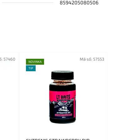
8594205080506
ố:
57460
Mã số:
57553
NOVINKA
TIP