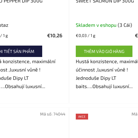
D PEPPER DIP 300G
SWEET SALMON DIP 300G
otaz
Skladem v eshopu
(3 Cái)
€10,26
€
Giá
/ 1 g
€0,03 / 1 g
đo
lường:
HI TIẾT SẢN PHẨM
THÊM VÀO GIỎ HÀNG
á konzistence, maximální
Hustá konzistence, maximá
ost ,luxusní vůně !
účinnost ,luxusní vůně !
oduše Dipy LT
Jednoduše Dipy LT
….Obsahují luxusní...
baits….Obsahují luxusní...
Mã số:
74044
Mã 
AKCE