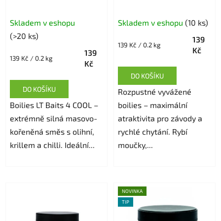
g
20mm / 150 g
Skladem v eshopu
Skladem v eshopu
(10 ks)
(>20 ks)
139
Měrná
139 Kč / 0.2 kg
Kč
139
cena:
Měrná
139 Kč / 0.2 kg
Kč
cena:
DO KOŠÍKU
DO KOŠÍKU
Rozpustné vyvážené
Boilies LT Baits 4 COOL –
boilies – maximální
extrémně silná masovo-
atraktivita pro závody a
kořeněná směs s olihní,
rychlé chytání. Rybí
krillem a chilli. Ideální...
moučky,...
NOVINKA
TIP