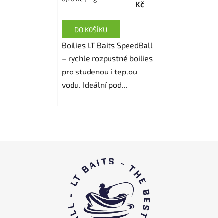
Kč
cena:
je
5,0
DO KOŠÍKU
z
Boilies LT Baits SpeedBall
5
– rychle rozpustné boilies
hvězdiček.
pro studenou i teplou
vodu. Ideální pod...
Z
á
p
a
t
í