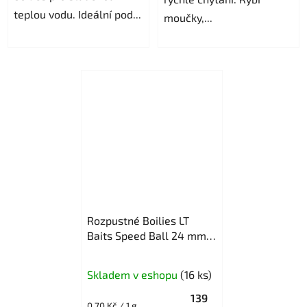
teplou vodu. Ideální pod...
moučky,...
Rozpustné Boilies LT
Baits Speed Ball 24 mm /
200 g
Průměrné
Skladem v eshopu
(16 ks)
hodnocení
139
produktu
Měrná
0,70 Kč / 1 g