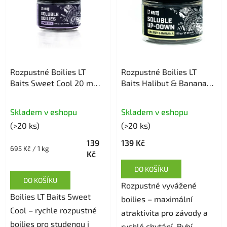
Rozpustné Boilies LT
Rozpustné Boilies LT
Baits Sweet Cool 20 mm
Baits Halibut & Banana
/ 200 g
24mm / 150 g
Skladem v eshopu
Skladem v eshopu
(>20 ks)
(>20 ks)
139
139 Kč
Měrná
695 Kč / 1 kg
Kč
cena:
DO KOŠÍKU
DO KOŠÍKU
Rozpustné vyvážené
Boilies LT Baits Sweet
boilies – maximální
Cool – rychle rozpustné
atraktivita pro závody a
boilies pro studenou i
rychlé chytání. Rybí