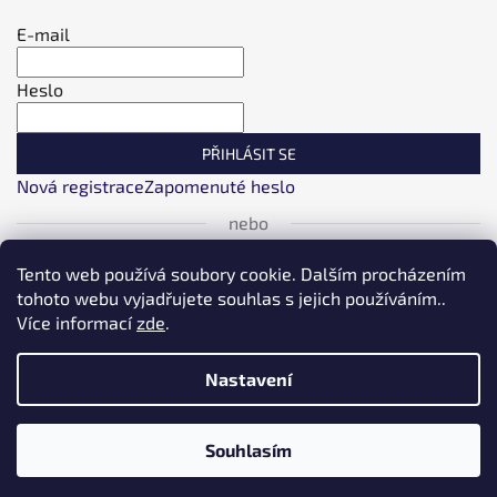
E-mail
Heslo
PŘIHLÁSIT SE
Nová registrace
Zapomenuté heslo
nebo
Tento web používá soubory cookie. Dalším procházením
Přihlásit se přes Facebook
tohoto webu vyjadřujete souhlas s jejich používáním..
Více informací
zde
.
Přihlásit se přes Google
Nastavení
Přihlásit se přes Seznam
❗❗❗❗ DOPRAVA NAD 1000kč po ČR ZDARMA ⚡⚡⚡ PLUS DALŠÍ
Vytvořil Shoptet
Souhlasím
MNOŽSTEVNÍ A VĚRNOSTNÍ SLEVY ❗❗❗
Upravil tým EshopyUmíme.cz
Copyright 2026
LT Baits
. Všechna práva vyhrazena.