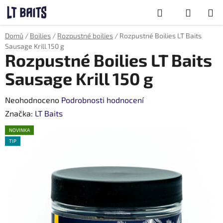
Přejít
Hledat
na
obsah
NÁKUPNÍ
Domů
/
Boilies
/
Rozpustné boilies
/
Rozpustné Boilies LT Baits
KOŠÍK
Sausage Krill 150 g
Rozpustné Boilies LT Baits
Sausage Krill 150 g
Průměrné
Neohodnoceno
Podrobnosti hodnocení
hodnocení
Značka:
LT Baits
produktu
NOVINKA
je
TIP
0,0
z
5
hvězdiček.