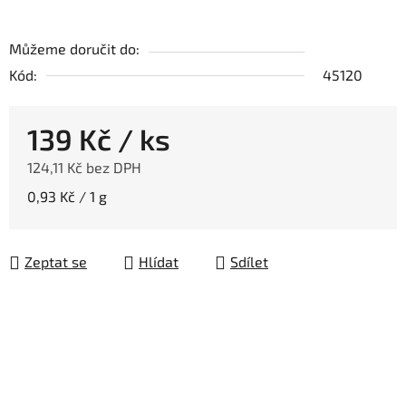
Můžeme doručit do:
Kód:
45120
139 Kč
/ ks
124,11 Kč bez DPH
Měrná cena:
0,93 Kč / 1 g
Zeptat se
Hlídat
Sdílet