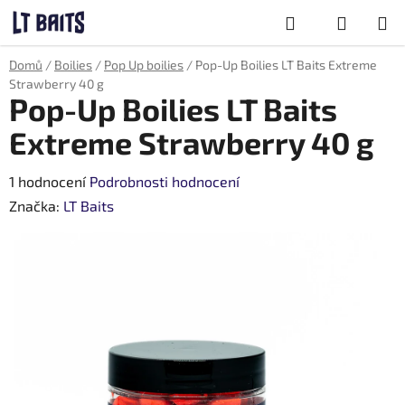
Přejít
Hledat
na
obsah
NÁKUPNÍ
Domů
/
Boilies
/
Pop Up boilies
/
Pop-Up Boilies LT Baits Extreme
KOŠÍK
Strawberry 40 g
Pop-Up Boilies LT Baits
Extreme Strawberry 40 g
Průměrné
1 hodnocení
Podrobnosti hodnocení
hodnocení
Značka:
LT Baits
produktu
je
5,0
z
5
hvězdiček.