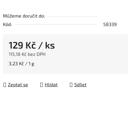
Můžeme doručit do:
Kód:
58339
129 Kč
/ ks
115,18 Kč bez DPH
Měrná cena:
3,23 Kč / 1 g
Zeptat se
Hlídat
Sdílet