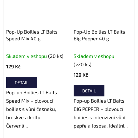
Pop-Up Boilies LT Baits
Pop-Up Boilies LT Baits
Speed Mix 40 g
Big Pepper 40 g
Průměrné
Skladem v eshopu
(20 ks)
Skladem v eshopu
hodnocení
(>20 ks)
129 Kč
produktu
129 Kč
je
DETAIL
5,0
DETAIL
Pop-up Boilies LT Baits
z
Speed Mix – plovoucí
Pop-up Boilies LT Baits
5
boilies s vůní česneku,
BIG PEPPER – plovoucí
hvězdiček.
broskve a krillu.
boilies s intenzivní vůní
Červená...
pepře a lososa. Ideální...