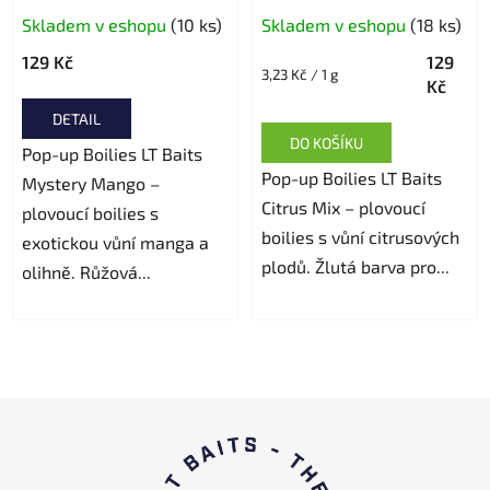
Skladem v eshopu
(10 ks)
Skladem v eshopu
(18 ks)
129 Kč
129
Měrná
3,23 Kč / 1 g
Kč
cena:
DETAIL
DO KOŠÍKU
Pop-up Boilies LT Baits
Pop-up Boilies LT Baits
Mystery Mango –
Citrus Mix – plovoucí
plovoucí boilies s
boilies s vůní citrusových
exotickou vůní manga a
plodů. Žlutá barva pro...
olihně. Růžová...
Z
á
p