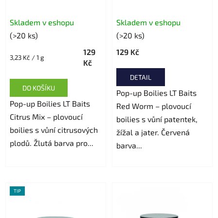
Skladem v eshopu
Skladem v eshopu
(>20 ks)
(>20 ks)
129
129 Kč
Měrná
3,23 Kč / 1 g
Kč
cena:
DETAIL
DO KOŠÍKU
Pop-up Boilies LT Baits
Pop-up Boilies LT Baits
Red Worm – plovoucí
Citrus Mix – plovoucí
boilies s vůní patentek,
boilies s vůní citrusových
žížal a jater. Červená
plodů. Žlutá barva pro...
barva...
TIP