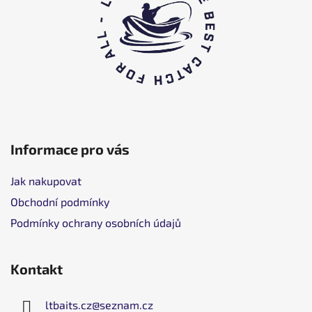
a
t
í
Informace pro vás
Jak nakupovat
Obchodní podmínky
Podmínky ochrany osobních údajů
Kontakt
ltbaits.cz
@
seznam.cz