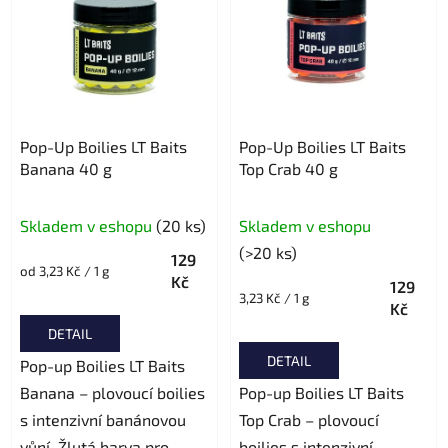
Pop-Up Boilies LT Baits
Pop-Up Boilies LT Baits
Banana 40 g
Top Crab 40 g
Skladem v eshopu
(20 ks)
Skladem v eshopu
(>20 ks)
129
Měrná
od 3,23 Kč / 1 g
Kč
129
cena:
Měrná
3,23 Kč / 1 g
Kč
cena:
DETAIL
DETAIL
Pop-up Boilies LT Baits
Banana – plovoucí boilies
Pop-up Boilies LT Baits
s intenzivní banánovou
Top Crab – plovoucí
vůní. Žlutá barva pro...
boilies s intenzivní