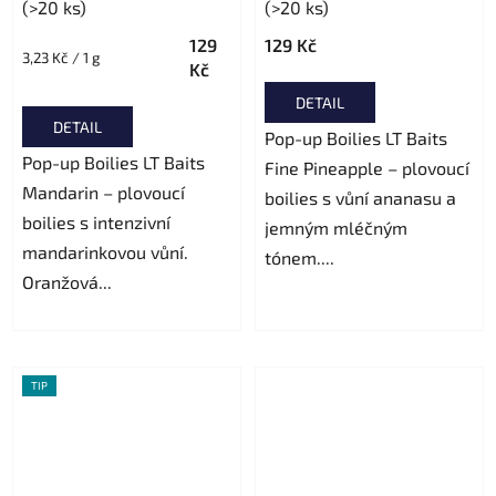
(>20 ks)
(>20 ks)
129
129 Kč
Měrná
3,23 Kč / 1 g
Kč
cena:
DETAIL
DETAIL
Pop-up Boilies LT Baits
Pop-up Boilies LT Baits
Fine Pineapple – plovoucí
Mandarin – plovoucí
boilies s vůní ananasu a
boilies s intenzivní
jemným mléčným
mandarinkovou vůní.
tónem....
Oranžová...
TIP