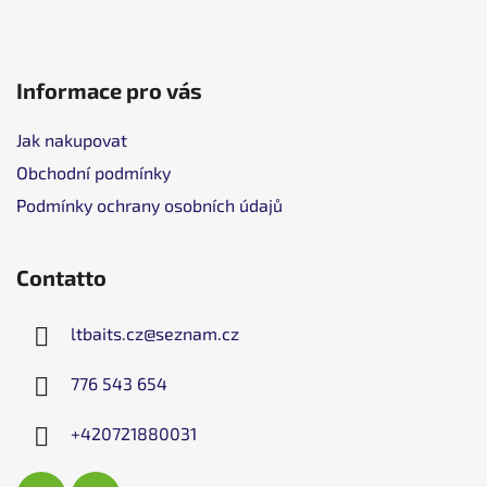
i
n
a
Informace pro vás
Jak nakupovat
Obchodní podmínky
Podmínky ochrany osobních údajů
Contatto
ltbaits.cz
@
seznam.cz
776 543 654
+420721880031