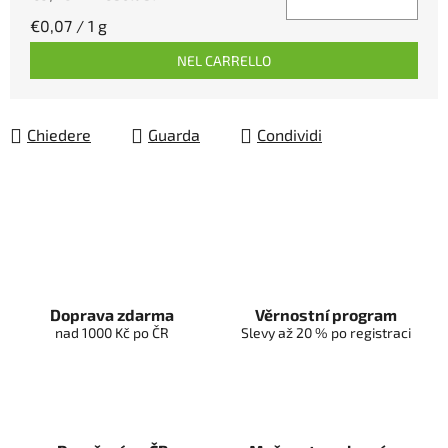
Prezzo della misura:
€0,07 / 1 g
NEL CARRELLO
Chiedere
Guarda
Condividi
Doprava zdarma
Věrnostní program
nad 1000 Kč po ČR
Slevy až 20 % po registraci