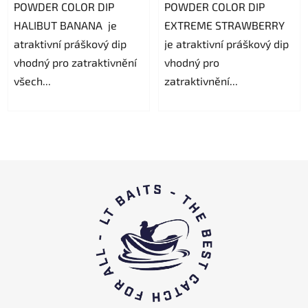
POWDER COLOR DIP
POWDER COLOR DIP
HALIBUT BANANA je
EXTREME STRAWBERRY
atraktivní práškový dip
je atraktivní práškový dip
vhodný pro zatraktivnění
vhodný pro
všech...
zatraktivnění...
P
i
è
d
i
p
a
g