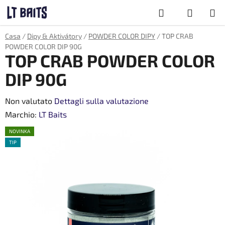
Vai
Ricerca
al
contenuto
CARRELLO
Casa
/
Dipy & Aktivátory
/
POWDER COLOR DIPY
/
TOP CRAB
DELLA
POWDER COLOR DIP 90G
SPESA
TOP CRAB POWDER COLOR
DIP 90G
La
Non valutato
Dettagli sulla valutazione
valutazione
Marchio:
LT Baits
media
NOVINKA
del
TIP
prodotto
è
0,0
su
5
stelle.