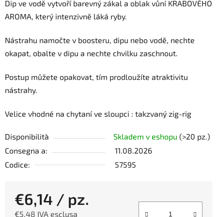
Dip ve vodě vytvoří barevný zákal a oblak vůní KRABOVÉHO
AROMA, který intenzivně láká ryby.
Nástrahu namočte v boosteru, dipu nebo vodě, nechte
okapat, obalte v dipu a nechte chvilku zaschnout.
Postup můžete opakovat, tím prodloužíte atraktivitu
nástrahy.
Velice vhodné na chytaní ve sloupci : takzvaný zig-rig
Disponibilità
Skladem v eshopu
(>20 pz.)
Consegna a:
11.08.2026
Codice:
57595
€6,14
/ pz.
€5,48 IVA esclusa