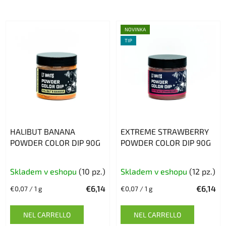
NOVINKA
TIP
HALIBUT BANANA
EXTREME STRAWBERRY
POWDER COLOR DIP 90G
POWDER COLOR DIP 90G
Skladem v eshopu
(10 pz.)
Skladem v eshopu
(12 pz.)
€6,14
€6,14
Prezzo
Prezzo
€0,07 / 1 g
€0,07 / 1 g
della
della
misura:
misura:
NEL CARRELLO
NEL CARRELLO