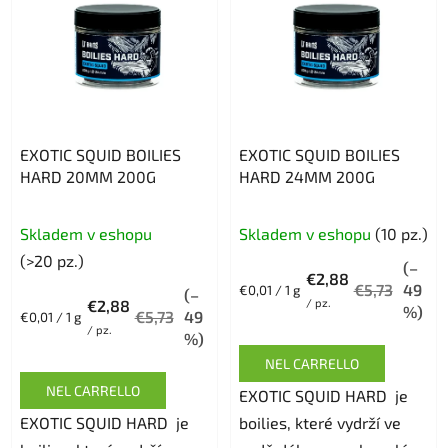
n
n
t
c
o
o
d
d
e
e
i
i
EXOTIC SQUID BOILIES
EXOTIC SQUID BOILIES
p
p
HARD 20MM 200G
HARD 24MM 200G
r
r
o
o
Skladem v eshopu
Skladem v eshopu
(10 pz.)
d
d
(>20 pz.)
o
(–
o
€2,88
t
€5,73
49
Prezzo
€0,01 / 1 g
t
(–
€2,88
/ pz.
della
%)
t
€5,73
49
Prezzo
€0,01 / 1 g
t
misura:
/ pz.
della
%)
i
i
misura:
NEL CARRELLO
NEL CARRELLO
EXOTIC SQUID HARD je
EXOTIC SQUID HARD je
boilies, které vydrží ve