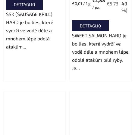
€2,88
€5,73
49
Prezzo
€0,01 / 1 g
DETTAGLIO
/ pz.
della
%)
SSK (SAUSAGE KRILL)
misura:
HARD je boilies, které
DETTAGLIO
vydrží ve vodě déle a
SWEET SALMON HARD je
mnohem lépe odolá
boilies, které vydrží ve
atakům...
vodě déle a mnohem lépe
odolá atakům bílé ryby.
Je...