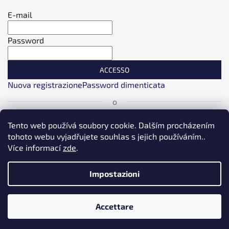
E-mail
Password
ACCESSO
Nuova registrazione
Password dimenticata
o
Accesso con Facebook
Tento web používá soubory cookie. Dalším procházením
tohoto webu vyjadřujete souhlas s jejich používáním..
Více informací
zde
.
Accesso con Google
Impostazioni
Accesso tramite Seznam
❗❗❗❗ DOPRAVA NAD 1000kč po ČR ZDARMA ⚡⚡⚡ PLUS DALŠÍ
Creato da Shoptet
Accettare
MNOŽSTEVNÍ A VĚRNOSTNÍ SLEVY ❗❗❗
Upravil tým EshopyUmíme.cz
Copyright 2026
LT Baits
. Tutti i diritti riservati.