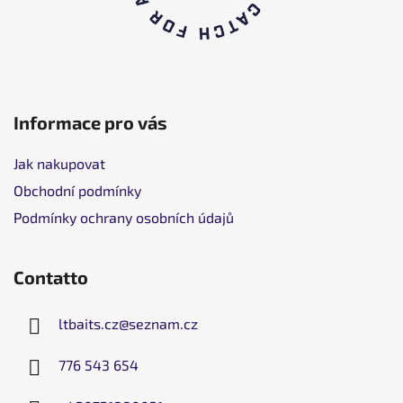
a
g
i
n
a
Informace pro vás
Jak nakupovat
Obchodní podmínky
Podmínky ochrany osobních údajů
Contatto
ltbaits.cz
@
seznam.cz
776 543 654