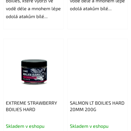
boilies, které vydrží ve
vodě déle a mnohem lépe
vodě déle a mnohem lépe
odolá atakům bílé...
odolá atakům bílé...
EXTREME STRAWBERRY
SALMON LT BOILIES HARD
BOILIES HARD
20MM 200G
La
Skladem v eshopu
Skladem v eshopu
valutazione