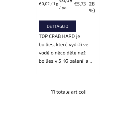
€4,08
€5,73
28
Prezzo
€0,02 / 1 g
/ pz.
della
%)
misura:
DETTAGLIO
TOP CRAB HARD je
boilies, které vydrží ve
vodě o něco déle než
boilies v 5 KG balení a...
11
totale articoli
C
o
n
t
r
o
l