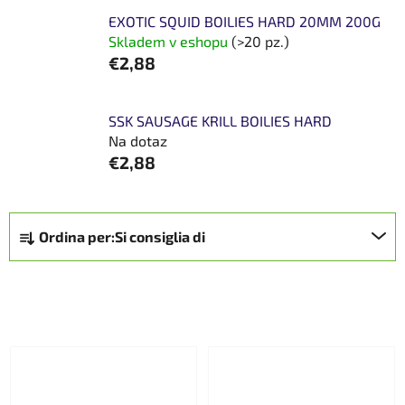
EXOTIC SQUID BOILIES HARD 20MM 200G
Skladem v eshopu
(>20 pz.)
€2,88
SSK SAUSAGE KRILL BOILIES HARD
Na dotaz
€2,88
O
Ordina per:
Si consiglia di
r
d
i
FILTRO APERTO
n
a
E
m
l
e
e