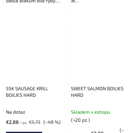
odolá atakům bílé ryby....
Je...
SSK SAUSAGE KRILL
SWEET SALMON BOILIES
BOILIES HARD
HARD
Na dotaz
Skladem v eshopu
(>20 pz.)
€2,88
€5,73
(–49 %)
/ pz.
(–