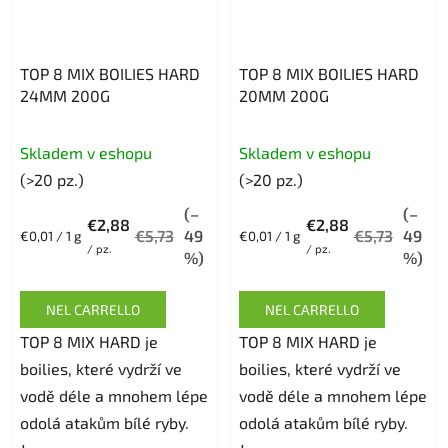
TOP 8 MIX BOILIES HARD
TOP 8 MIX BOILIES HARD
24MM 200G
20MM 200G
Skladem v eshopu
Skladem v eshopu
(>20 pz.)
(>20 pz.)
(–
(–
€2,88
€2,88
€5,73
49
€5,73
49
Prezzo
Prezzo
€0,01 / 1 g
€0,01 / 1 g
/ pz.
/ pz.
della
della
%)
%)
misura:
misura:
NEL CARRELLO
NEL CARRELLO
TOP 8 MIX HARD je
TOP 8 MIX HARD je
boilies, které vydrží ve
boilies, které vydrží ve
vodě déle a mnohem lépe
vodě déle a mnohem lépe
odolá atakům bílé ryby.
odolá atakům bílé ryby.