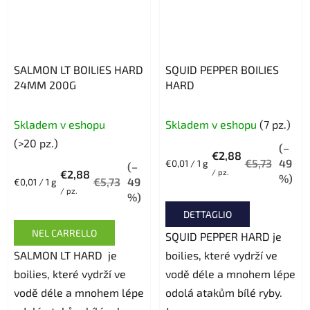
SALMON LT BOILIES HARD
SQUID PEPPER BOILIES
24MM 200G
HARD
Skladem v eshopu
Skladem v eshopu
(7 pz.)
(>20 pz.)
(–
€2,88
€5,73
49
Prezzo
€0,01 / 1 g
(–
€2,88
/ pz.
della
%)
€5,73
49
Prezzo
€0,01 / 1 g
misura:
/ pz.
della
%)
misura:
DETTAGLIO
NEL CARRELLO
SQUID PEPPER HARD je
SALMON LT HARD je
boilies, které vydrží ve
boilies, které vydrží ve
vodě déle a mnohem lépe
vodě déle a mnohem lépe
odolá atakům bílé ryby.