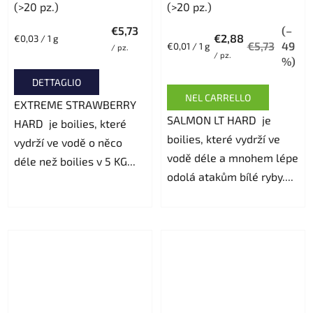
(>20 pz.)
(>20 pz.)
media
€5,73
(–
del
€2,88
Prezzo
€0,03 / 1 g
€5,73
49
Prezzo
€0,01 / 1 g
/ pz.
della
prodotto
/ pz.
della
%)
misura:
è
misura:
DETTAGLIO
5,0
NEL CARRELLO
EXTREME STRAWBERRY
su
SALMON LT HARD je
HARD je boilies, které
5
boilies, které vydrží ve
vydrží ve vodě o něco
stelle.
vodě déle a mnohem lépe
déle než boilies v 5 KG...
odolá atakům bílé ryby....