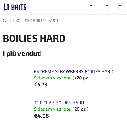
Vai
Ricerca
al
contenuto
CARRELLO
Casa
/
BOILIES
/
BOILIES HARD
DELLA
SPESA
BOILIES HARD
I più venduti
EXTREME STRAWBERRY BOILIES HARD
Skladem v eshopu
(>20 pz.)
€5,73
TOP CRAB BOILIES HARD
Skladem v eshopu
(20 pz.)
€4,08