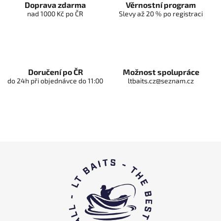
Doprava zdarma
Věrnostní program
l
nad 1000 Kč po ČR
Slevy až 20 % po registraci
i
d
e
l
l
'
Doručení po ČR
Možnost spolupráce
do 24h při objednávce do 11:00
ltbaits.cz@seznam.cz
e
l
e
n
c
o
P
i
è
d
i
p