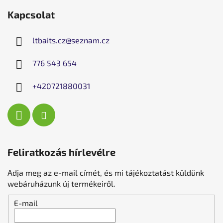
Kapcsolat
ltbaits.cz
@
seznam.cz
776 543 654
+420721880031
Feliratkozás hírlevélre
Adja meg az e-mail címét, és mi tájékoztatást küldünk
webáruházunk új termékeiről.
E-mail