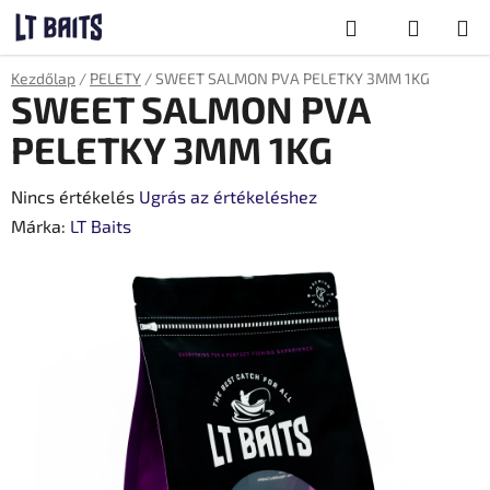
Ugrás
Keresés
a
fő
KOSÁR
Kezdőlap
/
PELETY
/
SWEET SALMON PVA PELETKY 3MM 1KG
tartalomhoz
SWEET SALMON PVA
PELETKY 3MM 1KG
A
Nincs értékelés
Ugrás az értékeléshez
termék
Márka:
LT Baits
átlagos
értékelése
5-
ből
0,0
csillag.