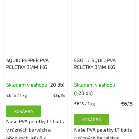
SQUID PEPPER PVA
EXOTIC SQUID PVA
PELETKY 3MM 1KG
PELETKY 3MM 1KG
Skladem v eshopu
(20 db)
Skladem v eshopu
(>20 db)
€6,15
Egységár:
€6,15 / 1 kg
€6,15
Egységár:
€6,15 / 1 kg
KOSÁRBA
KOSÁRBA
Naše PVA peletky LT baits
v různých barvách a
Naše PVA peletky LT baits
příchutích, ať už k
v různých barvách a