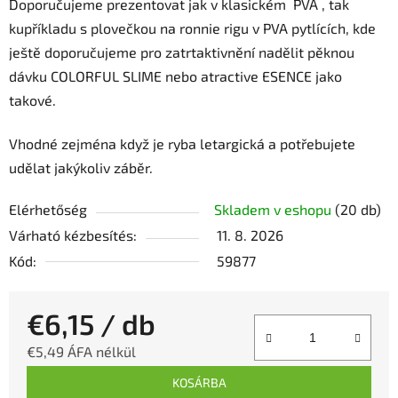
Doporučujeme prezentovat jak v klasickém PVA , tak
kupříkladu s plovečkou na ronnie rigu v PVA pytlících, kde
ještě doporučujeme pro zatrtaktivnění nadělit pěknou
dávku COLORFUL SLIME nebo atractive ESENCE jako
takové.
Vhodné zejména když je ryba letargická a potřebujete
udělat jakýkoliv záběr.
Elérhetőség
Skladem v eshopu
(20 db)
Várható kézbesítés:
11. 8. 2026
Kód:
59877
€6,15
/ db
€5,49 ÁFA nélkül
Egységár:
KOSÁRBA