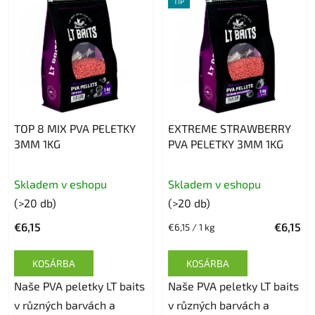
TIP
TOP 8 MIX PVA PELETKY
EXTREME STRAWBERRY
3MM 1KG
PVA PELETKY 3MM 1KG
A
Skladem v eshopu
Skladem v eshopu
termék
(>20 db)
(>20 db)
átlagos
€6,15
€6,15
Egységár:
€6,15 / 1 kg
értékelése
5-
KOSÁRBA
KOSÁRBA
ből
Naše PVA peletky LT baits
Naše PVA peletky LT baits
5,0
v různých barvách a
v různých barvách a
csillag.