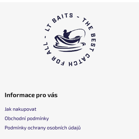
L
á
b
l
é
c
Informace pro vás
Jak nakupovat
Obchodní podmínky
Podmínky ochrany osobních údajů