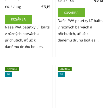
€6,15
Egységár:
€6,15 / 1 kg
€6,15
Egységár:
€6,15 / 1 kg
KOSÁRBA
KOSÁRBA
Naše PVA peletky LT baits
Naše PVA peletky LT baits
v různých barvách a
v různých barvách a
příchutích, ať už k
příchutích, ať už k
danému druhu boilies,...
danému druhu boilies,...
NOVINKA
NOVINKA
TIP
TIP