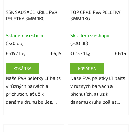
SSK SAUSAGE KRILL PVA
TOP CRAB PVA PELETKY
PELETKY 3MM 1KG
3MM 1KG
Skladem v eshopu
Skladem v eshopu
(>20 db)
(>20 db)
€6,15
€6,15
Egységár:
Egységár:
€6,15 / 1 kg
€6,15 / 1 kg
KOSÁRBA
KOSÁRBA
Naše PVA peletky LT baits
Naše PVA peletky LT baits
v různých barvách a
v různých barvách a
příchutích, ať už k
příchutích, ať už k
danému druhu boilies,...
danému druhu boilies,...