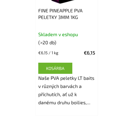
FINE PINEAPPLE PVA
PELETKY 3MM 1KG
Skladem v eshopu
(>20 db)
€6,15
Egységár:
€6,15 / 1 kg
KOSÁRBA
Naše PVA peletky LT baits
v různých barvách a
příchutích, ať už k
danému druhu boilies,...