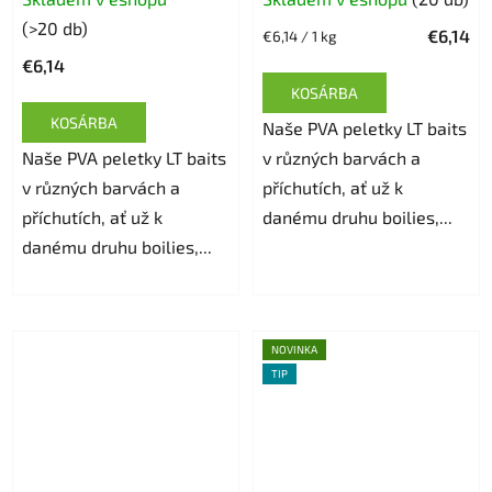
(>20 db)
€6,14
Egységár:
€6,14 / 1 kg
€6,14
KOSÁRBA
KOSÁRBA
Naše PVA peletky LT baits
Naše PVA peletky LT baits
v různých barvách a
v různých barvách a
příchutích, ať už k
příchutích, ať už k
danému druhu boilies,...
danému druhu boilies,...
NOVINKA
TIP