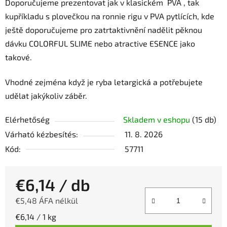
Doporučujeme prezentovat jak v klasickém PVA , tak
kupříkladu s plovečkou na ronnie rigu v PVA pytlících, kde
ještě doporučujeme pro zatrtaktivnění nadělit pěknou
dávku COLORFUL SLIME nebo atractive ESENCE jako
takové.
Vhodné zejména když je ryba letargická a potřebujete
udělat jakýkoliv záběr.
Elérhetőség
Skladem v eshopu
(15 db)
Várható kézbesítés:
11. 8. 2026
Kód:
57711
€6,14
/ db
€5,48 ÁFA nélkül
Egységár:
€6,14 / 1 kg