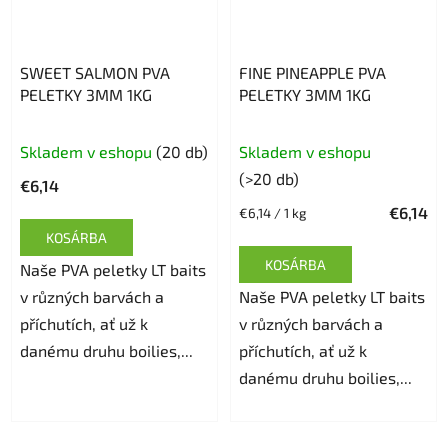
SWEET SALMON PVA
FINE PINEAPPLE PVA
PELETKY 3MM 1KG
PELETKY 3MM 1KG
Skladem v eshopu
(20 db)
Skladem v eshopu
(>20 db)
€6,14
€6,14
Egységár:
€6,14 / 1 kg
KOSÁRBA
KOSÁRBA
Naše PVA peletky LT baits
v různých barvách a
Naše PVA peletky LT baits
příchutích, ať už k
v různých barvách a
danému druhu boilies,...
příchutích, ať už k
danému druhu boilies,...