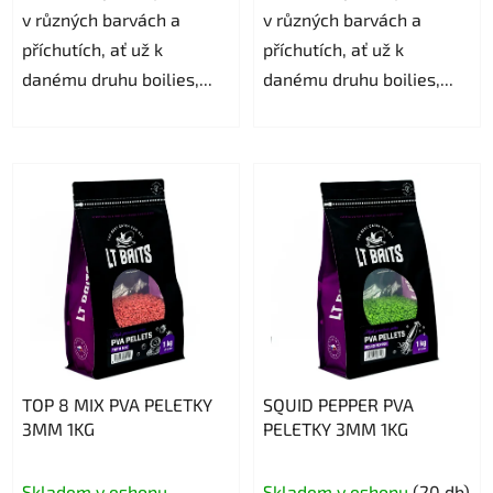
v různých barvách a
v různých barvách a
příchutích, ať už k
příchutích, ať už k
danému druhu boilies,...
danému druhu boilies,...
TOP 8 MIX PVA PELETKY
SQUID PEPPER PVA
3MM 1KG
PELETKY 3MM 1KG
Skladem v eshopu
Skladem v eshopu
(20 db)