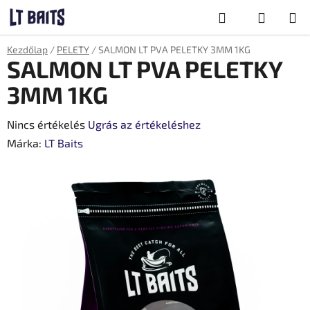
Ugrás
Keresés
a
fő
KOSÁR
Kezdőlap
/
PELETY
/
SALMON LT PVA PELETKY 3MM 1KG
tartalomhoz
SALMON LT PVA PELETKY
3MM 1KG
A
Nincs értékelés
Ugrás az értékeléshez
termék
Márka:
LT Baits
átlagos
értékelése
5-
ből
0,0
csillag.