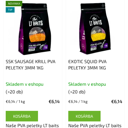
NOVINKA
TIP
SSK SAUSAGE KRILL PVA
EXOTIC SQUID PVA
PELETKY 3MM 1KG
PELETKY 3MM 1KG
Skladem v eshopu
Skladem v eshopu
(>20 db)
(>20 db)
€6,14
€6,14
Egységár:
Egységár:
€6,14 / 1 kg
€6,14 / 1 kg
KOSÁRBA
KOSÁRBA
Naše PVA peletky LT baits
Naše PVA peletky LT baits