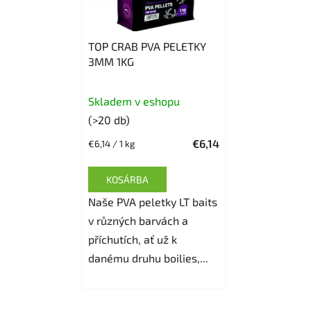
TOP CRAB PVA PELETKY
3MM 1KG
Skladem v eshopu
(>20 db)
€6,14
Egységár:
€6,14 / 1 kg
KOSÁRBA
Naše PVA peletky LT baits
v různých barvách a
příchutích, ať už k
danému druhu boilies,...