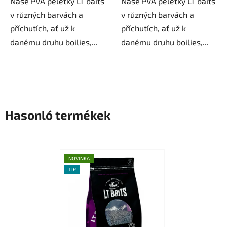
Naše PVA peletky LT baits
Naše PVA peletky LT baits
5,0
v různých barvách a
v různých barvách a
csillag.
příchutích, ať už k
příchutích, ať už k
danému druhu boilies,...
danému druhu boilies,...
Hasonló termékek
NOVINKA
TIP