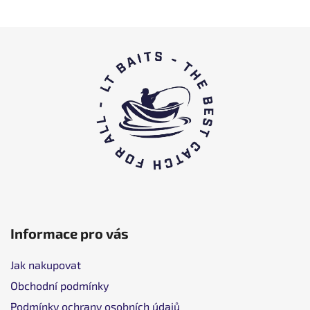
L
á
b
l
é
c
Informace pro vás
Jak nakupovat
Obchodní podmínky
Podmínky ochrany osobních údajů