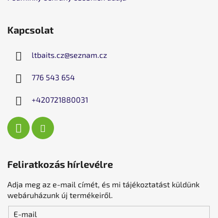
Kapcsolat
ltbaits.cz
@
seznam.cz
776 543 654
+420721880031
Feliratkozás hírlevélre
Adja meg az e-mail címét, és mi tájékoztatást küldünk
webáruházunk új termékeiről.
E-mail