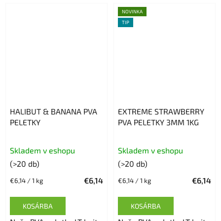
NOVINKA
TIP
HALIBUT & BANANA PVA
EXTREME STRAWBERRY
PELETKY
PVA PELETKY 3MM 1KG
A
Skladem v eshopu
Skladem v eshopu
termék
(>20 db)
(>20 db)
átlagos
€6,14
€6,14
Egységár:
Egységár:
€6,14 / 1 kg
€6,14 / 1 kg
értékelése
5-
KOSÁRBA
KOSÁRBA
ből