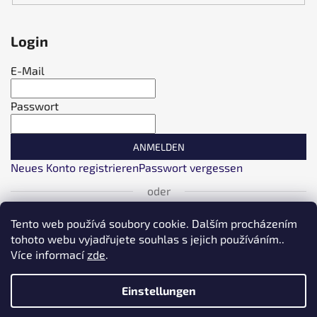
Login
E-Mail
Passwort
ANMELDEN
Neues Konto registrieren
Passwort vergessen
oder
Tento web používá soubory cookie. Dalším procházením
Anmeldung über Facebook
tohoto webu vyjadřujete souhlas s jejich používáním..
Více informací
zde
.
Anmeldung über Google
Einstellungen
Einloggen über Seznam