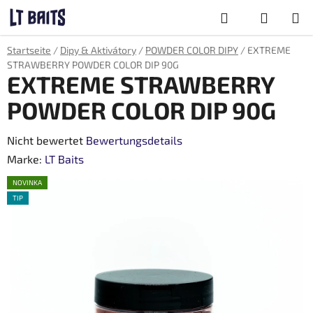
Zum
Suchen
Inhalt
springen
WARENKOR
Startseite
/
Dipy & Aktivátory
/
POWDER COLOR DIPY
/
EXTREME
STRAWBERRY POWDER COLOR DIP 90G
EXTREME STRAWBERRY
POWDER COLOR DIP 90G
Die
Nicht bewertet
Bewertungsdetails
durchschnittliche
Marke:
LT Baits
Produktbewertung
NOVINKA
ist
TIP
0,0
von
5
Sternen.