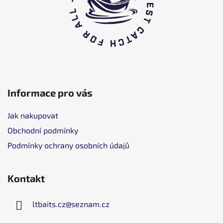
e
i
l
e
Informace pro vás
Jak nakupovat
Obchodní podmínky
Podmínky ochrany osobních údajů
Kontakt
ltbaits.cz
@
seznam.cz