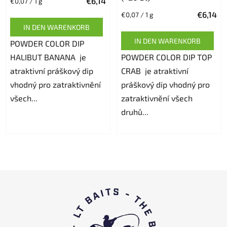
€6,14
Verkaufspreis:
€0,07 / 1 g
€6,14
Verkaufspreis:
€0,07 / 1 g
IN DEN WARENKORB
IN DEN WARENKORB
POWDER COLOR DIP
HALIBUT BANANA je
POWDER COLOR DIP TOP
atraktivní práškový dip
CRAB je atraktivní
vhodný pro zatraktivnění
práškový dip vhodný pro
všech...
zatraktivnění všech
druhů...
F
u
ß
z