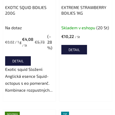
EXOTIC SQUID BOILIES
EXTREME STRAWBERRY
200G
BOILIES 1KG
Na dotaz
Skladem v eshopu
(20 St)
(–
€10,22
/ St
€4,08
€5,73
28
Verkaufspreis:
€0,02 / 1 g
/ St
%)
DETAIL
DETAIL
Exotic squid Složení:
Anglická esence Squid-
octopus s eo pomeranč.
Kombinace rozpustných...
NOVINKA
TIP