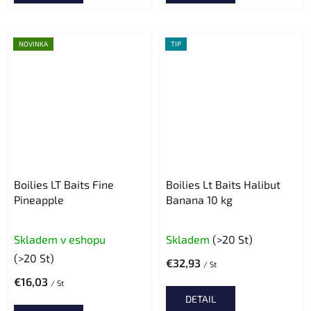
NOVINKA
TIP
Boilies LT Baits Fine
Boilies Lt Baits Halibut
Pineapple
Banana 10 kg
Die
Skladem v eshopu
Skladem
(>20 St)
durchschnittliche
(>20 St)
€32,93
Produktbewertung
/ St
€16,03
ist
/ St
DETAIL
5,0