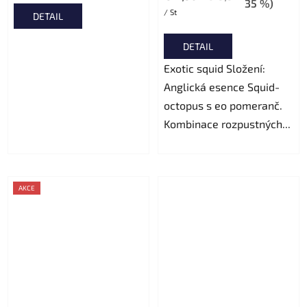
ist
35 %)
/ St
DETAIL
5,0
von
DETAIL
5
Exotic squid Složení:
Sternen.
Anglická esence Squid-
octopus s eo pomeranč.
Kombinace rozpustných...
AKCE