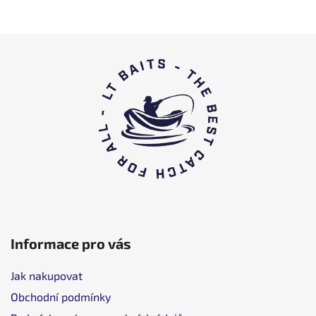
e
F
u
ß
z
e
i
l
e
Informace pro vás
Jak nakupovat
Obchodní podmínky