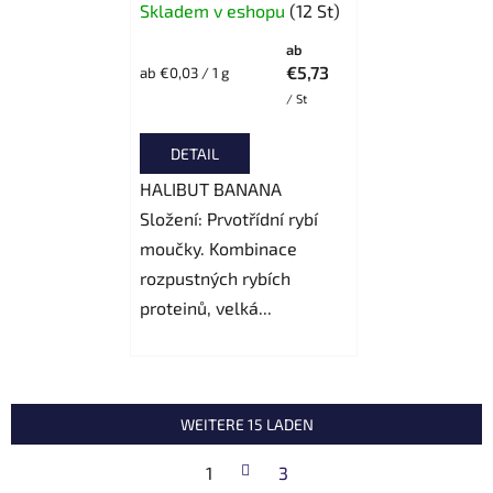
Skladem v eshopu
(12 St)
ab
€5,73
Verkaufspreis:
ab €0,03 / 1 g
/ St
DETAIL
HALIBUT BANANA
Složení: Prvotřídní rybí
moučky. Kombinace
rozpustných rybích
proteinů, velká...
WEITERE 15 LADEN
P
1
a
3