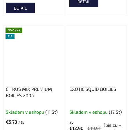
DETAIL
5,0
DETAIL
von
5
Sternen.
NOVINKA
TIP
CITRUS MIX PREMIUM
EXOTIC SQUID BOILIES
BOILIES 200G
Die
Skladem v eshopu
(11 St)
Skladem v eshopu
(17 St)
durchschnittlic
€5,73
ab
Produktbewert
/ St
(bis zu –
€12,90
€19,91