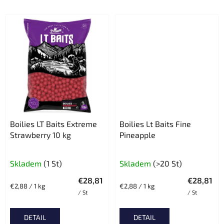
Boilies LT Baits Extreme
Boilies Lt Baits Fine
Strawberry 10 kg
Pineapple
Skladem
(1 St)
Skladem
(>20 St)
€28,81
€28,81
Verkaufspreis:
Verkaufspreis:
€2,88 / 1 kg
€2,88 / 1 kg
/ St
/ St
DETAIL
DETAIL