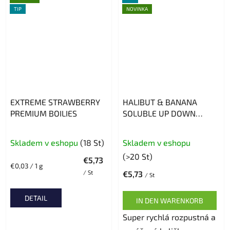
TIP
NOVINKA
EXTREME STRAWBERRY
HALIBUT & BANANA
PREMIUM BOILIES
SOLUBLE UP DOWN
24MM 150G
Skladem v eshopu
(18 St)
Skladem v eshopu
(>20 St)
€5,73
Verkaufspreis:
€0,03 / 1 g
/ St
€5,73
/ St
DETAIL
IN DEN WARENKORB
Super rychlá rozpustná a