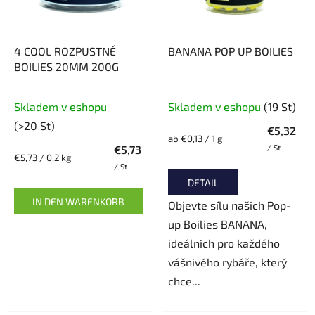
i
e
e
r
r
P
4 COOL ROZPUSTNÉ
BANANA POP UP BOILIES
u
r
BOILIES 20MM 200G
n
o
g
d
Skladem v eshopu
Skladem v eshopu
(19 St)
u
(>20 St)
€5,32
k
Verkaufspreis:
ab €0,13 / 1 g
t
€5,73
/ St
Verkaufspreis:
€5,73 / 0.2 kg
e
/ St
DETAIL
IN DEN WARENKORB
Objevte sílu našich Pop-
up Boilies BANANA,
ideálních pro každého
vášnivého rybáře, který
chce...