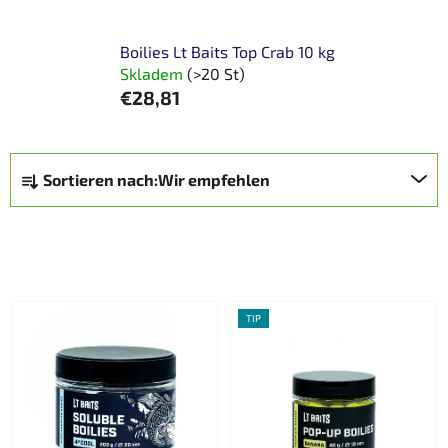
Boilies Lt Baits Top Crab 10 kg
Skladem
(>20 St)
€28,81
P
Sortieren nach:
Wir empfehlen
r
o
d
FILTER ÖFFNEN
u
k
L
t
TIP
i
s
s
o
t
r
e
t
d