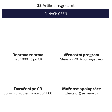
g
S
i
33
Artikel insgesamt
t
n
e
NACH OBEN
i
u
e
e
r
r
u
n
e
g
l
e
m
Doprava zdarma
Věrnostní program
e
nad 1000 Kč po ČR
Slevy až 20 % po registraci
n
t
e
d
e
Doručení po ČR
Možnost spolupráce
r
do 24h při objednávce do 11:00
ltbaits.cz@seznam.cz
L
i
s
t