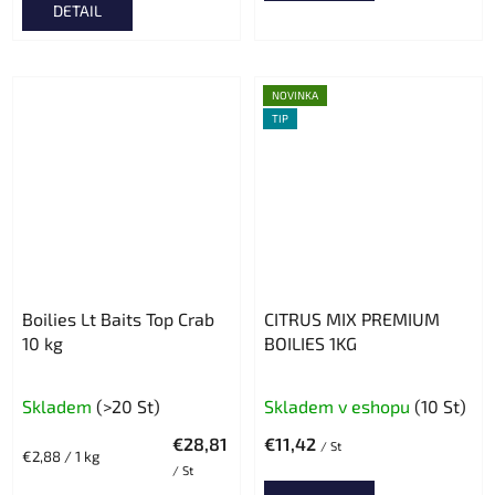
DETAIL
von
5
Sternen.
NOVINKA
TIP
Boilies Lt Baits Top Crab
CITRUS MIX PREMIUM
10 kg
BOILIES 1KG
Die
Skladem
(>20 St)
Skladem v eshopu
(10 St)
durchschnittlic
€28,81
€11,42
Produktbewert
/ St
Verkaufspreis:
€2,88 / 1 kg
/ St
ist