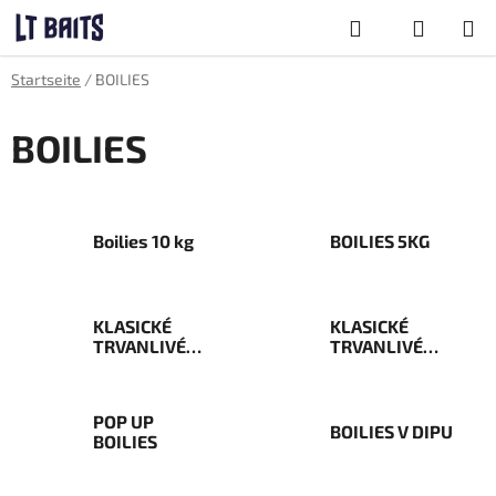
Zum
Suchen
Inhalt
springen
WARENKOR
Startseite
/
BOILIES
BOILIES
Boilies 10 kg
BOILIES 5KG
KLASICKÉ
KLASICKÉ
TRVANLIVÉ
TRVANLIVÉ
BOILIES 1 KG
BOILIES 200G
POP UP
BOILIES V DIPU
BOILIES