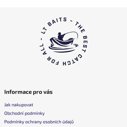
Ф
у
т
е
р
Informace pro vás
Jak nakupovat
Obchodní podmínky
Podmínky ochrany osobních údajů