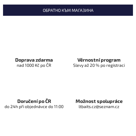
ОБРАТНО КЪМ МАГАЗИНА
Doprava zdarma
Věrnostní program
nad 1000 Kč po ČR
Slevy až 20 % po registraci
Doručení po ČR
Možnost spolupráce
do 24h při objednávce do 11:00
ltbaits.cz@seznam.cz