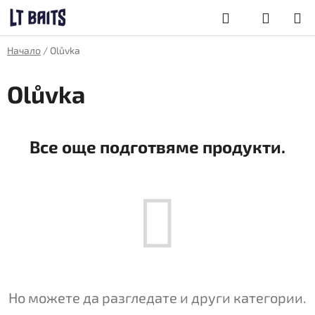
Преминаване
Търсене
към
съдържанието
КОЛИЧКА
Начало
/
Olůvka
ЗА
ПАЗАРУВА
Olůvka
Все още подготвяме продукти.
Но можете да разгледате и други категории.