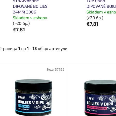
STRAWBERRY
TOP CRAB
DIPOVANÉ BOILIES
DIPOVANÉ BOIL
24MM 300G
Skladem v esh
Skladem v eshopu
(>20 бр.)
(>20 бр.)
€7,81
€7,81
Страница
1
на
1
-
13
общо артикули
С
п
Код:
57799
и
с
ъ
к
н
а