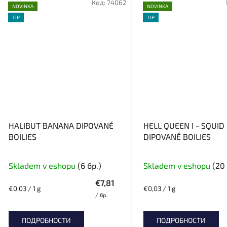
Код:
74062
NOVINKA
NOVINKA
TIP
TIP
HALIBUT BANANA DIPOVANÉ
HELL QUEEN I - SQUID
BOILIES
DIPOVANÉ BOILIES
Skladem v eshopu
(6 бр.)
Skladem v eshopu
(20 
€7,81
Измерване
Измерване
€0,03 / 1 g
€0,03 / 1 g
/ бр.
на
на
цената:
цената:
ПОДРОБНОСТИ
ПОДРОБНОСТИ