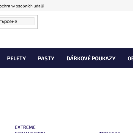
ochrany osobních údajů
PELETY
PASTY
DÁRKOVÉ POUKAZY
O
Vaše Úlovky
Zprávy od vody
Kontakty
EXTREME