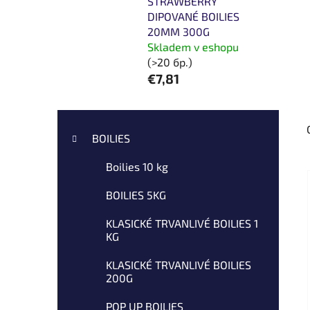
STRAWBERRY
DIPOVANÉ BOILIES
20MM 300G
Skladem v eshopu
(>20 бр.)
€7,81
С
К
Пропускане
а
т
на
BOILIES
т
р
категориите
е
Boilies 10 kg
а
г
н
о
BOILIES 5KG
и
р
и
ч
KLASICKÉ TRVANLIVÉ BOILIES 1
KG
и
н
а
KLASICKÉ TRVANLIVÉ BOILIES
л
200G
е
POP UP BOILIES