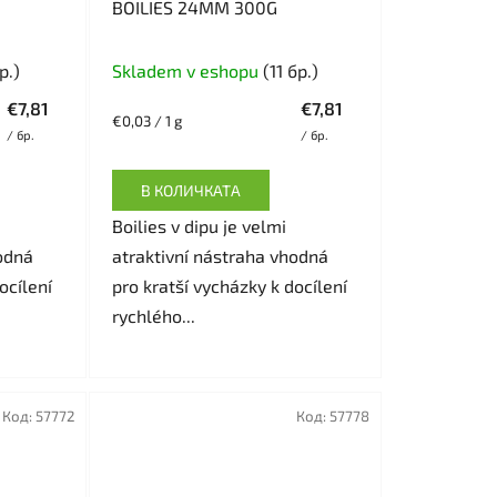
BOILIES 24MM 300G
р.)
Skladem v eshopu
(11 бр.)
€7,81
€7,81
Измерване
€0,03 / 1 g
/ бр.
/ бр.
на
цената:
В КОЛИЧКАТА
Boilies v dipu je velmi
odná
atraktivní nástraha vhodná
ocílení
pro kratší vycházky k docílení
rychlého...
Код:
57772
Код:
57778