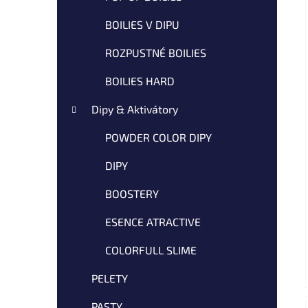
н
т
BOILIES V DIPU
а
ROZPUSTNÉ BOILIES
BOILIES HARD
Dipy & Aktivátory
POWDER COLOR DIPY
DIPY
BOOSTERY
ESENCE ATRACTIVE
COLORFULL SLIME
PELETY
PASTY