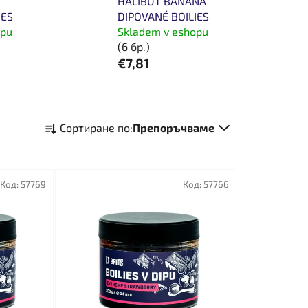
HALIBUT BANANA
IES
DIPOVANÉ BOILIES
opu
Skladem v eshopu
(6 бр.)
€7,81
С
Сортиране по:
Препоръчваме
о
р
т
Код:
57769
и
Код:
57766
р
а
н
е
н
а