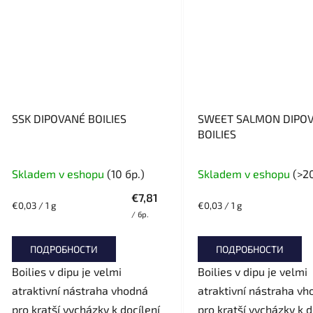
SSK DIPOVANÉ BOILIES
SWEET SALMON DIPO
BOILIES
Skladem v eshopu
(10 бр.)
Skladem v eshopu
(>20
€7,81
Измерване
Измерване
€0,03 / 1 g
€0,03 / 1 g
/ бр.
на
на
цената:
цената:
ПОДРОБНОСТИ
ПОДРОБНОСТИ
Boilies v dipu je velmi
Boilies v dipu je velmi
atraktivní nástraha vhodná
atraktivní nástraha vh
pro kratší vycházky k docílení
pro kratší vycházky k d