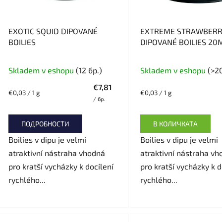
п
р
о
EXOTIC SQUID DIPOVANÉ
EXTREME STRAWBER
д
BOILIES
DIPOVANÉ BOILIES 2
у
300G
к
Skladem v eshopu
(12 бр.)
Skladem v eshopu
(>20
т
€7,81
и
Измерване
Измерване
€0,03 / 1 g
€0,03 / 1 g
/ бр.
на
на
т
цената:
цената:
е
ПОДРОБНОСТИ
В КОЛИЧКАТА
Boilies v dipu je velmi
Boilies v dipu je velmi
atraktivní nástraha vhodná
atraktivní nástraha vh
pro kratší vycházky k docílení
pro kratší vycházky k d
rychlého...
rychlého...