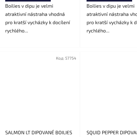
Boilies v dipu je velmi
Boilies v dipu je velmi
atraktivní nástraha vhodná
atraktivní nástraha vh
pro kratší vycházky k docílení
pro kratší vycházky k d
rychlého...
rychlého...
Код:
57754
SALMON LT DIPOVANÉ BOILIES
SQUID PEPPER DIPOVANÉ