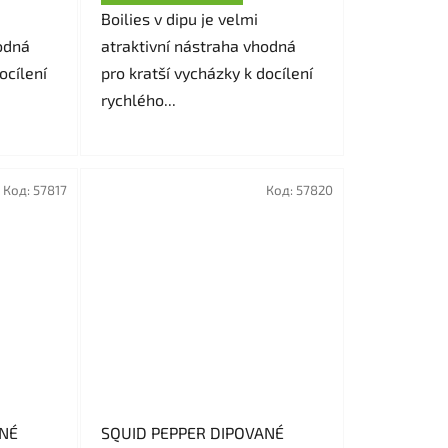
Boilies v dipu je velmi
odná
atraktivní nástraha vhodná
ocílení
pro kratší vycházky k docílení
rychlého...
Код:
57817
Код:
57820
SQUID PEPPER DIPOVANÉ