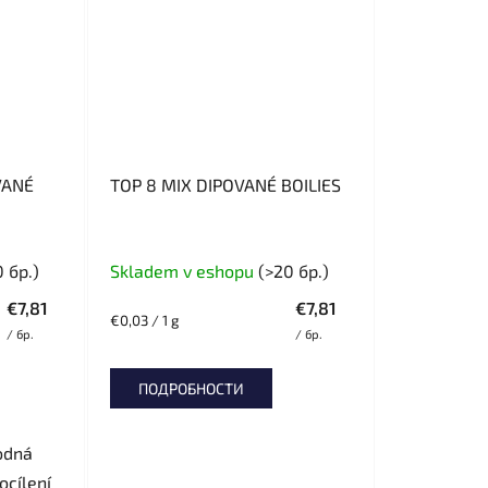
VANÉ
TOP 8 MIX DIPOVANÉ BOILIES
 бр.)
Skladem v eshopu
(>20 бр.)
€7,81
€7,81
Измерване
€0,03 / 1 g
/ бр.
/ бр.
на
цената:
ПОДРОБНОСТИ
odná
ocílení