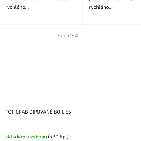
rychlého...
rychlého...
Код:
57760
TOP CRAB DIPOVANÉ BOILIES
Средната
Skladem v eshopu
(>20 бр.)
оценка