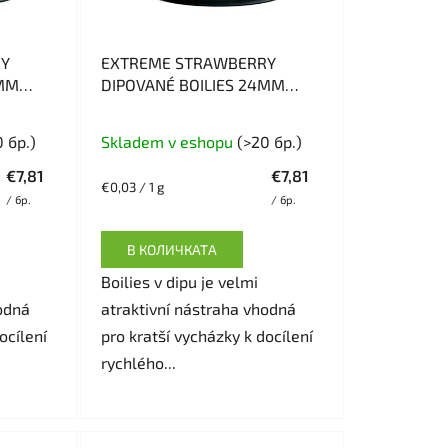
п
р
о
RY
EXTREME STRAWBERRY
д
0MM
DIPOVANÉ BOILIES 24MM
300G
у
Средната
к
 бр.)
Skladem v eshopu
(>20 бр.)
оценка
т
€7,81
€7,81
на
и
Измерване
€0,03 / 1 g
/ бр.
/ бр.
на
продукта
цената:
е
В КОЛИЧКАТА
5,0
Boilies v dipu je velmi
от
odná
atraktivní nástraha vhodná
5
ocílení
pro kratší vycházky k docílení
звезди.
rychlého...