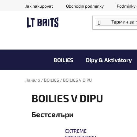
Преминаване
Jak nakupovat
Obchodní podmínky
Podmínky 
към
съдържанието
BOILIES
Dipy & Aktivátory
Doprodej zboží za akční ceny
Начало
/
BOILIES
/
BOILIES V DIPU
BOILIES V DIPU
Бестселъри
EXTREME