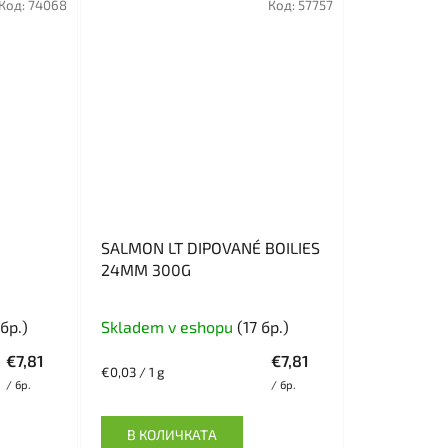
Код:
74068
Код:
57757
SALMON LT DIPOVANÉ BOILIES
24MM 300G
бр.)
Skladem v eshopu
(17 бр.)
€7,81
€7,81
Измерване
€0,03 / 1 g
/ бр.
/ бр.
на
цената:
В КОЛИЧКАТА