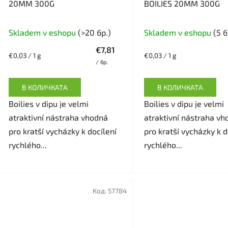
20MM 300G
BOILIES 20MM 300G
Skladem v eshopu
(>20 бр.)
Skladem v eshopu
(5 б
€7,81
Измерване
Измерване
€0,03 / 1 g
€0,03 / 1 g
/ бр.
на
на
цената:
цената:
В КОЛИЧКАТА
В КОЛИЧКАТА
Boilies v dipu je velmi
Boilies v dipu je velmi
atraktivní nástraha vhodná
atraktivní nástraha vh
pro kratší vycházky k docílení
pro kratší vycházky k d
rychlého...
rychlého...
Код:
57784