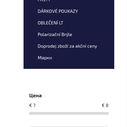
DÁRKOVÉ POUKAZY
OBLEČENÍ LT
Polarizační Brýle
Doprodej zboží za akční ceny
Марки
Цена
€
7
€
8