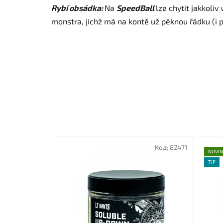
Rybí obsádka:
Na
SpeedBall
lze chytit jakkoli
monstra, jichž má na kontě už pěknou řádku (i p
Код:
82471
NOVIN
TIP