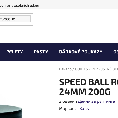
ochrany osobních údajů
PELETY
PASTY
DÁRKOVÉ POUKAZY
O
Vaše Úlovky
Zprávy od vody
Kontakty
Начало
/
BOILIES
/
ROZPUSTNÉ BOI
SPEED BALL R
24MM 200G
Средната
2 оценки
Данни за рейтинга
оценка
Марка:
LT Baits
на