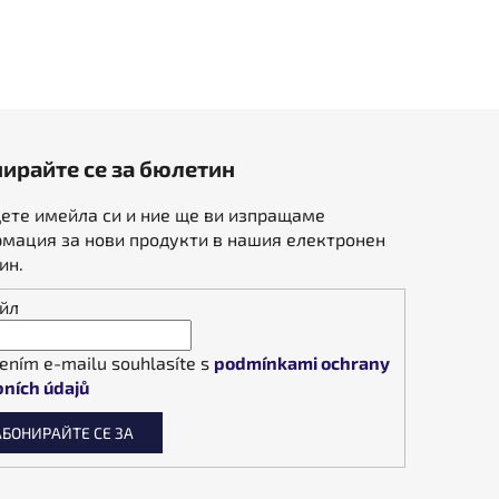
ирайте се за бюлетин
ете имейла си и ние ще ви изпращаме
мация за нови продукти в нашия електронен
ин.
йл
ením e-mailu souhlasíte s
podmínkami ochrany
ních údajů
АБОНИРАЙТЕ СЕ ЗА