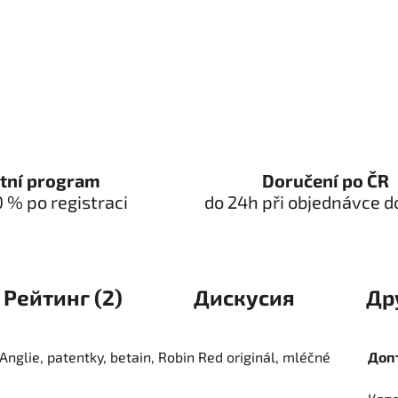
tní program
Doručení po ČR
0 % po registraci
do 24h při objednávce d
Рейтинг (2)
Дискусия
Др
Anglie, patentky, betain, Robin Red originál, mléčné
Доп