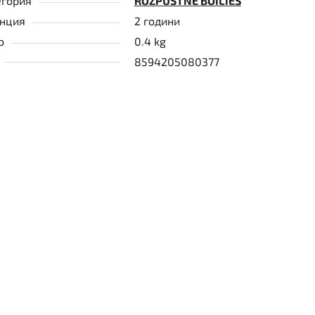
егория
ROZPUSTNÉ BOILIES
анция
2 години
о
0.4 kg
8594205080377