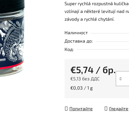
Super rychlá rozpustná kuličk
продукта
vzlínají a některé levitují nad 
е
závody a rychlé chytání.
5,0
от
Наличност
5
Доставка до:
звезди.
Код:
€5,74
/ бр.
€5,13 без ДДС
Измерване на цената:
€0,03 / 1 g
Попитайте
Гледайте