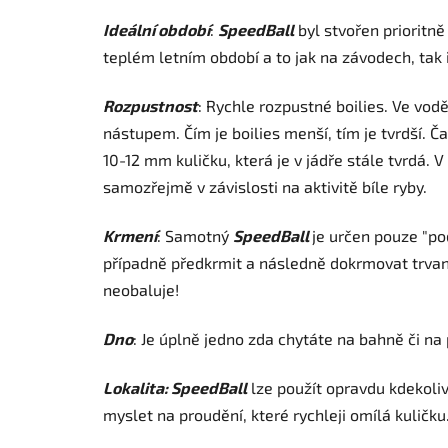
Ideální období
:
SpeedBall
byl stvořen prioritn
teplém letním období a to jak na závodech, tak 
Rozpustnost
: Rychle rozpustné boilies. Ve vod
nástupem. Čím je boilies menší, tím je tvrdší. 
10-12 mm kuličku, která je v jádře stále tvrdá. 
samozřejmě v závislosti na aktivitě bíle ryby.
Krmení
: Samotný
SpeedBall
je určen pouze "pod
případně předkrmit a následně dokrmovat trvan
neobaluje!
Dno
: Je úplně jedno zda chytáte na bahně či na
Lokalita: SpeedBall
lze použít opravdu kdekoliv 
myslet na proudění, které rychleji omílá kuličku