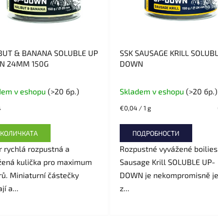
BUT & BANANA SOLUBLE UP
SSK SAUSAGE KRILL SOLUB
N 24MM 150G
DOWN
dem v eshopu
(>20 бр.)
Skladem v eshopu
(>20 бр.)
4
Измерване
€0,04 / 1 g
на
цената:
 КОЛИЧКАТА
ПОДРОБНОСТИ
 rychlá rozpustná a
Rozpustné vyvážené boilies
žená kulička pro maximum
Sausage Krill SOLUBLE UP-
ů. Miniaturní částečky
DOWN je nekompromisně j
jí a...
z...