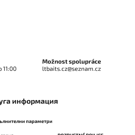
Možnost spolupráce
o 11:00
ltbaits.cz@seznam.cz
уга информация
ълнителни параметри