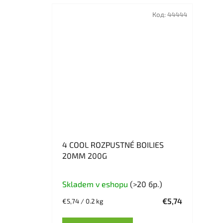
Код:
44444
4 COOL ROZPUSTNÉ BOILIES
20MM 200G
Skladem v eshopu
(>20 бр.)
€5,74
Измерване
€5,74 / 0.2 kg
на
цената: