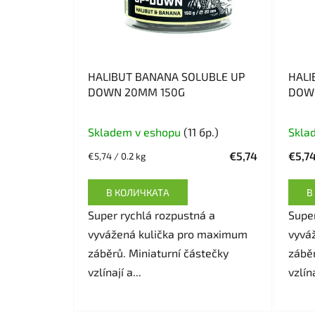
HALIBUT BANANA SOLUBLE UP
HALI
DOWN 20MM 150G
DOW
Skladem v eshopu
(11 бр.)
Skla
€5,74
€5,7
Измерване
€5,74 / 0.2 kg
на
цената:
В КОЛИЧКАТА
В
Super rychlá rozpustná a
Super
vyvážená kulička pro maximum
vyvá
záběrů. Miniaturní částečky
záběr
vzlínají a...
vzlína