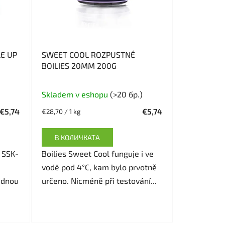
LE UP
SWEET COOL ROZPUSTNÉ
BOILIES 20MM 200G
Skladem v eshopu
(>20 бр.)
€5,74
€5,74
Измерване
€28,70 / 1 kg
на
цената:
В КОЛИЧКАТА
 SSK-
Boilies Sweet Cool funguje i ve
vodě pod 4°C, kam bylo prvotně
ednou
určeno. Nicméně při testování...