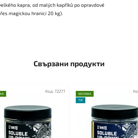
v velkého kapra, od malých kapříků po opravdové
řes magickou hranici 20 kg).
Свързани продукти
Код:
72277
Ко
KA
NOVINKA
TIP