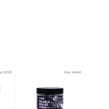
д:
45120
Код:
44442