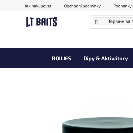
Преминаване
Jak nakupovat
Obchodní podmínky
Podmínky 
към
съдържанието
BOILIES
Dipy & Aktivátory
Doprodej zboží za akční ceny