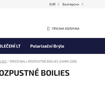
EUR
Български
ПРАЗНА КОЛИЧКА
КОЛИЧКА
ЗА
ПАЗАРУВАНЕ
BLEČENÍ LT
Polarizační Brýle
Obchodní podmínky
Марки
LIES
/
SPEED BALL ROZPUSTNÉ BOILIES 24MM 200G
OZPUSTNÉ BOILIES