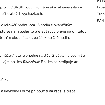
Кат
ě pro LEDOVOU vodu, nicméně ukázal svou sílu i v
Гар
i při krátkých vycházkách.
Тегл
EAN
ě okolo 4°C vydrží cca 16 hodin s okamžitým
Často se nám podařilo přelstít rybu právě na omletou
V letním období pak vydrží okolo 2-6 hodin,
 háček", ale je vhodné navléci 2 půlky na pva nit a
livým boilies
Riverfruit
.
Boilies se nedipuje ani
 písku.
a kdykoliv! Pouze při použití na řece je třeba
.