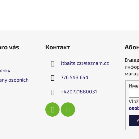
pro vás
Контакт
Абон
Въвед
ltbaits.cz
@
seznam.cz
инфор
ínky
магаз
776 543 654
any osobních
Име
+420721880031
Vlož
osob