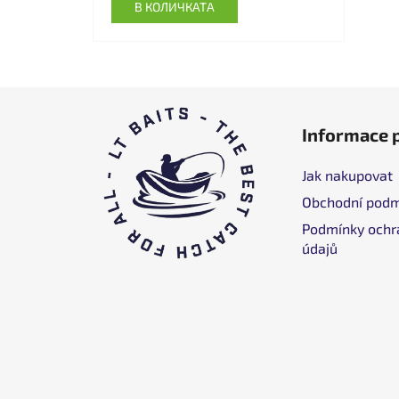
В КОЛИЧКАТА
Ф
Informace 
у
т
Jak nakupovat
е
Obchodní podm
р
Podmínky ochr
údajů