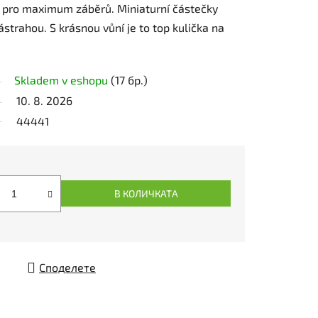
a pro maximum záběrů. Miniaturní částečky
nástrahou. S krásnou vůní je to top kulička na
Skladem v eshopu
(17 бр.)
10. 8. 2026
44441
В КОЛИЧКАТА
Споделете