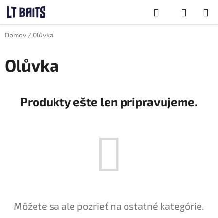
Prejsť
Hľadať
na
obsah
NÁKUPNÝ
Domov
/
Olůvka
KOŠÍK
Olůvka
Produkty ešte len pripravujeme.
Môžete sa ale pozrieť na ostatné kategórie.