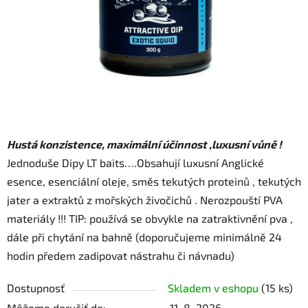
Hustá konzistence, maximální účinnost ,luxusní vůně !
Jednoduše Dipy LT baits….Obsahují luxusní Anglické
esence, esenciální oleje, směs tekutých proteinů , tekutých
jater a extraktů z mořských živočichů . Nerozpouští PVA
materiály !!! TIP: používá se obvykle na zatraktivnění pva ,
dále při chytání na bahně (doporučujeme minimálně 24
hodin předem zadipovat nástrahu či návnadu)
Dostupnosť
Skladem v eshopu
(15 ks)
Môžeme doručiť do:
11. 8. 2026