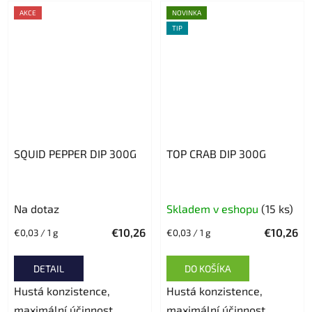
AKCE
NOVINKA
TIP
SQUID PEPPER DIP 300G
TOP CRAB DIP 300G
Na dotaz
Skladem v eshopu
(15 ks)
€10,26
€10,26
Jednotková
Jednotková
€0,03 / 1 g
€0,03 / 1 g
cena:
cena:
DETAIL
DO KOŠÍKA
Hustá konzistence,
Hustá konzistence,
maximální účinnost
maximální účinnost