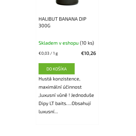
HALIBUT BANANA DIP
300G
Priemerné
Skladem v eshopu
(10 ks)
hodnotenie
€10,26
Jednotková
€0,03 / 1 g
produktu
cena:
je
DO KOŠÍKA
5,0
Hustá konzistence,
z
maximální účinnost
5
,luxusní vůně ! Jednoduše
hviezdičiek.
Dipy LT baits….Obsahují
luxusní...