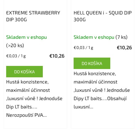
EXTREME STRAWBERRY
HELL QUEEN i - SQUID DIP
DIP 300G
300G
Skladem v eshopu
Skladem v eshopu
(7 ks)
(>20 ks)
€10,26
Jednotková
€0,03 / 1 g
cena:
€10,26
Jednotková
€0,03 / 1 g
cena:
DO KOŠÍKA
DO KOŠÍKA
Hustá konzistence,
Hustá konzistence,
maximální účinnost
maximální účinnost
,luxusní vůně ! Jednoduše
,luxusní vůně ! Jednoduše
Dipy LT baits….Obsahují
Dip LT baits….
luxusní...
Nerozpouští PVA...