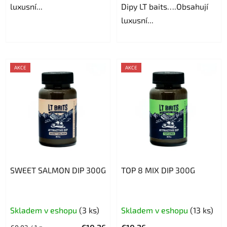
luxusní...
Dipy LT baits….Obsahují
luxusní...
AKCE
AKCE
SWEET SALMON DIP 300G
TOP 8 MIX DIP 300G
Priemerné
Skladem v eshopu
(3 ks)
Skladem v eshopu
(13 ks)
hodnotenie