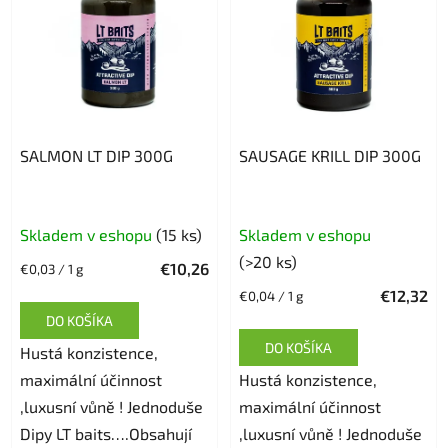
SALMON LT DIP 300G
SAUSAGE KRILL DIP 300G
Skladem v eshopu
(15 ks)
Skladem v eshopu
(>20 ks)
€10,26
Jednotková
€0,03 / 1 g
cena:
€12,32
Jednotková
€0,04 / 1 g
cena:
DO KOŠÍKA
DO KOŠÍKA
Hustá konzistence,
maximální účinnost
Hustá konzistence,
,luxusní vůně ! Jednoduše
maximální účinnost
Dipy LT baits….Obsahují
,luxusní vůně ! Jednoduše