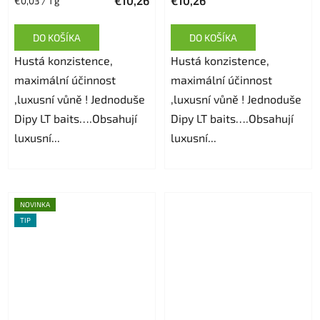
€10,26
€10,26
Jednotková
€0,03 / 1 g
produktu
cena:
je
DO KOŠÍKA
DO KOŠÍKA
5,0
Hustá konzistence,
Hustá konzistence,
z
maximální účinnost
maximální účinnost
5
,luxusní vůně ! Jednoduše
,luxusní vůně ! Jednoduše
hviezdičiek.
Dipy LT baits….Obsahují
Dipy LT baits….Obsahují
luxusní...
luxusní...
NOVINKA
TIP