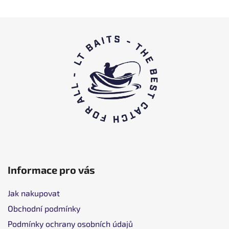
Z
á
p
ä
t
i
e
Informace pro vás
Jak nakupovat
Obchodní podmínky
Podmínky ochrany osobních údajů