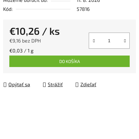
Kód:
57816
€10,26
/ ks
€9,16 bez DPH
Jednotková cena:
€0,03 / 1 g
DO KOŠÍKA
Opýtať sa
Strážiť
Zdieľať