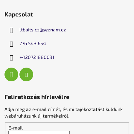
Kapcsolat
ltbaits.cz
@
seznam.cz
776 543 654
+420721880031
Feliratkozás hírlevélre
Adja meg az e-mail címét, és mi tájékoztatást küldünk
webáruházunk új termékeiről.
E-mail