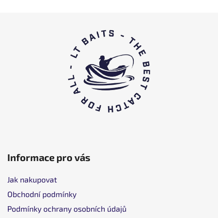
L
á
b
l
é
c
Informace pro vás
Jak nakupovat
Obchodní podmínky
Podmínky ochrany osobních údajů