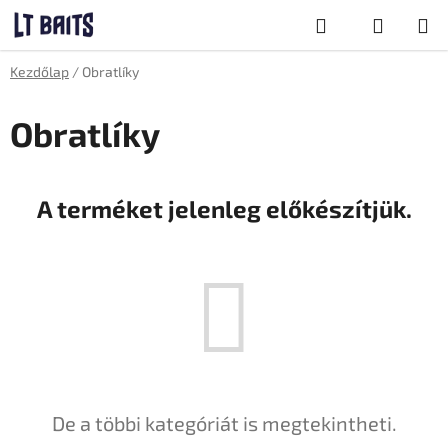
Ugrás
Keresés
a
fő
KOSÁR
Kezdőlap
/
Obratlíky
tartalomhoz
Obratlíky
A terméket jelenleg előkészítjük.
De a többi kategóriát is megtekintheti.