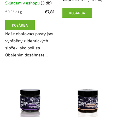
Skladem v eshopu
(3 db)
termék
€7,81
Egységár:
€0,05 / 1 g
átlagos
KOSÁRBA
értékelése
KOSÁRBA
5-
Naše obalovací pasty jsou
ből
vyráběny z identických
5,0
složek jako boilies.
csillag.
Obalením dosáhnete...