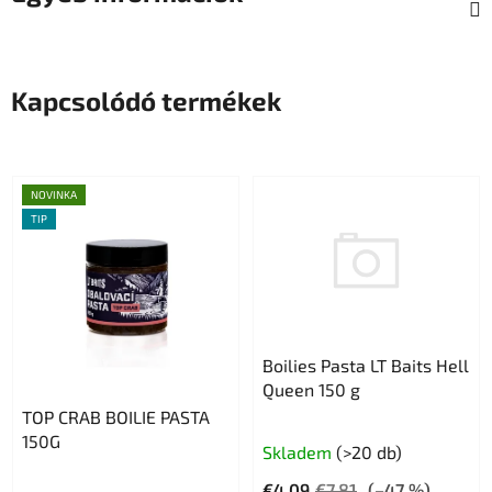
Kapcsolódó termékek
NOVINKA
TIP
Boilies Pasta LT Baits Hell
Queen 150 g
TOP CRAB BOILIE PASTA
150G
Skladem
(>20 db)
A
€4,09
€7,81
(–47 %)