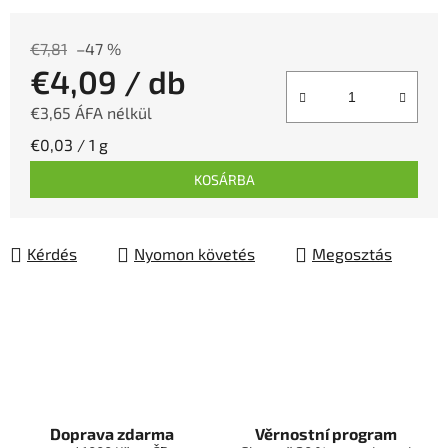
€7,81
–47 %
€4,09
/ db
€3,65 ÁFA nélkül
Egységár:
€0,03 / 1 g
KOSÁRBA
Kérdés
Nyomon követés
Megosztás
Doprava zdarma
Věrnostní program