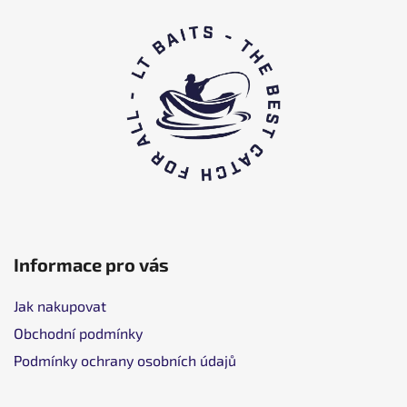
L
á
b
l
é
c
Informace pro vás
Jak nakupovat
Obchodní podmínky
Podmínky ochrany osobních údajů