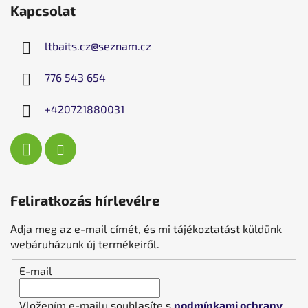
Kapcsolat
ltbaits.cz
@
seznam.cz
776 543 654
+420721880031
Feliratkozás hírlevélre
Adja meg az e-mail címét, és mi tájékoztatást küldünk
webáruházunk új termékeiről.
E-mail
Vložením e-mailu souhlasíte s
podmínkami ochrany