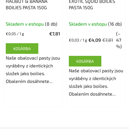
HALIBUT & BANANA
EXOTIC SQUID BOILIES
BOILIES PASTA 150G
PASTA 150G
A
A
Skladem v eshopu
(8 db)
Skladem v eshopu
(16 db)
termék
termék
€7,81
(–
Egységár:
€0,05 / 1 g
átlagos
átlagos
€4,09
€7,81
47
Egységár:
€0,03 / 1 g
értékelése
értékelése
%)
KOSÁRBA
5-
5-
Naše obalovací pasty jsou
ből
ből
KOSÁRBA
vyráběny z identických
5,0
5,0
Naše obalovací pasty jsou
složek jako boilies.
csillag.
csillag.
vyráběny z identických
Obalením dosáhnete...
složek jako boilies.
Obalením dosáhnete...