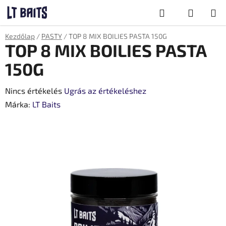
Ugrás
Keresés
a
fő
KOSÁR
Kezdőlap
/
PASTY
/
TOP 8 MIX BOILIES PASTA 150G
tartalomhoz
TOP 8 MIX BOILIES PASTA
150G
A
Nincs értékelés
Ugrás az értékeléshez
termék
Márka:
LT Baits
átlagos
értékelése
5-
ből
0,0
csillag.