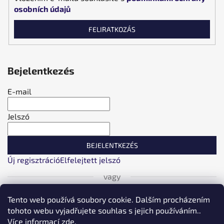
osobních údajů
FELIRATKOZÁS
Bejelentkezés
E-mail
Jelszó
BEJELENTKEZÉS
Új regisztráció
Elfelejtett jelszó
vagy
Tento web používá soubory cookie. Dalším procházením
Bejelentkezés Facebookon keresztül
tohoto webu vyjadřujete souhlas s jejich používáním..
Více informací
zde
.
Bejelentkezés Google-fiókján keresztül