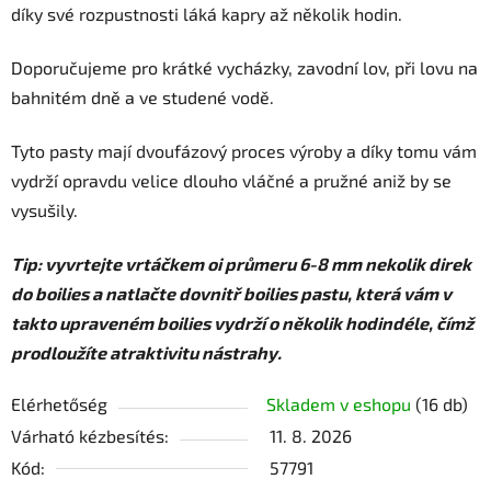
díky své rozpustnosti láká kapry až několik hodin.
Doporučujeme pro krátké vycházky, zavodní lov, při lovu na
bahnitém dně a ve studené vodě.
Tyto pasty mají dvoufázový proces výroby a díky tomu vám
vydrží opravdu velice dlouho vláčné a pružné aniž by se
vysušily.
Tip: vyvrtejte vrtáčkem oi průmeru 6-8 mm nekolik direk
do boilies a natlačte dovnitř boilies pastu, která vám v
takto upraveném boilies vydrží o několik hodindéle, čímž
prodloužíte atraktivitu nástrahy.
Elérhetőség
Skladem v eshopu
(16 db)
Várható kézbesítés:
11. 8. 2026
Kód:
57791