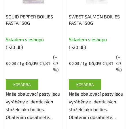
SQUID PEPPER BOILIES
SWEET SALMON BOILIES
PASTA 150G
PASTA 150G
Skladem v eshopu
Skladem v eshopu
(>20 db)
(>20 db)
(–
(–
€4,09
€7,81
47
€4,09
€7,81
47
Egységár:
Egységár:
€0,03 / 1 g
€0,03 / 1 g
%)
%)
KOSÁRBA
KOSÁRBA
Naše obalovací pasty jsou
Naše obalovací pasty jsou
vyráběny z identických
vyráběny z identických
složek jako boilies.
složek jako boilies.
Obalením dosáhnete...
Obalením dosáhnete...