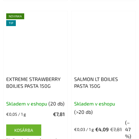
NOVINKA
TIP
EXTREME STRAWBERRY
SALMON LT BOILIES
BOILIES PASTA 150G
PASTA 150G
Skladem v eshopu
(20 db)
Skladem v eshopu
(>20 db)
€7,81
Egységár:
€0,05 / 1 g
(–
€4,09
€7,81
47
Egységár:
€0,03 / 1 g
KOSÁRBA
%)